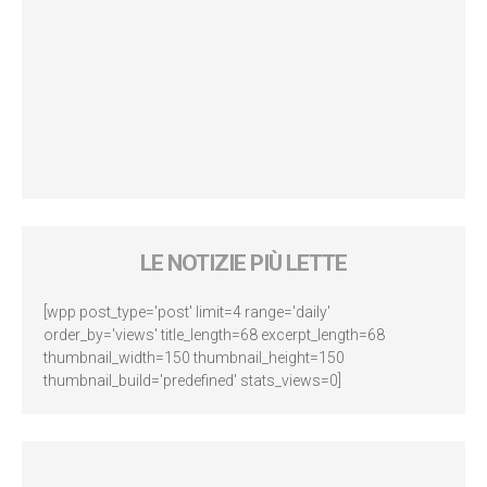
LE NOTIZIE PIÙ LETTE
[wpp post_type='post' limit=4 range='daily'
order_by='views' title_length=68 excerpt_length=68
thumbnail_width=150 thumbnail_height=150
thumbnail_build='predefined' stats_views=0]