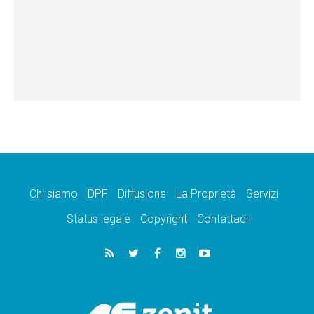
Chi siamo
DPF
Diffusione
La Proprietà
Servizi
Status legale
Copyright
Contattaci