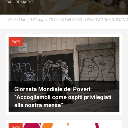
PAUL DE MAEYER
Santa Marta, 13 Giugno 2017 / © PHOTO.VA - OSSERVATORE ROMANO
PAPI
Giornata Mondiale dei Poveri:
“Accogliamoli come ospiti privilegiati
alla nostra mensa”