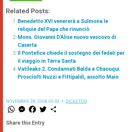
Related Posts:
Benedetto XVI venererà a Sulmona le
reliquie del Papa che rinunciò
Mons. Giovanni D'Alise nuovo vescovo di
Caserta
Il Pontefice chiede il sostegno dei fedeli per
il viaggio in Terra Santa
Vatileaks 2. Condannati Balda e Chaouqui.
Prosciolti Nuzzi e Fittipaldi, assolto Maio
NOVEMBRE 28, 2008 00:00
DICASTERI
W
M
F
T
S
h
e
a
w
h
a
s
c
i
a
t
s
e
t
r
Share this Entry
s
e
b
t
e
A
n
o
e