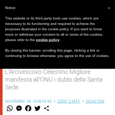
IT
Notice
x
This website or its third party tools use cookies, which are
necessary to its functioning and required to achieve the
purposes illustrated in the cookie policy. If you want to know
La crisi economica non può
more or withdraw your consent to all or some of the cookies,
please refer to the
cookie policy
.
essere gestita solo dai Paesi
ricchi
By closing this banner, scrolling this page, clicking a link or
continuing to browse otherwise, you agree to the use of cookies.
L’Arcivescovo Celestino Migliore
manifesta all’ONU i dubbi della Santa
Sede
NOVEMBRE 28, 2008 00:00
ZENIT STAFF
DICASTERI
W
M
F
T
S
h
e
a
w
h
a
s
c
i
a