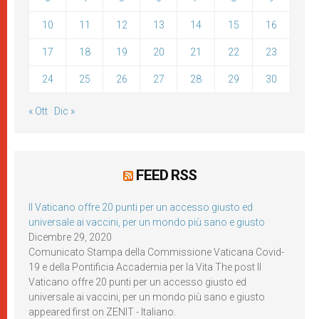
10
11
12
13
14
15
16
17
18
19
20
21
22
23
24
25
26
27
28
29
30
« Ott
Dic »
FEED RSS
Il Vaticano offre 20 punti per un accesso giusto ed
universale ai vaccini, per un mondo più sano e giusto
Dicembre 29, 2020
Comunicato Stampa della Commissione Vaticana Covid-
19 e della Pontificia Accademia per la Vita The post Il
Vaticano offre 20 punti per un accesso giusto ed
universale ai vaccini, per un mondo più sano e giusto
appeared first on ZENIT - Italiano.