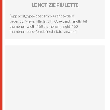
LE NOTIZIE PIÙ LETTE
[wpp post_type='post' limit=4 range='daily'
order_by='views' title_length=68 excerpt_length=68
thumbnail_width=150 thumbnail_height=150
thumbnail_build='predefined' stats_views=0]