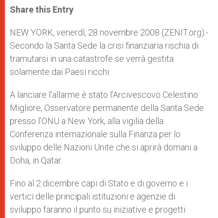
t
s
e
t
r
Share this Entry
s
e
b
t
e
A
n
o
e
p
g
o
r
NEW YORK, venerdì, 28 novembre 2008 (ZENIT.org).-
p
e
k
Secondo la Santa Sede la crisi finanziaria rischia di
r
tramutarsi in una catastrofe se verrà gestita
solamente dai Paesi ricchi.
A lanciare l’allarme è stato l’Arcivescovo Celestino
Migliore, Osservatore permanente della Santa Sede
presso l’ONU a New York, alla vigilia della
Conferenza internazionale sulla Finanza per lo
sviluppo delle Nazioni Unite che si aprirà domani a
Doha, in Qatar.
Fino al 2 dicembre capi di Stato e di governo e i
vertici delle principali istituzioni e agenzie di
sviluppo faranno il punto su iniziative e progetti