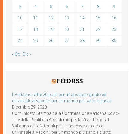
3
4
5
6
7
8
9
10
11
12
13
14
15
16
17
18
19
20
21
22
23
24
25
26
27
28
29
30
« Ott
Dic »
FEED RSS
Il Vaticano offre 20 punti per un accesso giusto ed
universale ai vaccini, per un mondo più sano e giusto
Dicembre 29, 2020
Comunicato Stampa della Commissione Vaticana Covid-
19 e della Pontificia Accademia per la Vita The post Il
Vaticano offre 20 punti per un accesso giusto ed
universale ai vaccini, per un mondo più sano e giusto