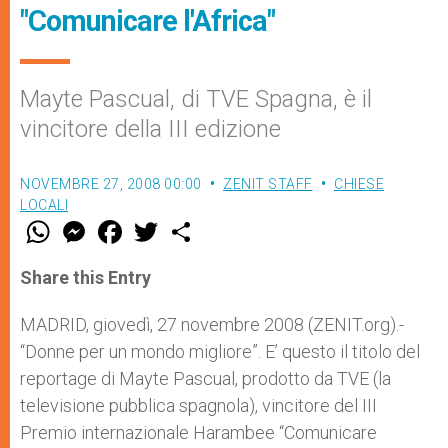
"Comunicare l'Africa"
Mayte Pascual, di TVE Spagna, è il
vincitore della III edizione
NOVEMBRE 27, 2008 00:00
ZENIT STAFF
CHIESE
LOCALI
W
M
F
T
S
h
e
a
w
h
a
s
c
i
a
t
s
e
t
r
Share this Entry
s
e
b
t
e
A
n
o
e
p
g
o
r
MADRID, giovedì, 27 novembre 2008 (ZENIT.org).-
p
e
k
“Donne per un mondo migliore”. E’ questo il titolo del
r
reportage di Mayte Pascual, prodotto da TVE (la
televisione pubblica spagnola), vincitore del III
Premio internazionale Harambee “Comunicare