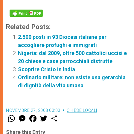
Related Posts:
2.500 posti in 93 Diocesi italiane per
accogliere profughi e immigrati
Nigeria: dal 2009, oltre 500 cattolici uccisi e
20 chiese e case parrocchiali distrutte
Scoprire Cristo in India
Ordinario militare: non esiste una gerarchia
di dignità della vita umana
NOVEMBRE 27, 2008 00:00
CHIESE LOCALI
W
M
F
T
S
h
e
a
w
h
a
s
c
i
a
t
s
e
t
r
Share this Entry