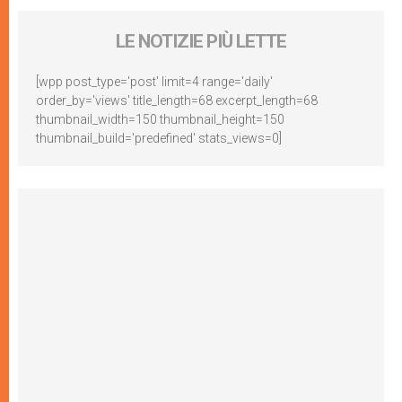
LE NOTIZIE PIÙ LETTE
[wpp post_type='post' limit=4 range='daily'
order_by='views' title_length=68 excerpt_length=68
thumbnail_width=150 thumbnail_height=150
thumbnail_build='predefined' stats_views=0]