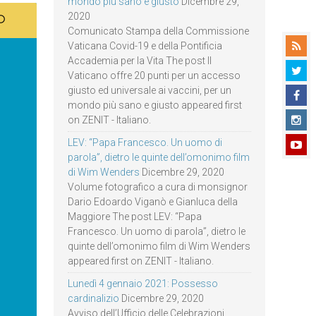
mondo più sano e giusto
Dicembre 29,
2020
Comunicato Stampa della Commissione
Vaticana Covid-19 e della Pontificia
Accademia per la Vita The post Il
Vaticano offre 20 punti per un accesso
giusto ed universale ai vaccini, per un
mondo più sano e giusto appeared first
on ZENIT - Italiano.
LEV: “Papa Francesco. Un uomo di
parola”, dietro le quinte dell’omonimo film
di Wim Wenders
Dicembre 29, 2020
Volume fotografico a cura di monsignor
Dario Edoardo Viganò e Gianluca della
Maggiore The post LEV: “Papa
Francesco. Un uomo di parola”, dietro le
quinte dell’omonimo film di Wim Wenders
appeared first on ZENIT - Italiano.
Lunedì 4 gennaio 2021: Possesso
cardinalizio
Dicembre 29, 2020
Avviso dell’Ufficio delle Celebrazioni