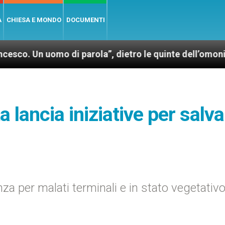
A
CHIESA E MONDO
DOCUMENTI
uomo di parola”, dietro le quinte dell’omonimo film 
a lancia iniziative per salv
za per malati terminali e in stato vegetativ