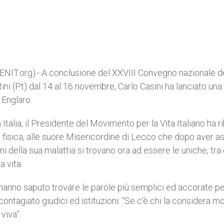
T.org).- A conclusione del XXVIII Convegno nazionale d
tini (Pt) dal 14 al 16 novembre, Carlo Casini ha lanciato una
a Englaro.
 Italia, il Presidente del Movimento per la Vita Italiano ha r
he fisica, alle suore Misericordine di Lecco che dopo aver as
ni della sua malattia si trovano ora ad essere le uniche, tra
a vita.
 hanno saputo trovare le parole più semplici ed accorate p
ontagiato giudici ed istituzioni: “Se c’è chi la considera mo
viva”.