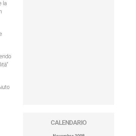
 la
n
e
acendo
lità”
Aiuto
CALENDARIO