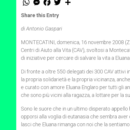
h
e
a
w
h
a
s
c
i
a
t
s
e
t
r
Share this Entry
s
e
b
t
e
A
n
o
e
p
g
o
r
di Antonio Gaspari
p
e
k
r
MONTECATINI, domenica, 16 novembre 2008 (ZENI
Centri di Aiuto alla Vita (CAV), svoltosi a Monteca
di iniziative per cercare di salvare la vita a Eluan
Di fronte a oltre 550 delegati dei 300 CAV attivi in
la propria solidarietà e la propria vicinanza, anc
e curato con amore Eluana Englaro per tutti gli an
che sono più vicini alla ragazza, a lottare per la su
Sono le suore che in un ultimo disperato appello
opporsi alla voglia di eutanasia che sembra aver c
lasci che Eluana rimanga con noi che la sentiamo 