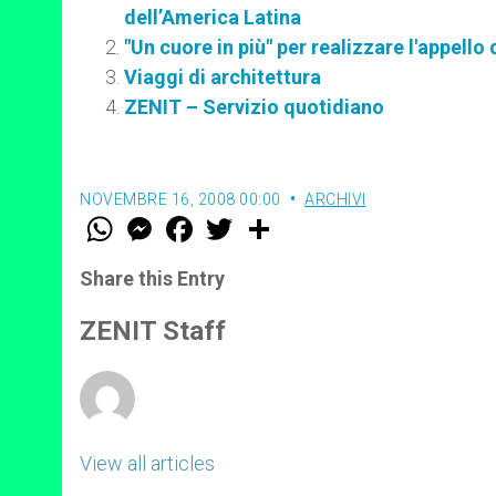
dell’America Latina
"Un cuore in più" per realizzare l'appello
Viaggi di architettura
ZENIT – Servizio quotidiano
NOVEMBRE 16, 2008 00:00
ARCHIVI
W
M
F
T
S
h
e
a
w
h
a
s
c
i
a
t
s
e
t
r
Share this Entry
s
e
b
t
e
A
n
o
e
p
g
o
r
ZENIT Staff
p
e
k
r
View all articles