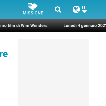
IT
MISSIONE
di Wim Wenders
Lunedì 4 gennaio 2021: Possesso
are
o