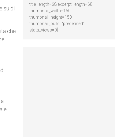
title_length=68 excerpt_length=68
e su di
thumbnail_width=150
thumbnail_height=150
thumbnail_build='predefined'
stats_views=0]
ita che
che
ed
ta
a e