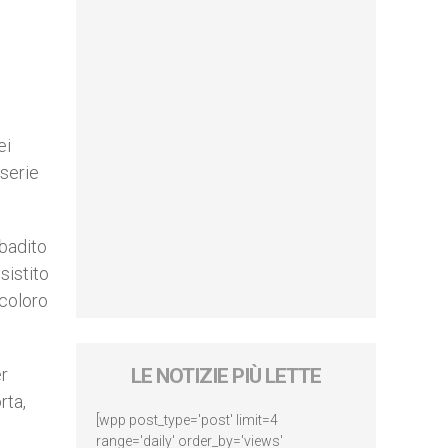
ei
 serie
ibadito
sistito
 coloro
er
LE NOTIZIE PIÙ LETTE
rta,
[wpp post_type='post' limit=4
range='daily' order_by='views'