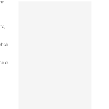
ona
to,
eboli
ece su