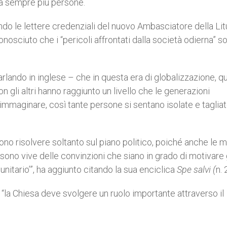
lia sempre più persone.
ndo le lettere credenziali del nuovo Ambasciatore della Lit
nosciuto che i “pericoli affrontati dalla società odierna” so
arlando in inglese – che in questa era di globalizzazione, 
n gli altri hanno raggiunto un livello che le generazioni
mmaginare, così tante persone si sentano isolate e taglia
no risolvere soltanto sul piano politico, poiché anche le mi
sono vive delle convinzioni che siano in grado di motivare 
nitario’”, ha aggiunto citando la sua enciclica
Spe salvi (
n. 
“la Chiesa deve svolgere un ruolo importante attraverso il