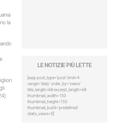
uania
no la
quando
te
LE NOTIZIE PIÙ LETTE
[wpp post_type='post' limit=4
gliori
range='daily' order_by='views'
gli
title_length=68 excerpt_length=68
24).
thumbnail_width=150
thumbnail_height=150
thumbnail_build='predefined'
stats_views=0]