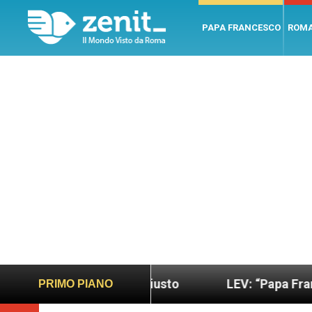
PAPA FRANCESCO
ROM
do più sano e giusto
LEV: “Papa Francesco. Un 
PRIMO PIANO