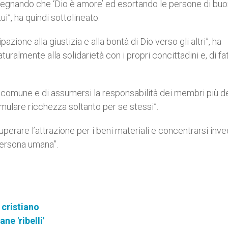
insegnando che ‘Dio è amore’ ed esortando le persone di bu
i”, ha quindi sottolineato.
ione alla giustizia e alla bontà di Dio verso gli altri”, ha
uralmente alla solidarietà con i propri concittadini e, di fat
e comune e di assumersi la responsabilità dei membri più d
cumulare ricchezza soltanto per se stessi”.
perare l’attrazione per i beni materiali e concentrarsi inv
persona umana”.
 cristiano
e 'ribelli'