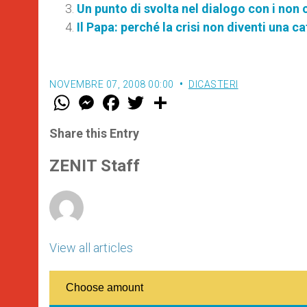
Un punto di svolta nel dialogo con i non 
Il Papa: perché la crisi non diventi una c
NOVEMBRE 07, 2008 00:00
DICASTERI
W
M
F
T
S
h
e
a
w
h
a
s
c
i
a
t
s
e
t
r
Share this Entry
s
e
b
t
e
A
n
o
e
p
g
o
r
ZENIT Staff
p
e
k
r
View all articles