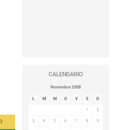
CALENDARIO
Novembre 2008
L
M
M
G
V
S
D
1
2
3
4
5
6
7
8
9