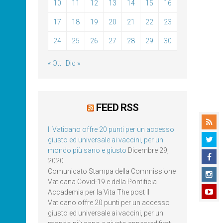
10
11
12
13
14
15
16
17
18
19
20
21
22
23
24
25
26
27
28
29
30
« Ott
Dic »
FEED RSS
Il Vaticano offre 20 punti per un accesso
giusto ed universale ai vaccini, per un
mondo più sano e giusto
Dicembre 29,
2020
Comunicato Stampa della Commissione
Vaticana Covid-19 e della Pontificia
Accademia per la Vita The post Il
Vaticano offre 20 punti per un accesso
giusto ed universale ai vaccini, per un