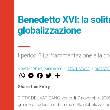
Benedetto XVI: la solit
globalizzazione
I pericoli? La frammentazione e la c
NOVEMBRE 07, 2008 00:00
ZENIT STAFF
DICASTE
W
M
F
T
S
h
e
a
w
h
a
s
c
i
a
t
s
e
t
r
Share this Entry
s
e
b
t
e
A
n
o
e
p
g
o
r
CITTA’ DEL VATICANO, venerdì, 7 novembre 2008 
p
e
k
grande paradosso e dramma della globalizzazione,
r