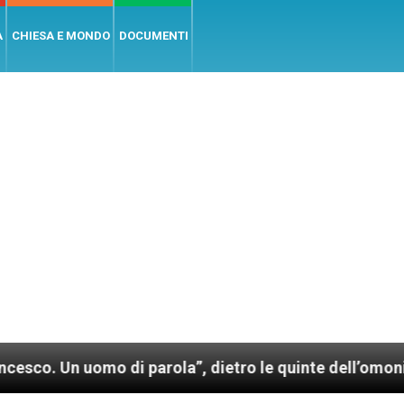
A
CHIESA E MONDO
DOCUMENTI
uomo di parola”, dietro le quinte dell’omonimo film d