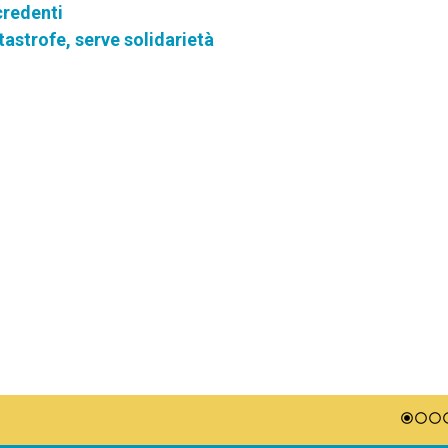
credenti
atastrofe, serve solidarietà