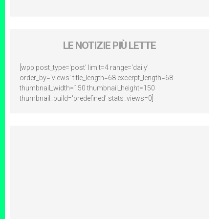
LE NOTIZIE PIÙ LETTE
[wpp post_type='post' limit=4 range='daily'
order_by='views' title_length=68 excerpt_length=68
thumbnail_width=150 thumbnail_height=150
thumbnail_build='predefined' stats_views=0]