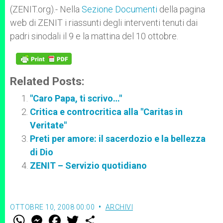
p
e
k
(ZENIT.org).- Nella
r
Sezione Documenti
della pagina
web di ZENIT i riassunti degli interventi tenuti dai
padri sinodali il 9 e la mattina del 10 ottobre.
Related Posts:
"Caro Papa, ti scrivo…"
Critica e controcritica alla "Caritas in
Veritate"
Preti per amore: il sacerdozio e la bellezza
di Dio
ZENIT – Servizio quotidiano
OTTOBRE 10, 2008 00:00
ARCHIVI
W
M
F
T
S