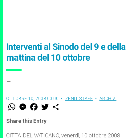
Interventi al Sinodo del 9 e della
mattina del 10 ottobre
–
OTTOBRE 10, 2008 00:00
ZENIT STAFF
ARCHIVI
W
M
F
T
S
h
e
a
w
h
a
s
c
i
a
t
s
e
t
r
Share this Entry
s
e
b
t
e
A
n
o
e
p
g
o
r
CITTA’ DEL VATICANO, venerdì, 10 ottobre 2008