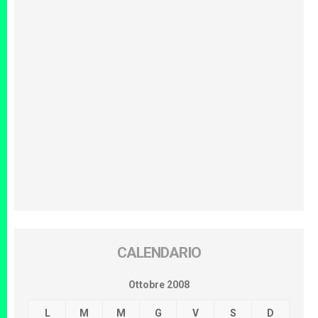
CALENDARIO
Ottobre 2008
L
M
M
G
V
S
D