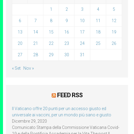
1
2
3
4
5
6
7
8
9
10
11
12
13
14
15
16
17
18
19
20
21
22
23
24
25
26
27
28
29
30
31
« Set
Nov »
FEED RSS
Il Vaticano offre 20 punti per un accesso giusto ed
universale ai vaccini, per un mondo più sano e giusto
Dicembre 29, 2020
Comunicato Stampa della Commissione Vaticana Covid-
19 e della Pontificia Accademia per la Vita The post Il