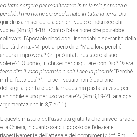
ho fatto sorgere per manifestare in te la mia potenza e
perché il mio nome sia proclamato in tutta la terra
. Dio
quindi usa misericordia con chi vuole e indurisce chi
vuole» (Rm 9,14-18). Contro l’obiezione che potrebbe
sollevarsi l’Apostolo ribadisce l’insondabile sovranità della
libertà divina: «Mi potrai però dire: “Ma allora perché
ancora rimprovera? Chi può infatti resistere al suo
volere?”. O uomo, tu chi sei per disputare con Dio?
Oserà
forse dire il vaso plasmato a colui che lo plasmò
: “Perché
mi hai fatto così?”. Forse il vasaio non è padrone
dell’argilla, per fare con la medesima pasta un vaso per
uso nobile e uno per uso volgare?» (Rm 9,19-21: analoga
argomentazione in 3,7 e 6,1).
È questo mistero dell’assoluta gratuità che unisce Israele
e la Chiesa, in quanto sono il popolo dell’elezione,
rispettivamente dell’attesa e del compimento (cf. Rm 11):