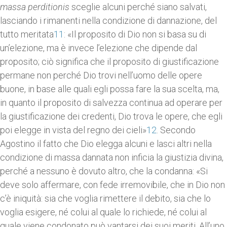
massa perditionis
sceglie alcuni perché siano salvati,
lasciando i rimanenti nella condizione di dannazione, del
tutto meritata
11
: «Il proposito di Dio non si basa su di
un’elezione, ma è invece l’elezione che dipende dal
proposito; ciò significa che il proposito di giustificazione
permane non perché Dio trovi nell’uomo delle opere
buone, in base alle quali egli possa fare la sua scelta, ma,
in quanto il proposito di salvezza continua ad operare per
la giustificazione dei credenti, Dio trova le opere, che egli
poi elegge in vista del regno dei cieli»
12
. Secondo
Agostino il fatto che Dio elegga alcuni e lasci altri nella
condizione di massa dannata non inficia la giustizia divina,
perché a nessuno è dovuto altro, che la condanna: «Si
deve solo affermare, con fede irremovibile, che in Dio non
c’è iniquità: sia che voglia rimettere il debito, sia che lo
voglia esigere, né colui al quale lo richiede, né colui al
quale viene condonato può vantarsi dei suoi meriti. All’uno