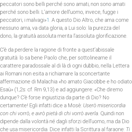
peccatori sono belli perché sono amati, non sono amati
perché sono belli. L’amore dell’uomo, invece, fugge i
peccatori, i malvagi»
1
. A questo Dio Al­tro, che ama come
nessuno ama, va data gloria, a Lui solo: la purezza del
dono, la gratuità assoluta merita l’assoluta glorificazione.
C’è da perdere la ragione di fronte a quest’abissale
gratuità: lo sa bene Paolo che, per sottolinearne il
carattere paradossale al di là di ogni dubbio, nella Lettera
ai Romani non esita a richiamare la sconcertante
affermazione di Malachia «ho amato Giacobbe e ho odiato
Esaù» (1,2s: cf. Rm 9,13) e ad aggiungere: «Che diremo
dunque? C’è forse ingiustizia da parte di Dio? No
certamente! Egli infatti dice a Mosè:
Userò misericordia
con chi vorrò,
e avrò pietà di chi vorrò averla.
Quindi non
dipende dalla volontà né dagli sforzi dell’uomo, ma da Dio
che usa misericordia. Dice infatti la Scrittura al faraone:
Ti