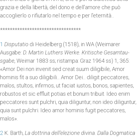
grazia e della libertà, del dono e dell’amore che può
accoglierlo o rifiutarlo nel tempo e per l’eternità...
*********************************
1
Disputatio
di Heidelberg (1518), in WA (Weimarer
Ausgabe:
D. Martin Luthers Werke. Kritische Gesamtau­
sgabe
, Weimar 1883 ss; ristampa: Graz 1964 ss) 1, 365:
«Amor Dei non invenit sed creat suum diligibile, Amor
hominis fit a suo diligibili... Amor Dei... diligit peccatores,
malos, stultos, in­firmos, ut faciat iustos, bonos, sapientes,
ro­bustos et sic effluit potias et bonum tribuit. Ideo enim
peccatores sunt pulchri, quia diliguntur, non ideo diliguntur,
quia sunt pulchri. Ideo amor hominis fugit peccatores,
malos».
2
K. Barth,
La dottrina dell’elezione divina. Dalla Dogmatica