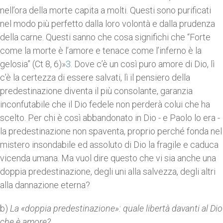
nell’ora della morte capita a molti. Questi sono purificati
nel modo più perfetto dalla loro volontà e dalla prudenza
della carne. Questi sanno che cosa significhi che “Forte
come la morte è l’amore e tenace come l’inferno è la
gelosia” (Ct 8, 6)»
3
. Dove ­c’è un così puro amore di Dio, lì
c’è la certezza di essere salvati, lì il pensiero della
predestinazione diventa il più consolante, garanzia
inconfutabile che il Dio fedele non perderà colui che ha
scelto. Per chi è così abbandonato in Dio - e Paolo lo era -
la predestinazione non spaventa, proprio perché fonda nel
mistero insondabile ed assoluto di Dio la fragile e caduca
vi­cenda umana. Ma vuol dire questo che vi sia anche una
doppia predestinazione, degli uni alla salvezza, degli altri
alla dannazione eterna?
b)
La «doppia predestinazione»: quale libertà davanti al Dio
che è amore?