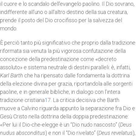
il cuore e lo scandalo dell’evangelo paolino. Il Dio sovrano,
indifferente all’uno o all’altro destino della sua creatura,
prende il posto del Dio crocifisso per la salvezza del
mondo.
È perciò tanto più significativo che proprio dalla tradizione
riformata sia venuta la più vigorosa confutazione della
concezione della predestinazione come «decreto
assoluto» e sistema neutrale di destini paralleli: è, infatti,
Karl Barth
che ha ripensato dalle fondamenta la dottrina
della elezione divina per grazia, riportandola alle sorgenti
paoline, e in generale bibliche, in dialogo con l’intera
tradizione cristiana
17
. La critica decisiva che Barth
muove a Calvino riguarda appunto la separazione fra Dio e
Gesù Cristo nella dottrina della doppia predestinazione:
«Per lui il Dio-che-elegge è un “Dio nudo nascosto” (
Deus
nudus absconditus
) e non il “Dio rivelato” (
Deus revelatus
),