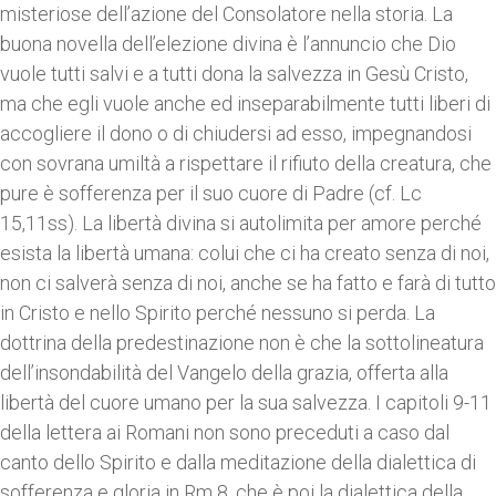
misteriose dell’azione del Consolatore nella storia. La
buona novella dell’elezione divina è l’annuncio che Dio
vuole tutti salvi e a tutti dona la salvezza in Gesù Cristo,
ma che egli vuole anche ed inseparabilmente tutti liberi di
accogliere il dono o di chiudersi ad esso, impegnandosi
con sovrana umiltà a rispettare il rifiuto della creatura, che
pure è sofferenza per il suo cuore di Padre (cf. Lc
15,11ss). La libertà divina si autolimita per amore perché
esista la libertà umana: colui che ci ha creato senza di noi,
non ci salverà senza di noi, anche se ha fatto e farà di tutto
in Cristo e nello Spirito perché nessuno si perda. La
dottrina della predestinazione non è che la sottolineatura
dell’insondabilità del Vangelo della grazia, offerta alla
libertà del cuore umano per la sua salvezza. I capitoli 9-11
della lettera ai Romani non sono preceduti a caso dal
canto dello Spirito e dalla meditazione della dialettica di
sofferenza e gloria in Rm 8, che è poi la dialettica della