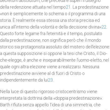
decretum absolutum
, che preceda e superi il disegno
della redenzione attuata nel tempo
21
. La predestinazione
«non è semplicemente lo schema o il programma di una
storia. È realmente essa stessa una storia precisa ed
unica all’interno della volontà e della decisione divina»
22
.
Questo forte legame fra l’eternità e il tempo, postulato
dalla predestinazione, non significa però che il mondo
storico sia protagonista assoluto del mistero dell’elezione:
a questa supposizione si oppone la tesi che Cristo, il Dio-
che-elegge, è anche e inseparabilmente l’uomo-eletto, nel
quale ogni altra elezione viene a realizzarsi. Nessuna
predestinazione avviene al di fuori di Cristo o
indipendentemente da lui
23
.
Nella luce di questo rigoroso cristocentrismo viene
interpretata la dottrina della «doppia predestinazione»:
Barth rifiuta senza appello l’idea di una simmetria, che