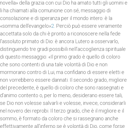
novella» della grazia con cui Dio ha amato tutti gli uomini e
li ha chiamati alla comunione con sé, messaggio di
consolazione e di speranza per il mondo intero: è la
«somma dell’evangelo»
2
. Perciò può essere veramente
accettata solo da chi è pronto a riconoscere nella fede
l’assoluto primato di Dio: è ancora Lutero a osservarlo,
distinguendo tre gradi possibili nell’accoglienza spirituale
di questo messaggio: «Il primo grado è quello di coloro
che sono contenti di una tale vo­lontà di Dio e non
mormorano contro di Lui, ma confidano di es­sere eletti e
non vor­rebbero essere dannati. Il secondo grado, migliore
del precedente, è quello di co­loro che sono rassegnati e
d’animo contento o, per lo meno, desi­derano essere tali,
se Dio non volesse sal­varli e volesse, invece, considerarli
nel novero dei reprobi. Il terzo grado, che è il migliore e il
sommo, è formato da co­loro che si rassegnano anche
effetti­vamente all’inferno se è volontà di Dio, come forse