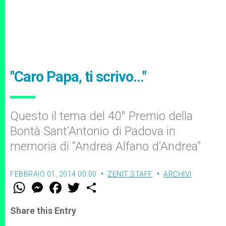
"Caro Papa, ti scrivo…"
Questo il tema del 40° Premio della
Bontà Sant’Antonio di Padova in
memoria di “Andrea Alfano d’Andrea”
FEBBRAIO 01, 2014 00:00
ZENIT STAFF
ARCHIVI
W
M
F
T
S
h
e
a
w
h
a
s
c
i
a
t
s
e
t
r
Share this Entry
s
e
b
t
e
A
n
o
e