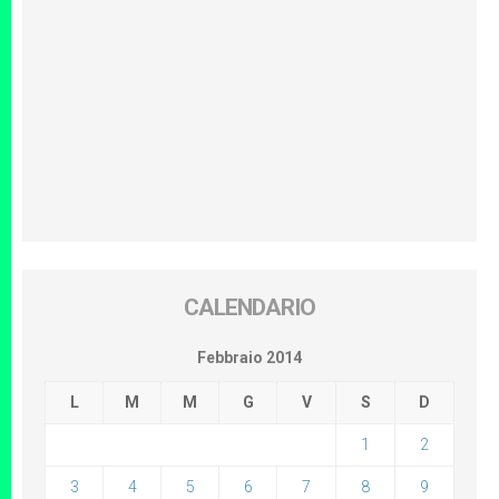
CALENDARIO
Febbraio 2014
L
M
M
G
V
S
D
1
2
3
4
5
6
7
8
9