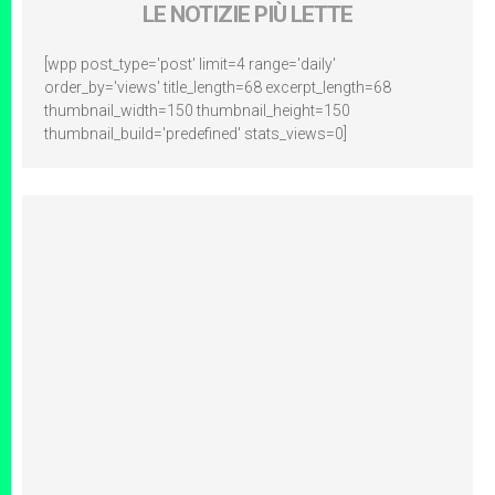
LE NOTIZIE PIÙ LETTE
[wpp post_type='post' limit=4 range='daily'
order_by='views' title_length=68 excerpt_length=68
thumbnail_width=150 thumbnail_height=150
thumbnail_build='predefined' stats_views=0]