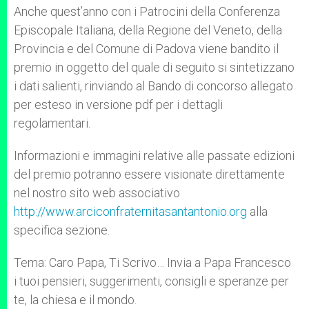
p
g
o
r
Anche quest’anno con i Patrocini della Conferenza
p
e
k
Episcopale Italiana, della Regione del Veneto, della
r
Provincia e del Comune di Padova viene bandito il
premio in oggetto del quale di seguito si sintetizzano
i dati salienti, rinviando al Bando di concorso allegato
per esteso in versione pdf per i dettagli
regolamentari.
Informazioni e immagini relative alle passate edizioni
del premio potranno essere visionate direttamente
nel nostro sito web associativo
http://www.arciconfraternitasantantonio.org
alla
specifica sezione.
Tema: Caro Papa, Ti Scrivo… Invia a Papa Francesco
i tuoi pensieri, suggerimenti, consigli e speranze per
te, la chiesa e il mondo.