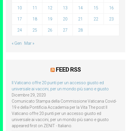
10
11
12
13
14
15
16
17
18
19
20
21
22
23
24
25
26
27
28
« Gen
Mar »
FEED RSS
Il Vaticano offre 20 punti per un accesso giusto ed
universale ai vaccini, per un mondo più sano e giusto
Dicembre 29, 2020
Comunicato Stampa della Commissione Vaticana Covid-
19 e della Pontificia Accademia per la Vita The post Il
Vaticano offre 20 punti per un accesso giusto ed
universale ai vaccini, per un mondo più sano e giusto
appeared first on ZENIT - Italiano.