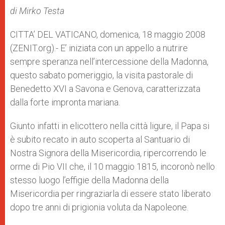
A
n
o
e
p
g
o
r
d
i Mirko Testa
p
e
k
r
CITTA’ DEL VATICANO, domenica, 18 maggio 2008
(ZENIT.org).- E’ iniziata con un appello a nutrire
sempre speranza nell’intercessione della Madonna,
questo sabato pomeriggio, la visita pastorale di
Benedetto XVI a Savona e Genova, caratterizzata
dalla forte impronta mariana.
Giunto infatti in elicottero nella città ligure, il Papa si
è subito recato in auto scoperta al Santuario di
Nostra Signora della Misericordia, ripercorrendo le
orme di Pio VII che, il 10 maggio 1815, incoronò nello
stesso luogo l’effigie della Madonna della
Misericordia per ringraziarla di essere stato liberato
dopo tre anni di prigionia voluta da Napoleone.