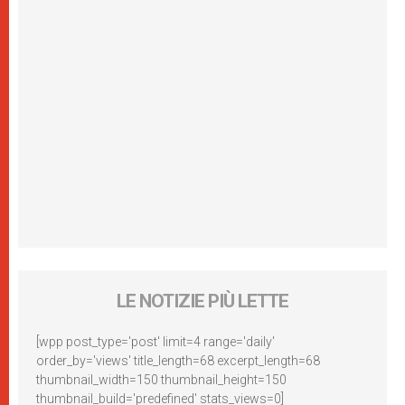
LE NOTIZIE PIÙ LETTE
[wpp post_type='post' limit=4 range='daily'
order_by='views' title_length=68 excerpt_length=68
thumbnail_width=150 thumbnail_height=150
thumbnail_build='predefined' stats_views=0]