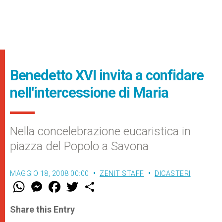
Benedetto XVI invita a confidare
nell'intercessione di Maria
Nella concelebrazione eucaristica in
piazza del Popolo a Savona
MAGGIO 18, 2008 00:00
ZENIT STAFF
DICASTERI
W
M
F
T
S
h
e
a
w
h
a
s
c
i
a
t
s
e
t
r
Share this Entry
s
e
b
t
e