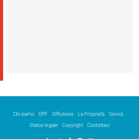
Chi siamo
DPF
Diffusione
La Proprietà
Servizi
Status legale
Copyright
Contattaci