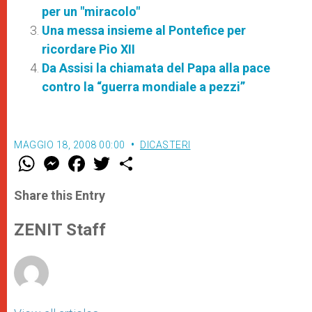
per un "miracolo"
Una messa insieme al Pontefice per
ricordare Pio XII
Da Assisi la chiamata del Papa alla pace
contro la “guerra mondiale a pezzi”
MAGGIO 18, 2008 00:00
DICASTERI
W
M
F
T
S
h
e
a
w
h
a
s
c
i
a
t
s
e
t
r
Share this Entry
s
e
b
t
e
A
n
o
e
p
g
o
r
ZENIT Staff
p
e
k
r