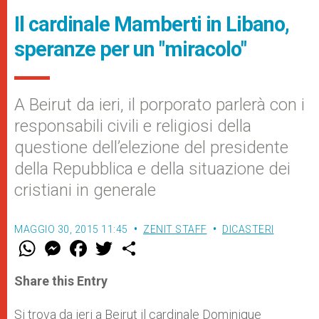
Il cardinale Mamberti in Libano,
speranze per un "miracolo"
A Beirut da ieri, il porporato parlerà con i
responsabili civili e religiosi della
questione dell’elezione del presidente
della Repubblica e della situazione dei
cristiani in generale
MAGGIO 30, 2015 11:45
ZENIT STAFF
DICASTERI
W
M
F
T
S
h
e
a
w
h
a
s
c
i
a
t
s
e
t
r
Share this Entry
s
e
b
t
e
A
n
o
e
p
g
o
r
Si trova da ieri a Beirut il cardinale Dominique