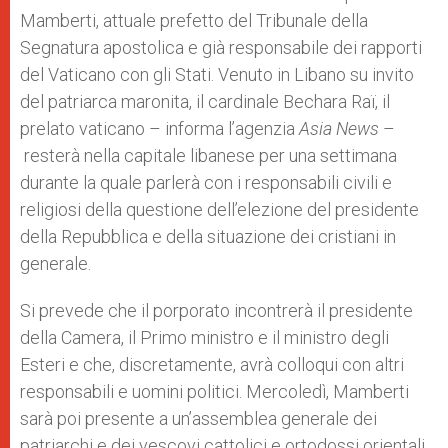
p
e
k
Mamberti, attuale prefetto del Tribunale della
r
Segnatura apostolica e già responsabile dei rapporti
del Vaticano con gli Stati. Venuto in Libano su invito
del patriarca maronita, il cardinale Bechara Raï, il
prelato vaticano – informa l’agenzia
Asia News
–
resterà nella capitale libanese per una settimana
durante la quale parlerà con i responsabili civili e
religiosi della questione dell’elezione del presidente
della Repubblica e della situazione dei cristiani in
generale.
Si prevede che il porporato incontrerà il presidente
della Camera, il Primo ministro e il ministro degli
Esteri e che, discretamente, avrà colloqui con altri
responsabili e uomini politici. Mercoledì, Mamberti
sarà poi presente a un’assemblea generale dei
patriarchi e dei vescovi cattolici e ortodossi orientali