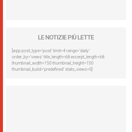
LE NOTIZIE PIÙ LETTE
[wpp post_type='post' limit=4 range='daily'
order_by='views' title_length=68 excerpt_length=68
thumbnail_width=150 thumbnail_height=150
thumbnail_build='predefined' stats_views=0]