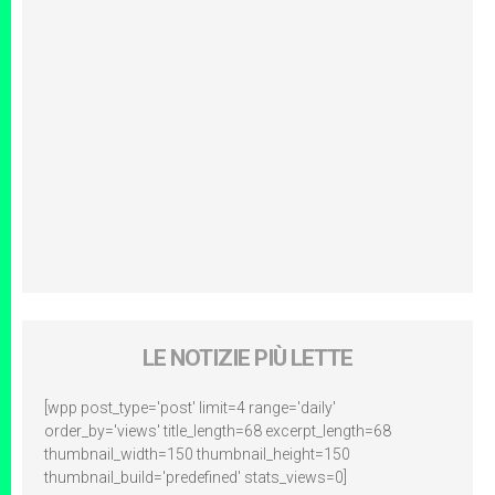
LE NOTIZIE PIÙ LETTE
[wpp post_type='post' limit=4 range='daily'
order_by='views' title_length=68 excerpt_length=68
thumbnail_width=150 thumbnail_height=150
thumbnail_build='predefined' stats_views=0]