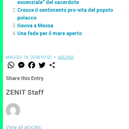
essenziale” del sacerdote
Cresce il sentimento pro-vita del popolo
polacco
Geova a Messa
Una fede per il mare aperto
MAGGIO 18, 2008 00:00
ARCHIVI
W
M
F
T
S
h
e
a
w
h
a
s
c
i
a
t
s
e
t
r
Share this Entry
s
e
b
t
e
A
n
o
e
p
g
o
r
ZENIT Staff
p
e
k
r
View all articles