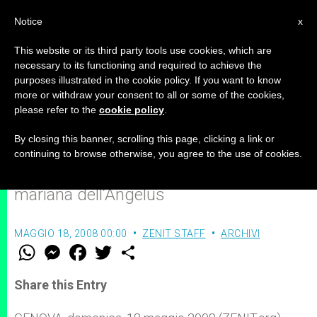
IT
Notice
x
This website or its third party tools use cookies, which are
necessary to its functioning and required to achieve the
purposes illustrated in the cookie policy. If you want to know
Benedetto XVI: “Continui Maria a
more or withdraw your consent to all or some of the cookies,
please refer to the
cookie policy
.
brillare su Genova”
By closing this banner, scrolling this page, clicking a link or
continuing to browse otherwise, you agree to the use of cookies.
Parole introduttive alla preghiera
mariana dell’Angelus
MAGGIO 18, 2008 00:00
ZENIT STAFF
ARCHIVI
W
M
F
T
S
h
e
a
w
h
a
s
c
i
a
t
s
e
t
r
Share this Entry
s
e
b
t
e
A
n
o
e
p
g
o
r