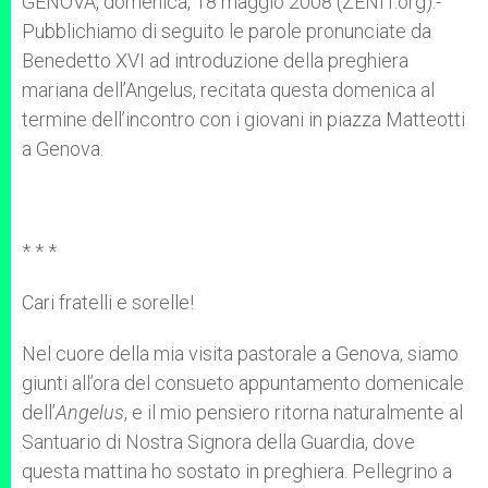
GENOVA, domenica, 18 maggio 2008 (ZENIT.org).-
p
e
k
Pubblichiamo di seguito le parole pronunciate da
r
Benedetto XVI ad introduzione della preghiera
mariana dell’Angelus, recitata questa domenica al
termine dell’incontro con i giovani in piazza Matteotti
a Genova.
* * *
Cari fratelli e sorelle!
Nel cuore della mia visita pastorale a Genova, siamo
giunti all’ora del consueto appuntamento domenicale
dell’
Angelus
, e il mio pensiero ritorna naturalmente al
Santuario di Nostra Signora della Guardia, dove
questa mattina ho sostato in preghiera. Pellegrino a