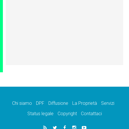
Chi siamo
DPF
Diffusione
La Proprietà
Servizi
Status legale
Copyright
Contattaci