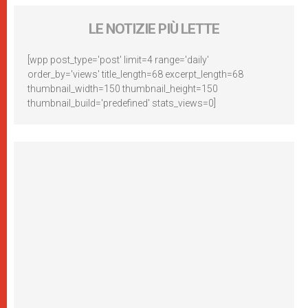
LE NOTIZIE PIÙ LETTE
[wpp post_type='post' limit=4 range='daily'
order_by='views' title_length=68 excerpt_length=68
thumbnail_width=150 thumbnail_height=150
thumbnail_build='predefined' stats_views=0]