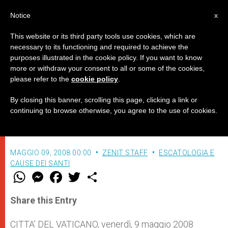
IT
Notice
x
This website or its third party tools use cookies, which are
necessary to its functioning and required to achieve the
purposes illustrated in the cookie policy. If you want to know
Discorso di Benedetto XVI al
more or withdraw your consent to all or some of the cookies,
please refer to the
cookie policy
.
Patriarca supremo degli Armeni
By closing this banner, scrolling this page, clicking a link or
continuing to browse otherwise, you agree to the use of cookies.
–
MAGGIO 09, 2008 00:00
ZENIT STAFF
ESCATOLOGIA E
CAUSE DEI SANTI
W
M
F
T
S
h
e
a
w
h
a
s
c
i
a
t
s
e
t
r
Share this Entry
s
e
b
t
e
A
n
o
e
p
g
o
r
CITTA’ DEL VATICANO, venerdì, 9 maggio 2008