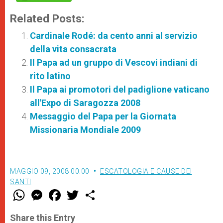
Related Posts:
Cardinale Rodé: da cento anni al servizio
della vita consacrata
Il Papa ad un gruppo di Vescovi indiani di
rito latino
Il Papa ai promotori del padiglione vaticano
all'Expo di Saragozza 2008
Messaggio del Papa per la Giornata
Missionaria Mondiale 2009
MAGGIO 09, 2008 00:00
ESCATOLOGIA E CAUSE DEI
SANTI
W
M
F
T
S
h
e
a
w
h
a
s
c
i
a
t
s
e
t
r
Share this Entry
s
e
b
t
e