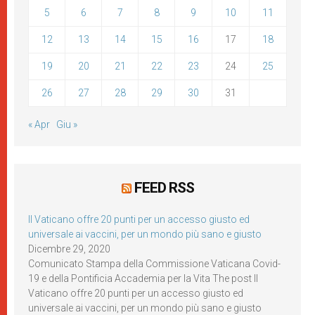
5
6
7
8
9
10
11
12
13
14
15
16
17
18
19
20
21
22
23
24
25
26
27
28
29
30
31
« Apr
Giu »
FEED RSS
Il Vaticano offre 20 punti per un accesso giusto ed
universale ai vaccini, per un mondo più sano e giusto
Dicembre 29, 2020
Comunicato Stampa della Commissione Vaticana Covid-
19 e della Pontificia Accademia per la Vita The post Il
Vaticano offre 20 punti per un accesso giusto ed
universale ai vaccini, per un mondo più sano e giusto