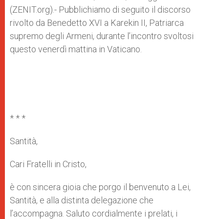
p
e
k
(ZENIT.org).- Pubblichiamo di seguito il discorso
r
rivolto da Benedetto XVI a Karekin II, Patriarca
supremo degli Armeni, durante l’incontro svoltosi
questo venerdì mattina in Vaticano.
* * *
Santità,
Cari Fratelli in Cristo,
è con sincera gioia che porgo il benvenuto a Lei,
Santità, e alla distinta delegazione che
l’accompagna. Saluto cordialmente i prelati, i