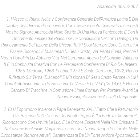
Aparecida, 30/5/2007
1. I Vescovi, Riuniti Nella V Conferenza Generale Dell’America Latina E Del
Caribe, Desiderano Promuovere, Con L’avvenimento Celebrato Insieme A
Nostra Signora Aparecida Nello Spirito Di Una Nuova Pentecoste E Con Il
Documento Finale Che Riassume Le Conclusioni Del Loro Dialogo, Un
Rinnovamento Dell’azione Della Chiesa. Tutti I Suoi Membri Sono Chiamati A
Essere Discepoli E Missionari Di Gesù Cristo, Via, Verità E Vita, Perché I
Nostri Popoli In Lui Abbiano Vita. Nel Cammino Aperto Dal Concilio Vaticano
II E In Continuità Creativa Con Le Precedenti Conferenze Di Rio De Janeiro,
1955; Medellín, 1968; Puebla, 1979 E Santo Domingo, 1992, Hanno
Riflettuto Sul Tema “Discepoli E Missionari Di Gesù Cristo Perché In Lui I
Popoli Abbiano Vita. Io Sono La Via, La Verità E La Vita” (Gv 14,6), E Hanno
Cercato Di Tracciare In Comunione Linee Comuni Per Portare Avanti La
Nuova Evangelizzazione A Livello Regionale.
2. Essi Esprimono Insieme A Papa Benedetto XVI Il Fatto Che Il Patrimonio
Più Prezioso Della Cultura Dei Nostri Popoli È “la Fede In Dio Amore”.
Riconoscono Con Umiltà Le Luci E Le Ombre Esistenti Nella Vita Cristiana E
Nell’azione Ecclesiale. Vogliono Iniziare Una Nuova Tappa Pastorale, Nelle
Circostanze Storiche Attuali, Caratterizzata Da Un Forte Ardore Apostolico E