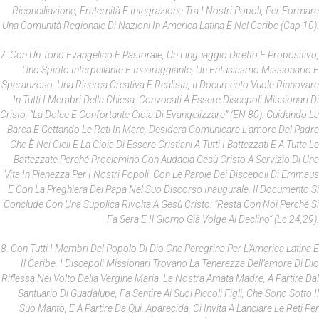
Riconciliazione, Fraternità E Integrazione Tra I Nostri Popoli, Per Formare
Una Comunità Regionale Di Nazioni In America Latina E Nel Caribe (cap 10).
7. Con Un Tono Evangelico E Pastorale, Un Linguaggio Diretto E Propositivo,
Uno Spirito Interpellante E Incoraggiante, Un Entusiasmo Missionario E
Speranzoso, Una Ricerca Creativa E Realista, Il Documento Vuole Rinnovare
In Tutti I Membri Della Chiesa, Convocati A Essere Discepoli Missionari Di
Cristo, “la Dolce E Confortante Gioia Di Evangelizzare” (EN 80). Guidando La
Barca E Gettando Le Reti In Mare, Desidera Comunicare L’amore Del Padre
Che È Nei Cieli E La Gioia Di Essere Cristiani A Tutti I Battezzati E A Tutte Le
Battezzate Perché Proclamino Con Audacia Gesù Cristo A Servizio Di Una
Vita In Pienezza Per I Nostri Popoli. Con Le Parole Dei Discepoli Di Emmaus
E Con La Preghiera Del Papa Nel Suo Discorso Inaugurale, Il Documento Si
Conclude Con Una Supplica Rivolta A Gesù Cristo: “Resta Con Noi Perché Si
Fa Sera E Il Giorno Già Volge Al Declino” (Lc 24,29).
8. Con Tutti I Membri Del Popolo Di Dio Che Peregrina Per L’America Latina E
Il Caribe, I Discepoli Missionari Trovano La Tenerezza Dell’amore Di Dio
Riflessa Nel Volto Della Vergine Maria. La Nostra Amata Madre, A Partire Dal
Santuario Di Guadalupe, Fa Sentire Ai Suoi Piccoli Figli, Che Sono Sotto Il
Suo Manto, E A Partire Da Qui, Aparecida, Ci Invita A Lanciare Le Reti Per