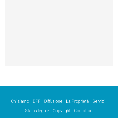
Chi siamo
DPF
Diffusione
La Proprietà
Servizi
Status legale
Copyright
Contattaci