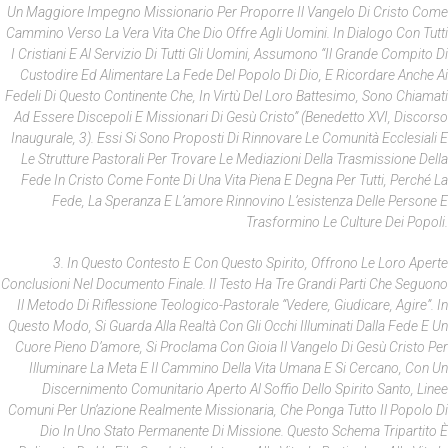
Un Maggiore Impegno Missionario Per Proporre Il Vangelo Di Cristo Come
Cammino Verso La Vera Vita Che Dio Offre Agli Uomini. In Dialogo Con Tutti
I Cristiani E Al Servizio Di Tutti Gli Uomini, Assumono “il Grande Compito Di
Custodire Ed Alimentare La Fede Del Popolo Di Dio, E Ricordare Anche Ai
Fedeli Di Questo Continente Che, In Virtù Del Loro Battesimo, Sono Chiamati
Ad Essere Discepoli E Missionari Di Gesù Cristo” (Benedetto XVI, Discorso
Inaugurale, 3). Essi Si Sono Proposti Di Rinnovare Le Comunità Ecclesiali E
Le Strutture Pastorali Per Trovare Le Mediazioni Della Trasmissione Della
Fede In Cristo Come Fonte Di Una Vita Piena E Degna Per Tutti, Perché La
Fede, La Speranza E L’amore Rinnovino L’esistenza Delle Persone E
Trasformino Le Culture Dei Popoli.
3. In Questo Contesto E Con Questo Spirito, Offrono Le Loro Aperte
Conclusioni Nel Documento Finale. Il Testo Ha Tre Grandi Parti Che Seguono
Il Metodo Di Riflessione Teologico-Pastorale “vedere, Giudicare, Agire”. In
Questo Modo, Si Guarda Alla Realtà Con Gli Occhi Illuminati Dalla Fede E Un
Cuore Pieno D’amore, Si Proclama Con Gioia Il Vangelo Di Gesù Cristo Per
Illuminare La Meta E Il Cammino Della Vita Umana E Si Cercano, Con Un
Discernimento Comunitario Aperto Al Soffio Dello Spirito Santo, Linee
Comuni Per Un’azione Realmente Missionaria, Che Ponga Tutto Il Popolo Di
Dio In Uno Stato Permanente Di Missione. Questo Schema Tripartito È