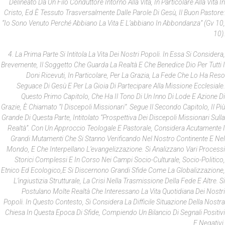
Delineato Da Un Filo Conduttore Intorno Alla Vita, In Particolare Alla Vita In
Cristo, Ed È Tessuto Trasversalmente Dalle Parole Di Gesù, Il Buon Pastore:
“Io Sono Venuto Perché Abbiano La Vita E L’abbiano In Abbondanza” (Gv 10,
10).
4. La Prima Parte Si Intitola La Vita Dei Nostri Popoli. In Essa Si Considera,
Brevemente, Il Soggetto Che Guarda La Realtà E Che Benedice Dio Per Tutti I
Doni Ricevuti, In Particolare, Per La Grazia, La Fede Che Lo Ha Reso
Seguace Di Gesù E Per La Gioia Di Partecipare Alla Missione Ecclesiale.
Questo Primo Capitolo, Che Ha Il Tono Di Un Inno Di Lode E Azione Di
Grazie, È Chiamato “I Discepoli Missionari”. Segue Il Secondo Capitolo, Il Più
Grande Di Questa Parte, Intitolato “Prospettiva Dei Discepoli Missionari Sulla
Realtà”. Con Un Approccio Teologale E Pastorale, Considera Acutamente I
Grandi Mutamenti Che Si Stanno Verificando Nel Nostro Continente E Nel
Mondo, E Che Interpellano L’evangelizzazione. Si Analizzano Vari Processi
Storici Complessi E In Corso Nei Campi Socio-Culturale, Socio-Politico,
Etnico Ed Ecologico,e Si Discernono Grandi Sfide Come La Globalizzazione,
L’ingiustizia Strutturale, La Crisi Nella Trasmissione Della Fede E Altre. Si
Postulano Molte Realtà Che Interessano La Vita Quotidiana Dei Nostri
Popoli. In Questo Contesto, Si Considera La Difficile Situazione Della Nostra
Chiesa In Questa Epoca Di Sfide, Compiendo Un Bilancio Di Segnali Positivi
E Negativi.