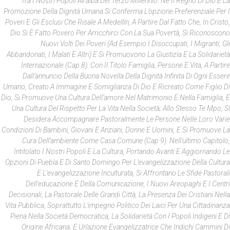
Tra I Nostri Popoli All’alba Del Terzo Millennio. Ne Il Regno Di Dio E La
Promozione Della Dignità Umana Si Conferma L’opzione Preferenziale Per I
Poveri E Gli Esclusi Che Risale A Medellín, A Partire Dal Fatto Che, In Cristo,
Dio Si È Fatto Povero Per Arricchirci Con La Sua Povertà, Si Riconoscono
Nuovi Volti Dei Poveri (ad Esempio I Disoccupati, I Migranti, Gli
Abbandonati, I Malati E Altri) E Si Promuovono La Giustizia E La Solidarietà
Internazionale (cap 8). Con Il Titolo Famiglia, Persone E Vita, A Partire
Dall’annuncio Della Buona Novella Della Dignità Infinita Di Ogni Essere
Umano, Creato A Immagine E Somiglianza Di Dio E Ricreato Come Figlio Di
Dio, Si Promuove Una Cultura Dell’amore Nel Matrimonio E Nella Famiglia, E
Una Cultura Del Rispetto Per La Vita Nella Società; Allo Stesso Te Mpo, Si
Desidera Accompagnare Pastoralmente Le Persone Nelle Loro Varie
Condizioni Di Bambini, Giovani E Anziani, Donne E Uomini, E Si Promuove La
Cura Dell’ambiente Come Casa Comune (cap 9). Nell’ultimo Capitolo,
Intitolato I Nostri Popoli E La Cultura, Portando Avanti E Aggiornando Le
Opzioni Di Puebla E Di Santo Domingo Per L’evangelizzazione Della Cultura
E L’evangelizzazione Inculturata, Si Affrontano Le Sfide Pastorali
Dell’educazione E Della Comunicazione, I Nuovi Areopaghi E I Centri
Decisionali, La Pastorale Delle Grandi Città, La Presenza Dei Cristiani Nella
Vita Pubblica, Soprattutto L’impegno Politico Dei Laici Per Una Cittadinanza
Piena Nella Società Democratica, La Solidarietà Con I Popoli Indigeni E Di
Origine Africana, E Un’azione Evangelizzatrice Che Indichi Cammini Di