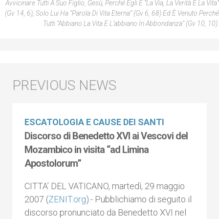
Avvicinare Tutti A Suo Figlio, Gesù, Perché Egli È “la Via, La Verità E La Vita”
(Gv 14, 6), Solo Lui Ha “parola Di Vita Eterna” (Gv 6, 68) Ed È Venuto Perché
Tutti “abbiano La Vita E L’abbiano In Abbondanza” (Gv 10, 10).
ESCATOLOGIA E CAUSE DEI SANTI
Discorso di Benedetto XVI ai Vescovi del
Mozambico in visita “ad Limina
Apostolorum”
CITTA’ DEL VATICANO, martedì, 29 maggio
2007 (
ZENIT.org
).- Pubblichiamo di seguito il
discorso pronunciato da Benedetto XVI nel