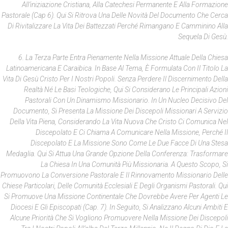
All’iniziazione Cristiana, Alla Catechesi Permanente E Alla Formazione
Pastorale (cap 6). Qui Si Ritrova Una Delle Novità Del Documento Che Cerca
Di Rivitalizzare La Vita Dei Battezzati Perché Rimangano E Camminino Alla
Sequela Di Gesù.
6. La Terza Parte Entra Pienamente Nella Missione Attuale Della Chiesa
Latinoamericana E Caraibica. In Base Al Tema, È Formulata Con Il Titolo La
Vita Di Gesù Cristo Per I Nostri Popoli. Senza Perdere Il Discernimento Della
Realtà Né Le Basi Teologiche, Qui Si Considerano Le Principali Azioni
Pastorali Con Un Dinamismo Missionario. In Un Nucleo Decisivo Del
Documento, Si Presenta La Missione Dei Discepoli Missionari A Servizio
Della Vita Piena, Considerando La Vita Nuova Che Cristo Ci Comunica Nel
Discepolato E Ci Chiama A Comunicare Nella Missione, Perché Il
Discepolato E La Missione Sono Come Le Due Facce Di Una Stesa
Medaglia. Qui Si Attua Una Grande Opzione Della Conferenza: Trasformare
La Chiesa In Una Comunità Più Missionaria. A Questo Scopo, Si
Promuovono La Conversione Pastorale E Il Rinnovamento Missionario Delle
Chiese Particolari, Delle Comunità Ecclesiali E Degli Organismi Pastorali. Qui
Si Promuove Una Missione Continentale Che Dovrebbe Avere Per Agenti Le
Diocesi E Gli Episcopati (cap. 7). In Seguito, Si Analizzano Alcuni Ambiti E
Alcune Priorità Che Si Vogliono Promuovere Nella Missione Dei Discepoli