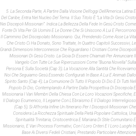
5. La Seconda Parte, A Partire Dalla Visione Dell’oggi Dell’America Latina E
Del Caribe, Entra Nel Nucleo Del Tema. Il Suo Titolo È “La Vita Di Gesù Cristo
Nei Discepoli Missionari”. Indica La Bellezza Della Fede In Gesù Cristo Come
Fonte Di Vita Per Gli Uomini E Le Donne Che Si Uniscono A Lui E Percorrono
Il Cammino Del Discepolato Missionario. Qui, Prendendo Come Asse La Vita
Che Cristo Ci Ha Donato, Sono Trattate, In Quattro Capitoli Successivi, Le
Grandi Dimensioni Interconnesse Che Riguardano I Cristiani Come Discepoli
Missionari Di Gesù Cristo. La Gioia Di Essere Chiamati Per Annunciare Il
Vangelo Con Tutte Le Sue Ripercussioni Come “Buona Novella” Sulla
Persona E Sulla Società (cap 3); La Vocazione Alla Santità Che Riceviamo
Noi Che Seguiamo Gesù Essendo Configurati In Base A Lui E Animati Dallo
Spirito Santo (cap 4); La Comunione Di Tutto Il Popolo Di Dio E Di Tutti Nel
Popolo Di Dio, Contemplando A Partire Dalla Prospettiva Di Discepola E
Missionaria I Vari Membri Della Chiesa Con Le Loro Vocazioni Specifiche, E
Il Dialogo Ecumenico, Il Legame Con L’Ebraismo E Il Dialogo Interreligioso
(cap 5); Si Affronta Infine Un Itinerario Per I Discepoli Missionari Che
Considera La Ricchezza Spirituale Della Pietà Popolare Cattolica, Una
Spiritualità Trinitaria, Cristocentrica E Mariana Di Stile Comunitario E
Missionario, E Vari Processi Formativi, Con I Loro Criteri E I Loro Luoghi In
Base Ai Diversi Fedeli Cristiani, Prestando Particolare Attenzione