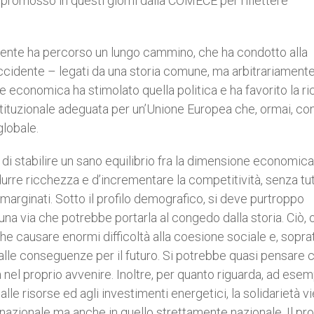
promosso in questi giorni dalla COMECE per riflettere
inente ha percorso un lungo cammino, che ha condotto alla
’Occidente – legati da una storia comune, ma arbitrariament
ne economica ha stimolato quella politica e ha favorito la ri
stituzionale adeguata per un’Unione Europea che, ormai, co
globale.
a di stabilire un sano equilibrio fra la dimensione economica
durre ricchezza e d’incrementare la competitività, senza tu
emarginati. Sotto il profilo demografico, si deve purtroppo
 via che potrebbe portarla al congedo dalla storia. Ciò, o
e causare enormi difficoltà alla coesione sociale e, soprat
alle conseguenze per il futuro. Si potrebbe quasi pensare c
nel proprio avvenire. Inoltre, per quanto riguarda, ad esemp
lle risorse ed agli investimenti energetici, la solidarietà v
ernazionale ma anche in quello strettamente nazionale. Il p