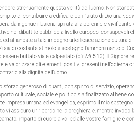
i difendere strenuamente questa verità dell’uomo. Non stanca
ompito di contribuire a edificare con l’aiuto di Dio una
nuov
ibera da ingenue illusioni, ispirata alla perenne e vivificante 
tivo nel dibattito pubblico a livello europeo, consapevoli 
, ed affiancate a tale impegno un’efficace azione culturale
 Vi sia di costante stimolo e sostegno l’ammonimento di Cri
ad essere buttato via e calpestato (cfr
Mt
5,13). Il Signore r
 e valorizzare gli elementi positivi presenti nell’odierna civ
trario alla dignità dell’uomo.
sforzo generoso di quanti, con spirito di servizio, operan
rto culturale, sociale e politico sia finalizzato al bene c
rtante impresa umana ed evangelica, esprimo il mio sostegno
to vi assicuro un ricordo nella preghiera e, mentre invoco l
arnato, imparto di cuore a voi ed alle vostre famiglie e co