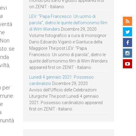
mondo più sano e giusto appeared first
on ZENIT - Italiano.
tevi
a
LEV: “Papa Francesco. Un uomo di
parola”, dietro le quinte dell’omonimo film
verità
di Wim Wenders
Dicembre 29, 2020
che
Volume fotografico a cura di monsignor
. Non
Dario Edoardo Viganò e Gianluca della
sto: se
Maggiore The post LEV: “Papa
Francesco. Un uomo di parola”, dietro le
enda
quinte dell’omonimo film di Wim Wenders
iltà,
appeared first on ZENIT - Italiano.
Lunedì 4 gennaio 2021: Possesso
cardinalizio
Dicembre 29, 2020
o per
Avviso dell’Ufficio delle Celebrazioni
omune.
Liturgiche The post Lunedì 4 gennaio
2021: Possesso cardinalizio appeared
 e
first on ZENIT - Italiano.
a
munità