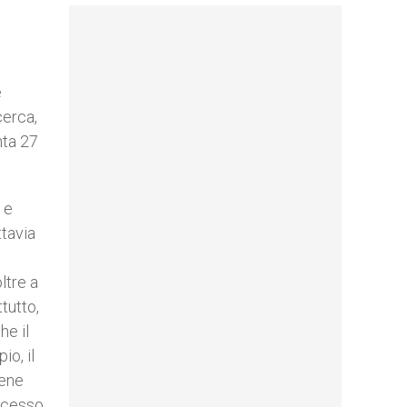
e
cerca,
nta 27
 e
ttavia
ltre a
tutto,
he il
io, il
iene
rocesso