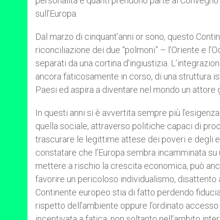
personalità e quanti prendono parte al Convegno 
sull’Europa.
Dal marzo di cinquant’anni or sono, questo Cont
riconciliazione dei due “polmoni” – l’Oriente e l
separati da una cortina d’ingiustizia. L’integrazio
ancora faticosamente in corso, di una struttura i
Paesi ed aspira a diventare nel mondo un attore 
In questi anni si è avvertita sempre più l’esigenz
quella sociale, attraverso politiche capaci di pro
trascurare le legittime attese dei poveri e degli 
constatare che l’Europa sembra incamminata su una
mettere a rischio la crescita economica, può anch
favorire un pericoloso individualismo, disattento 
Continente europeo stia di fatto perdendo fiducia 
rispetto dell’ambiente oppure l’ordinato accesso a
incentivata a fatica, non soltanto nell’ambito int