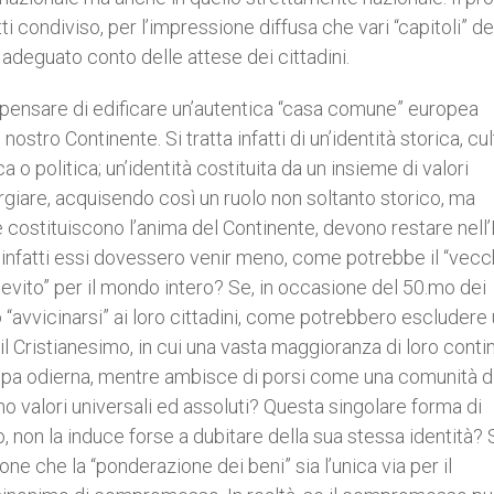
ti condiviso, per l’impressione diffusa che vari “capitoli” de
 adeguato conto delle attese dei cittadini.
pensare di edificare un’autentica “casa comune” europea
nostro Continente. Si tratta infatti di un’identità storica, cu
 politica; un’identità costituita da un insieme di valori
forgiare, acquisendo così un ruolo non soltanto storico, ma
che costituiscono l’anima del Continente, devono restare nell
e infatti essi dovessero venir meno, come potrebbe il “vecc
ievito” per il mondo intero? Se, in occasione del 50.mo dei
 “avvicinarsi” ai loro cittadini, come potrebbero escludere
il Cristianesimo, in cui una vasta maggioranza di loro conti
ropa odierna, mentre ambisce di porsi come una comunità di 
 valori universali ed assoluti? Questa singolare forma di
 non la induce forse a dubitare della sua stessa identità? 
ne che la “ponderazione dei beni” sia l’unica via per il