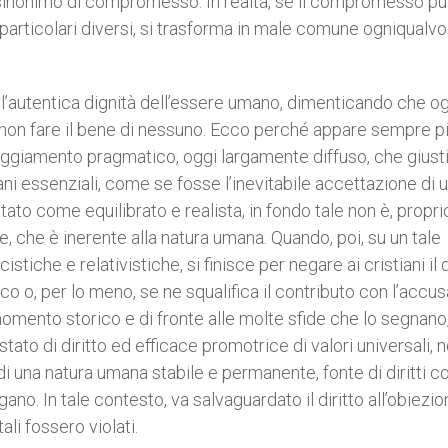
sinonimo di compromesso. In realtà, se il compromesso p
 particolari diversi, si trasforma in male comune ogniqualvo
l’autentica dignità dell’essere umano, dimenticando che og
 non fare il bene di nessuno. Ecco perché appare sempre p
teggiamento pragmatico, oggi largamente diffuso, che giusti
 essenziali, come se fosse l’inevitabile accettazione di 
to come equilibrato e realista, in fondo tale non è, propri
, che è inerente alla natura umana. Quando, poi, su un tale
iche e relativistiche, si finisce per negare ai cristiani il d
co o, per lo meno, se ne squalifica il contributo con l’accus
le momento storico e di fronte alle molte sfide che lo segnano
tato di diritto ed efficace promotrice di valori universali, 
i una natura umana stabile e permanente, fonte di diritti c
gano. In tale contesto, va salvaguardato il diritto all’obiezio
li fossero violati.