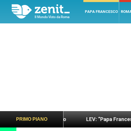
PAPA FRANCESCO
ROM
ù sano e giusto
LEV: “Papa Francesco. Un uomo d
PRIMO PIANO