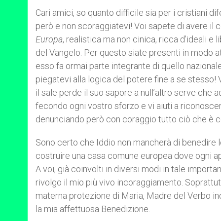
Cari amici, so quanto difficile sia per i cristian
però e non scoraggiatevi! Voi sapete di avere il c
Europa
, realistica ma non cinica, ricca d’ideali e l
del Vangelo. Per questo siate presenti in modo at
esso fa ormai parte integrante di quello nazionale
piegatevi alla logica del potere fine a se stesso!
il sale perde il suo sapore a null’altro serve che 
fecondo ogni vostro sforzo e vi aiuti a riconoscere
denunciando però con coraggio tutto ciò che è con
Sono certo che Iddio non mancherà di benedire lo 
costruire una casa comune europea dove ogni appo
A voi, già coinvolti in diversi modi in tale impo
rivolgo il mio più vivo incoraggiamento. Soprattut
materna protezione di Maria, Madre del Verbo inc
la mia affettuosa Benedizione.