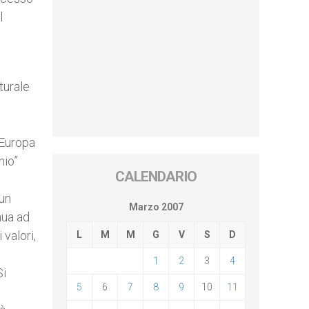
l
lturale
’Europa
hio”
CALENDARIO
 un
Marzo 2007
nua ad
valori,
L
M
M
G
V
S
D
1
2
3
4
Si
5
6
7
8
9
10
11