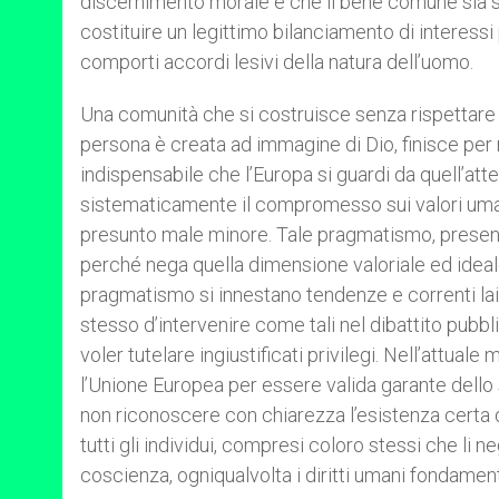
discernimento morale e che il bene comune sia 
costituire un legittimo bilanciamento di interessi
comporti accordi lesivi della natura dell’uomo.
Una comunità che si costruisce senza rispettare 
persona è creata ad immagine di Dio, finisce per
indispensabile che l’Europa si guardi da quell’at
sistematicamente il compromesso sui valori umani
presunto male minore. Tale pragmatismo, presenta
perché nega quella dimensione valoriale ed ideale
pragmatismo si innestano tendenze e correnti laicist
stesso d’intervenire come tali nel dibattito pubbli
voler tutelare ingiustificati privilegi. Nell’attua
l’Unione Europea per essere valida garante dello s
non riconoscere con chiarezza l’esistenza certa d
tutti gli individui, compresi coloro stessi che li ne
coscienza, ogniqualvolta i diritti umani fondamenta