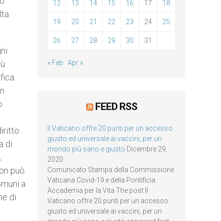
uò
12
13
14
15
16
17
18
lta
19
20
21
22
23
24
25
26
27
28
29
30
31
ni
iù
« Feb
Apr »
fica
un
o
FEED RSS
Il Vaticano offre 20 punti per un accesso
iritto
giusto ed universale ai vaccini, per un
a di
mondo più sano e giusto
Dicembre 29,
,
2020
non può
Comunicato Stampa della Commissione
Vaticana Covid-19 e della Pontificia
omuni a
Accademia per la Vita The post Il
ne di
Vaticano offre 20 punti per un accesso
giusto ed universale ai vaccini, per un