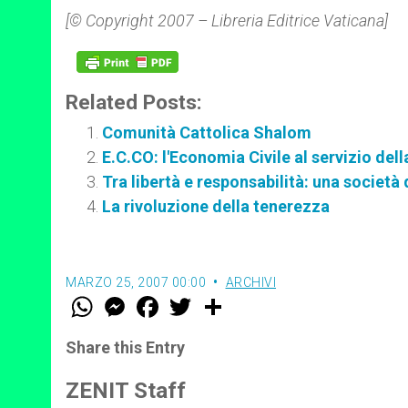
[© Copyright 2007 – Libreria Editrice Vaticana]
Related Posts:
Comunità Cattolica Shalom
E.C.CO: l'Economia Civile al servizio del
Tra libertà e responsabilità: una società 
La rivoluzione della tenerezza
MARZO 25, 2007 00:00
ARCHIVI
W
M
F
T
S
h
e
a
w
h
a
s
c
i
a
t
s
e
t
r
Share this Entry
s
e
b
t
e
A
n
o
e
p
g
o
r
ZENIT Staff
p
e
k