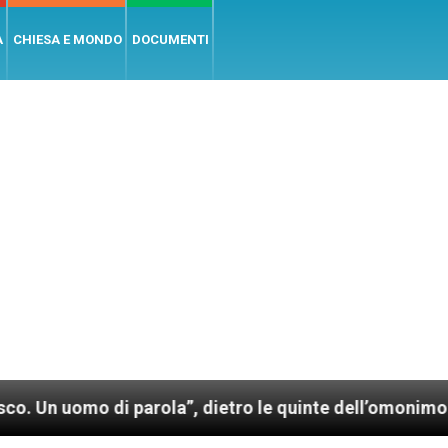
A
CHIESA E MONDO
DOCUMENTI
i parola”, dietro le quinte dell’omonimo film di Wim