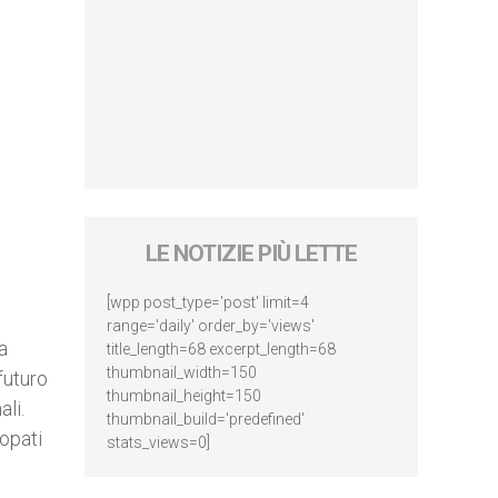
LE NOTIZIE PIÙ LETTE
[wpp post_type='post' limit=4
range='daily' order_by='views'
a
title_length=68 excerpt_length=68
thumbnail_width=150
futuro
thumbnail_height=150
li.
thumbnail_build='predefined'
opati
stats_views=0]