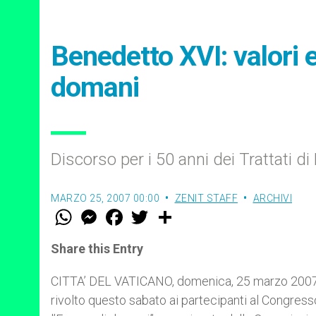
Benedetto XVI: valori e
domani
Discorso per i 50 anni dei Trattati d
MARZO 25, 2007 00:00
ZENIT STAFF
ARCHIVI
W
M
F
T
S
h
e
a
w
h
a
s
c
i
a
t
s
e
t
r
Share this Entry
s
e
b
t
e
A
n
o
e
p
g
o
r
CITTA’ DEL VATICANO, domenica, 25 marzo 2007
p
e
k
rivolto questo sabato ai partecipanti al Congresso
r