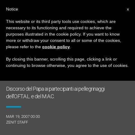
IT
Notice
x
This website or its third party tools use cookies, which are
necessary to its functioning and required to achieve the
GIORNO
purposes illustrated in the cookie policy. If you want to know
Marzo 19th, 2007
more or withdraw your consent to all or some of the cookies,
please refer to the
cookie policy
.
By closing this banner, scrolling this page, clicking a link or
continuing to browse otherwise, you agree to the use of cookies.
ULTIME NOTIZIE
Discorso del Papa ai partecipanti ai pellegrinaggi
dell’O.F.T.A.L. e del M.A.C.
MAR 19, 2007 00:00
ZENIT STAFF