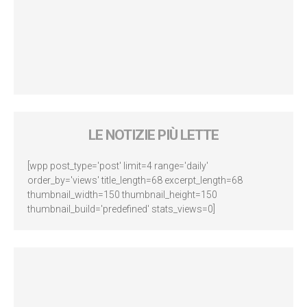
LE NOTIZIE PIÙ LETTE
[wpp post_type='post' limit=4 range='daily'
order_by='views' title_length=68 excerpt_length=68
thumbnail_width=150 thumbnail_height=150
thumbnail_build='predefined' stats_views=0]