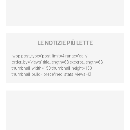
LE NOTIZIE PIÙ LETTE
[wpp post_type='post' limit=4 range='daily'
order_by='views' title_length=68 excerpt_length=68
thumbnail_width=150 thumbnail_height=150
thumbnail_build='predefined' stats_views=0]