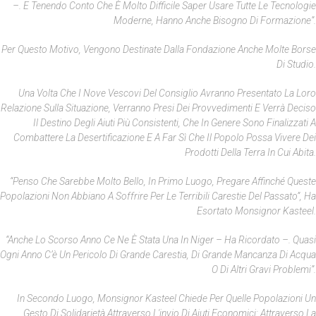
–. E Tenendo Conto Che È Molto Difficile Saper Usare Tutte Le Tecnologie
Moderne, Hanno Anche Bisogno Di Formazione”.
Per Questo Motivo, Vengono Destinate Dalla Fondazione Anche Molte Borse
Di Studio.
Una Volta Che I Nove Vescovi Del Consiglio Avranno Presentato La Loro
Relazione Sulla Situazione, Verranno Presi Dei Provvedimenti E Verrà Deciso
Il Destino Degli Aiuti Più Consistenti, Che In Genere Sono Finalizzati A
Combattere La Desertificazione E A Far Sì Che Il Popolo Possa Vivere Dei
Prodotti Della Terra In Cui Abita.
“Penso Che Sarebbe Molto Bello, In Primo Luogo, Pregare Affinché Queste
Popolazioni Non Abbiano A Soffrire Per Le Terribili Carestie Del Passato”, Ha
Esortato Monsignor Kasteel.
“Anche Lo Scorso Anno Ce Ne È Stata Una In Niger – Ha Ricordato –. Quasi
Ogni Anno C’è Un Pericolo Di Grande Carestia, Di Grande Mancanza Di Acqua
O Di Altri Gravi Problemi”.
In Secondo Luogo, Monsignor Kasteel Chiede Per Quelle Popolazioni Un
Gesto Di Solidarietà Attraverso L'invio Di Aiuti Economici: Attraverso La