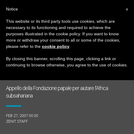
IT
Notice
x
This website or its third party tools use cookies, which are
necessary to its functioning and required to achieve the
MESE
purposes illustrated in the cookie policy. If you want to know
Febbraio, 2007
more or withdraw your consent to all or some of the cookies,
please refer to the
cookie policy
.
By closing this banner, scrolling this page, clicking a link or
continuing to browse otherwise, you agree to the use of cookies.
ULTIME NOTIZIE
Appello della Fondazione papale per aiutare l’Africa
subsahariana
FEB 27, 2007 00:00
ZENIT STAFF