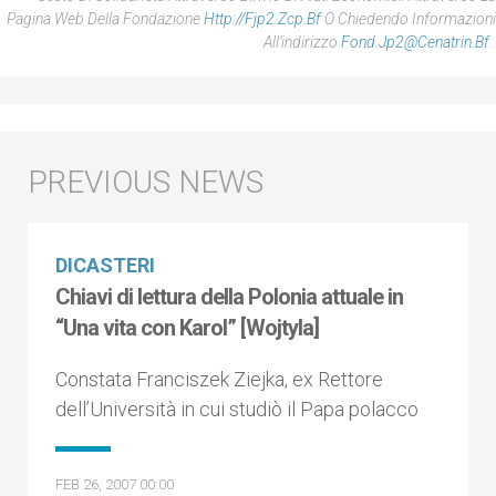
Pagina Web Della Fondazione
Http://fjp2.zcp.bf
O Chiedendo Informazioni
All’indirizzo
Fond.jp2@cenatrin.bf
.
DICASTERI
Chiavi di lettura della Polonia attuale in
“Una vita con Karol” [Wojtyla]
Constata Franciszek Ziejka, ex Rettore
dell’Università in cui studiò il Papa polacco
FEB 26, 2007 00:00