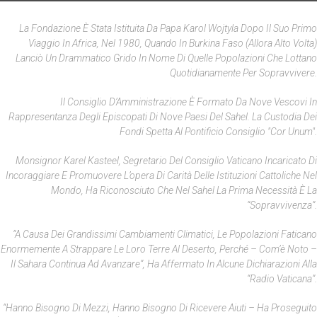
La Fondazione È Stata Istituita Da Papa Karol Wojtyla Dopo Il Suo Primo
Viaggio In Africa, Nel 1980, Quando In Burkina Faso (allora Alto Volta)
Lanciò Un Drammatico Grido In Nome Di Quelle Popolazioni Che Lottano
Quotidianamente Per Sopravvivere.
Il Consiglio D’Amministrazione È Formato Da Nove Vescovi In
Rappresentanza Degli Episcopati Di Nove Paesi Del Sahel. La Custodia Dei
Fondi Spetta Al Pontificio Consiglio "Cor Unum".
Monsignor Karel Kasteel, Segretario Del Consiglio Vaticano Incaricato Di
Incoraggiare E Promuovere L’opera Di Carità Delle Istituzioni Cattoliche Nel
Mondo, Ha Riconosciuto Che Nel Sahel La Prima Necessità È La
“sopravvivenza”.
“A Causa Dei Grandissimi Cambiamenti Climatici, Le Popolazioni Faticano
Enormemente A Strappare Le Loro Terre Al Deserto, Perché – Com’è Noto –
Il Sahara Continua Ad Avanzare”, Ha Affermato In Alcune Dichiarazioni Alla
“Radio Vaticana”.
“Hanno Bisogno Di Mezzi, Hanno Bisogno Di Ricevere Aiuti – Ha Proseguito