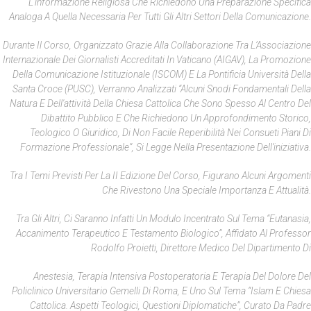
L’informazione Religiosa Che Richiedono Una Preparazione Specifica
Analoga A Quella Necessaria Per Tutti Gli Altri Settori Della Comunicazione.
Durante Il Corso, Organizzato Grazie Alla Collaborazione Tra L’Associazione
Internazionale Dei Giornalisti Accreditati In Vaticano (AIGAV), La Promozione
Della Comunicazione Istituzionale (ISCOM) E La Pontificia Università Della
Santa Croce (PUSC), Verranno Analizzati “alcuni Snodi Fondamentali Della
Natura E Dell'attività Della Chiesa Cattolica Che Sono Spesso Al Centro Del
Dibattito Pubblico E Che Richiedono Un Approfondimento Storico,
Teologico O Giuridico, Di Non Facile Reperibilità Nei Consueti Piani Di
Formazione Professionale”, Si Legge Nella Presentazione Dell’iniziativa.
Tra I Temi Previsti Per La II Edizione Del Corso, Figurano Alcuni Argomenti
Che Rivestono Una Speciale Importanza E Attualità.
Tra Gli Altri, Ci Saranno Infatti Un Modulo Incentrato Sul Tema “Eutanasia,
Accanimento Terapeutico E Testamento Biologico”, Affidato Al Professor
Rodolfo Proietti, Direttore Medico Del Dipartimento Di
Anestesia, Terapia Intensiva Postoperatoria E Terapia Del Dolore Del
Policlinico Universitario Gemelli Di Roma, E Uno Sul Tema “Islam E Chiesa
Cattolica. Aspetti Teologici, Questioni Diplomatiche”, Curato Da Padre