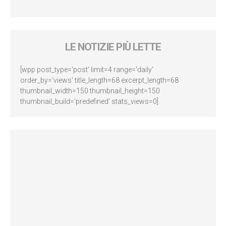
LE NOTIZIE PIÙ LETTE
[wpp post_type='post' limit=4 range='daily'
order_by='views' title_length=68 excerpt_length=68
thumbnail_width=150 thumbnail_height=150
thumbnail_build='predefined' stats_views=0]