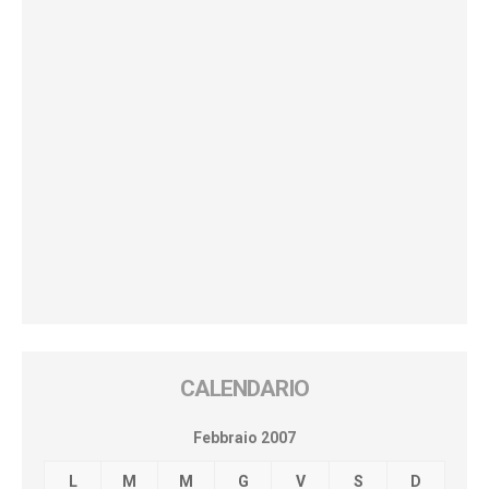
CALENDARIO
Febbraio 2007
L
M
M
G
V
S
D