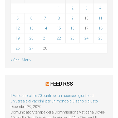
1
2
3
4
5
6
7
8
9
10
11
12
13
14
15
16
17
18
19
20
21
22
23
24
25
26
27
28
« Gen
Mar »
FEED RSS
Il Vaticano offre 20 punti per un accesso giusto ed
universale ai vaccini, per un mondo più sano e giusto
Dicembre 29, 2020
Comunicato Stampa della Commissione Vaticana Covid-
19 e della Pontificia Accademia per la Vita The post Il