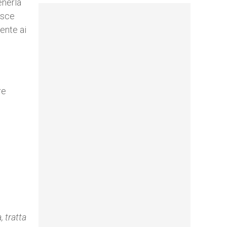
enerla
asce
ente ai
re
a
, tratta