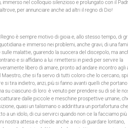
sù, immerso nel colloquio silenzioso e prolungato con il Padr
trove, per annunciare anche ad altri il regno di Dio!
 Regno è sempre motivo di gioia e, allo stesso tempo, di g
 quotidiana e immerso nei problemi, anche gravi, di una fami
 sulle malattie, guarendo la suocera del discepolo, ma anch
ano e si affidano a lui: rimettersi in piedi per servire la
eramente libero di amare, pronto ad andare incontro agli a
 Maestro, che si fa servo di tutti coloro che lo cercano, spi
e si tira indietro, anzi, più si fanno avanti quelli che portano 
ina su ciascuno di loro: è venuto per prendere su di sé le no
si catturare dalle piccole e meschine prospettive umane, ch
sizione, quasi un talismano o addirittura un portafortuna ch
to a un idolo, di cui servirci quando non ce la facciamo più
ogni nostra attesa e chiede anche a noi di guardare lontano,