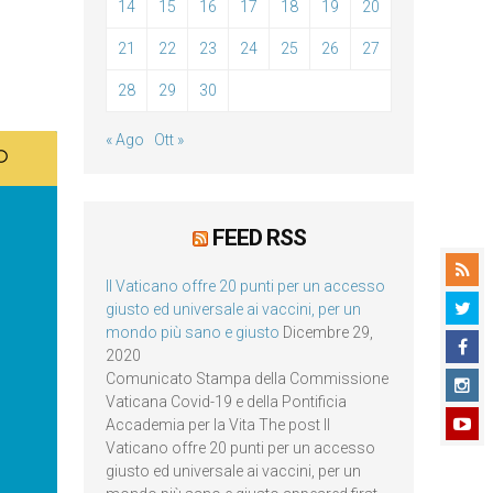
14
15
16
17
18
19
20
21
22
23
24
25
26
27
28
29
30
« Ago
Ott »
FEED RSS
Il Vaticano offre 20 punti per un accesso
giusto ed universale ai vaccini, per un
mondo più sano e giusto
Dicembre 29,
2020
Comunicato Stampa della Commissione
Vaticana Covid-19 e della Pontificia
Accademia per la Vita The post Il
Vaticano offre 20 punti per un accesso
giusto ed universale ai vaccini, per un