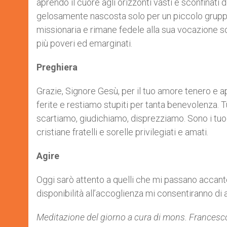
aprendo il cuore agli orizzonti vasti e sconfinati
gelosamente nascosta solo per un piccolo gruppo,
missionaria e rimane fedele alla sua vocazione s
più poveri ed emarginati.
Preghiera
Grazie, Signore Gesù, per il tuo amore tenero e 
ferite e restiamo stupiti per tanta benevolenza. T
scartiamo, giudichiamo, disprezziamo. Sono i tuoi
cristiane fratelli e sorelle privilegiati e amati.
Agire
Oggi sarò attento a quelli che mi passano accant
disponibilità all’accoglienza mi consentiranno di 
Meditazione del giorno a cura di mons. Francesco