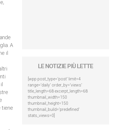
e,
rande
glia. A
e il
LE NOTIZIE PIÙ LETTE
ltri
nti
[wpp post_type='post' limit=4
il
range='daily' order_by='views'
title_length=68 excerpt_length=68
stre
thumbnail_width=150
e
thumbnail_height=150
e tiene
thumbnail_build='predefined'
stats_views=0]