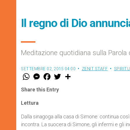
Il regno di Dio annuncia
Meditazione quotidiana sulla Parola 
SETTEMBRE 02, 2015 04:00
ZENIT STAFF
SPIRITU
W
M
F
T
S
h
e
a
w
h
a
s
c
i
a
t
s
e
t
r
Share this Entry
s
e
b
t
e
A
n
o
e
p
g
o
r
Lettura
p
e
k
r
Dalla sinagoga alla casa di Simone: continua così l
incontra. La suocera di Simone, gli infermi e gli in