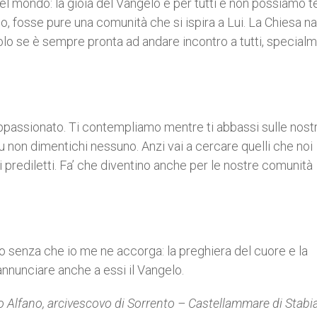
 del mondo: la gioia del Vangelo è per tutti e non possiamo t
 fosse pure una comunità che si ispira a Lui. La Chiesa n
olo se è sempre pronta ad andare incontro a tutti, specialm
appassionato. Ti contempliamo mentre ti abbassi sulle nost
u non dimentichi nessuno. Anzi vai a cercare quelli che noi
 prediletti. Fa’ che diventino anche per le nostre comunità
o senza che io me ne accorga: la preghiera del cuore e la
annunciare anche a essi il Vangelo.
 Alfano, arcivescovo di Sorrento – Castellammare di Stabi