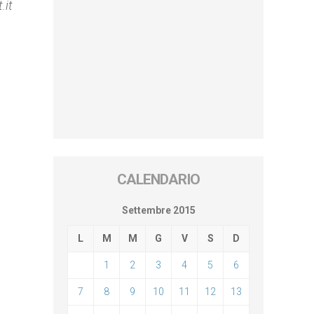
.it
CALENDARIO
Settembre 2015
L
M
M
G
V
S
D
1
2
3
4
5
6
7
8
9
10
11
12
13