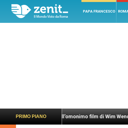
PAPA FRANCESCO
ROM
tro le quinte dell’omonimo film di Wim Wenders
PRIMO PIANO