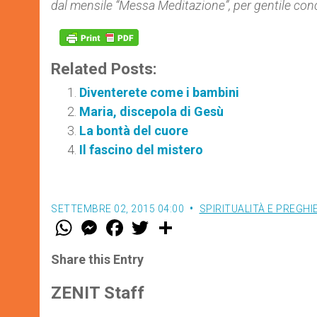
dal mensile “Messa Meditazione”, per gentile con
Related Posts:
Diventerete come i bambini
Maria, discepola di Gesù
La bontà del cuore
Il fascino del mistero
SETTEMBRE 02, 2015 04:00
SPIRITUALITÀ E PREGHI
W
M
F
T
S
h
e
a
w
h
a
s
c
i
a
t
s
e
t
r
Share this Entry
s
e
b
t
e
A
n
o
e
p
g
o
r
ZENIT Staff
p
e
k
r