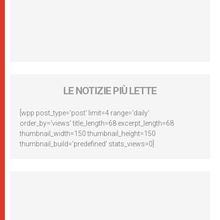
LE NOTIZIE PIÙ LETTE
[wpp post_type='post' limit=4 range='daily'
order_by='views' title_length=68 excerpt_length=68
thumbnail_width=150 thumbnail_height=150
thumbnail_build='predefined' stats_views=0]