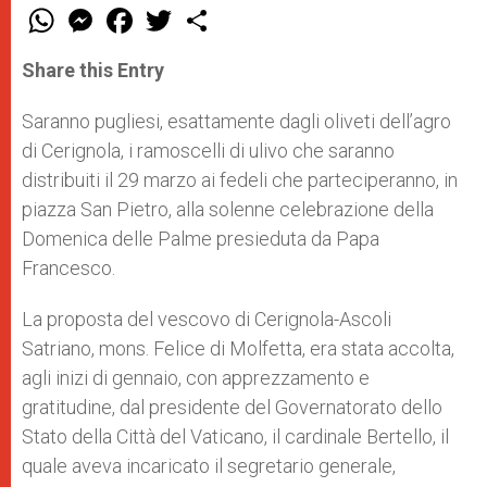
W
M
F
T
S
h
e
a
w
h
a
s
c
i
a
t
s
e
t
r
Share this Entry
s
e
b
t
e
A
n
o
e
p
g
o
r
Saranno pugliesi, esattamente dagli oliveti dell’agro
p
e
k
di Cerignola, i ramoscelli di ulivo che saranno
r
distribuiti il 29 marzo ai fedeli che parteciperanno, in
piazza San Pietro, alla solenne celebrazione della
Domenica delle Palme presieduta da Papa
Francesco.
La proposta del vescovo di Cerignola-Ascoli
Satriano, mons. Felice di Molfetta, era stata accolta,
agli inizi di gennaio, con apprezzamento e
gratitudine, dal presidente del Governatorato dello
Stato della Città del Vaticano, il cardinale Bertello, il
quale aveva incaricato il segretario generale,