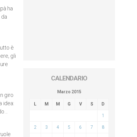
apà ha
e da
utto è
re, gli
cure
CALENDARIO
Marzo 2015
n giro
 idea:
L
M
M
G
V
S
D
ldo…
1
2
3
4
5
6
7
8
vuole