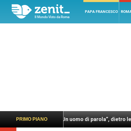
PAPA FRANCESCO
ROM
a Francesco. Un uomo di parola”, dietro le quinte del
PRIMO PIANO