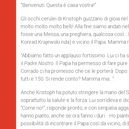
“Benvenuti. Questa è casa vostra!”.
Gli occhi cerulei di Kristoph guizzano di gioia ne
molto molto molto belli! Alla fine siamo andati ne
fosse una Messa, una preghiera, qualcosa così… I
Konrad Krajewski
nda
) e vicino il Papa. Mamma m
“Abbiamo fatto un applauso fortissimo. Lui ci ha 
il
Padre Nostro
. Il Papa ha permesso di fare pure 
Corrado ci ha promesso che ce le porterà. Dopo il
tutti e 150. Si rende conto? Mamma mia…”.
Anche Kristoph ha potuto stringere la mano del Sa
soprattutto la salute e la forza. Lui sorrideva e d
“Come no!”, risponde pronto, e con simpatia aggi
hanno pianto, anche se ora fanno i duri… Ho piant
possibilità di incontrare il Papa così da vicino, di