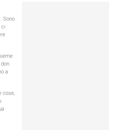
i… Sono
 ci
ere
nsieme
e don
no a
e cose,
o.
ua