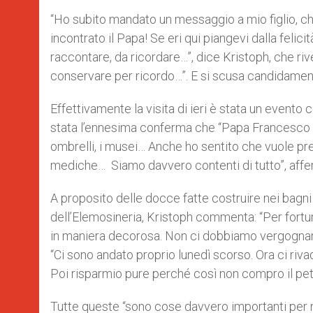
“Ho subito mandato un messaggio a mio figlio, che h
incontrato il Papa! Se eri qui piangevi dalla felic
raccontare, da ricordare…”, dice Kristoph, che rivel
conservare per ricordo…”. E si scusa candidament
Effettivamente la visita di ieri è stata un event
stata l’ennesima conferma che “Papa Francesco ci 
ombrelli, i musei… Anche ho sentito che vuole pr
mediche… Siamo davvero contenti di tutto”, afferm
A proposito delle docce fatte costruire nei bagni 
dell’Elemosineria, Kristoph commenta: “Per fortu
in maniera decorosa. Non ci dobbiamo vergognare 
“Ci sono andato proprio lunedì scorso. Ora ci rivad
Poi risparmio pure perché così non compro il pet
Tutte queste “sono cose davvero importanti per noi