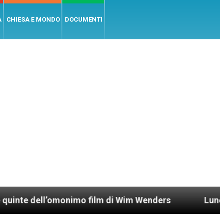
A
CHIESA E MONDO
DOCUMENTI
l’omonimo film di Wim Wenders
Lunedì 4 gennai