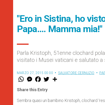
"Ero in Sistina, ho vist
Papa…. Mamma mia!"
Parla Kristoph, 51enne clochard pola
visitato i Musei vaticani e salutato 
MARZO 27, 2015 00:00
SALVATORE CERNUZIO
PAP
W
M
F
T
S
h
e
a
w
h
a
s
c
i
a
t
s
e
t
r
Share this Entry
s
e
b
t
e
A
n
o
e
p
g
o
r
Sembra quasi un bambino Kristoph, clochard ‘resid
p
e
k