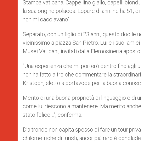
Stampa vaticana. Cappellino giallo, capelli bion
r
la sua origine polacca. Eppure di anni ne ha 51, di
non mi cacciavano”.
Separato, con un figlio di 23 anni, questo docile
vicinissimo a piazza San Pietro. Lui e i suoi amic
Musei Vaticani, invitati dalla Elemosineria apost
“Una esperienza che mi porterò dentro fino agli ul
non ha fatto altro che commentare la straordinaria 
Kristoph, eletto a portavoce per la buona conoscen
Merito di una buona proprietà di linguaggio e di un
come lui riescono a mantenere. Ma merito anche d
stato felice…”, conferma.
D’altronde non capita spesso di fare un tour priva
chilometriche di turisti; ancor più raro è conclude