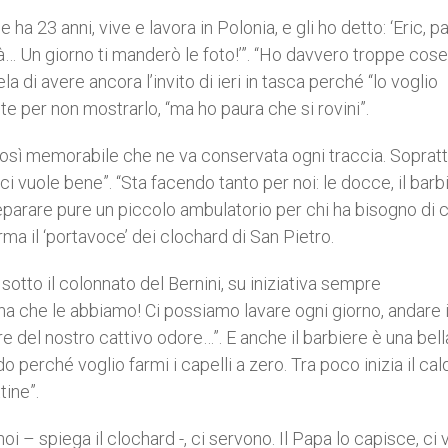
a 23 anni, vive e lavora in Polonia, e gli ho detto: ‘Eric, p
ità… Un giorno ti manderò le foto!’”. “Ho davvero troppe cos
a di avere ancora l’invito di ieri in tasca perché “lo voglio
e per non mostrarlo, “ma ho paura che si rovini”.
o così memorabile che ne va conservata ogni traccia. Sopratt
vuole bene”. “Sta facendo tanto per noi: le docce, il barbie
eparare pure un piccolo ambulatorio per chi ha bisogno di 
a il ‘portavoce’ dei clochard di San Pietro.
sotto il colonnato del Bernini, su iniziativa sempre
na che le abbiamo! Ci possiamo lavare ogni giorno, andare i
del nostro cattivo odore…”. E anche il barbiere è una bella
o perché voglio farmi i capelli a zero. Tra poco inizia il ca
tine”.
 – spiega il clochard -, ci servono. Il Papa lo capisce, ci 