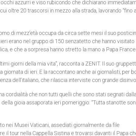
di, occhi azzurri e viso rubicondo che dichiarano immediata
 cui oltre 20 trascorsi in mezzo alla strada, lavorando “fino 
 uomo di mezz’età occupa da circa sette mesi il suo postici
i ieri erano nel gruppo di 150 senzatetto che hanno visitato 
olica, e che a sorpresa hanno stretto la mano a Papa Franc
timi giorni della mia vita”, racconta a ZENIT. Il suo gruppet
giornata di ieri. E la raccontano anche ai giornalisti, per b
za dell’italiano, che rilascia interviste con grande disinvo
a cordialità che non tutti quelli che sono stati segnati dalla
ella gioia assaporata ieri pomeriggio: “Tutta stanotte so
to nei Musei Vaticani, assediati giornalmente da file
re il tour nella Cappella Sistina e trovarsi davanti il Papa c