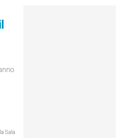
l
hanno
la Sala