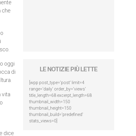
mente
a che
no
i
esco.
to oggi
LE NOTIZIE PIÙ LETTE
occa di
ltura.
[wpp post_type='post' limit=4
range='daily' order_by='views'
 vita
title_length=68 excerpt_length=68
no
thumbnail_width=150
thumbnail_height=150
thumbnail_build='predefined'
stats_views=0]
he dice