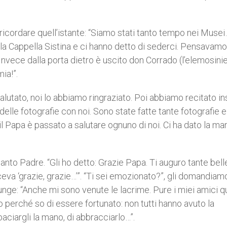
l ricordare quell’istante: “Siamo stati tanto tempo nei Muse
lla Cappella Sistina e ci hanno detto di sederci. Pensavamo
nvece dalla porta dietro è uscito don Corrado (l’elemosini
ia!”.
salutato, noi lo abbiamo ringraziato. Poi abbiamo recitato i
delle fotografie con noi. Sono state fatte tante fotografie 
 Papa è passato a salutare ognuno di noi. Ci ha dato la ma
nto Padre. “Gli ho detto: Grazie Papa. Ti auguro tante bell
iceva ‘grazie, grazie…’”. “Ti sei emozionato?”, gli domandiam
unge: “Anche mi sono venute le lacrime. Pure i miei amici q
o perché so di essere fortunato: non tutti hanno avuto la
 baciargli la mano, di abbracciarlo…”.