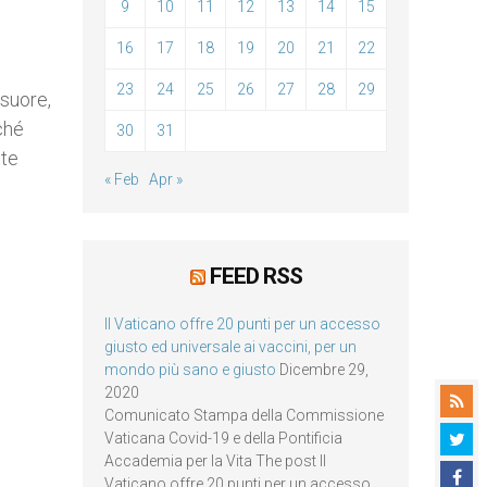
9
10
11
12
13
14
15
16
17
18
19
20
21
22
23
24
25
26
27
28
29
 suore,
ché
30
31
nte
« Feb
Apr »
FEED RSS
Il Vaticano offre 20 punti per un accesso
giusto ed universale ai vaccini, per un
mondo più sano e giusto
Dicembre 29,
2020
Comunicato Stampa della Commissione
Vaticana Covid-19 e della Pontificia
Accademia per la Vita The post Il
Vaticano offre 20 punti per un accesso