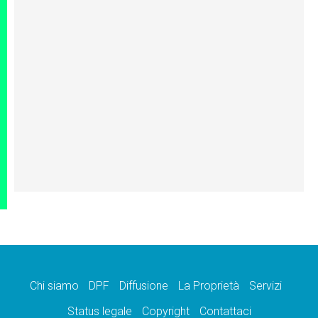
Chi siamo
DPF
Diffusione
La Proprietà
Servizi
Status legale
Copyright
Contattaci