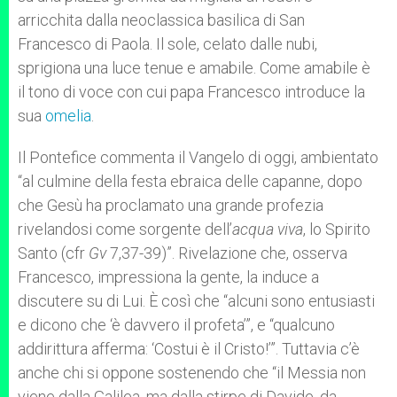
arricchita dalla neoclassica basilica di San
Francesco di Paola. Il sole, celato dalle nubi,
sprigiona una luce tenue e amabile. Come amabile è
il tono di voce con cui papa Francesco introduce la
sua
omelia
.
Il Pontefice commenta il Vangelo di oggi, ambientato
“al culmine della festa ebraica delle capanne, dopo
che Gesù ha proclamato una grande profezia
rivelandosi come sorgente dell’
acqua viva
, lo Spirito
Santo (cfr
Gv
7,37-39)”. Rivelazione che, osserva
Francesco, impressiona la gente, la induce a
discutere su di Lui. È così che “alcuni sono entusiasti
e dicono che ‘è davvero il profeta’”, e “qualcuno
addirittura afferma: ‘Costui è il Cristo!’”. Tuttavia c’è
anche chi si oppone sostenendo che “il Messia non
viene dalla Galilea, ma dalla stirpe di Davide, da