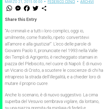
MARZO 21, 2015 00:00
FEDERICO CENCI
ARCHIVI
W
M
F
T
S
h
e
a
w
h
a
s
c
i
a
t
s
e
t
r
Share this Entry
s
e
b
t
e
A
n
o
e
p
g
o
r
“Ai criminali e a tutti i loro complici, oggi io,
p
e
k
umilmente, come fratello, ripeto: convertitevi
r
all’amore e alla giustizia!”. L’eco delle parole di
Giovanni Paolo II, pronunciate nel 1993 nella Valle
dei Templi di Agrigento, è riecheggiato stamani in
piazza del Plebiscito, nel cuore di Napoli. È di nuovo
un Vicario di Cristo, a scuotere le coscienze di chi ha
intrapreso la strada dell’illegalità, e a chieder loro di
mutare il proprio cuore.
Anche lo scenario, è di nuovo suggestivo. La cima
superba del Vesuvio sembrava vigilare, da lontano,
su una piazza gremita da migliaia di fedeli e