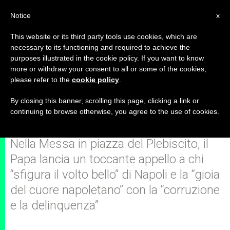
IT
Notice
x
This website or its third party tools use cookies, which are
necessary to its functioning and required to achieve the
purposes illustrated in the cookie policy. If you want to know
"Criminali, convertitevi!
more or withdraw your consent to all or some of the cookies,
please refer to the
cookie policy
.
Lasciatevi trovare dalla
misericordia di Dio!"
By closing this banner, scrolling this page, clicking a link or
continuing to browse otherwise, you agree to the use of cookies.
Nella Messa in piazza del Plebiscito, il
Papa lancia un toccante appello a chi
“sfigura il volto bello” di Napoli e la “gioia
del cuore napoletano” con la “corruzione
e la delinquenza”