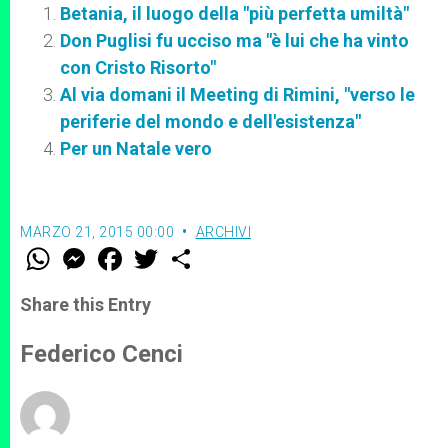
Betania, il luogo della "più perfetta umiltà"
Don Puglisi fu ucciso ma "è lui che ha vinto
con Cristo Risorto"
Al via domani il Meeting di Rimini, "verso le
periferie del mondo e dell'esistenza"
Per un Natale vero
MARZO 21, 2015 00:00
ARCHIVI
W
M
F
T
S
h
e
a
w
h
a
s
c
i
a
t
s
e
t
r
Share this Entry
s
e
b
t
e
A
n
o
e
p
g
o
r
Federico Cenci
p
e
k
r