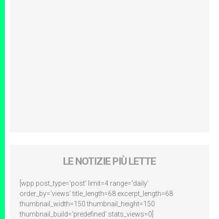
LE NOTIZIE PIÙ LETTE
[wpp post_type='post' limit=4 range='daily'
order_by='views' title_length=68 excerpt_length=68
thumbnail_width=150 thumbnail_height=150
thumbnail_build='predefined' stats_views=0]