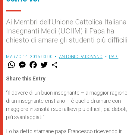
Ai Membri dell’Unione Cattolica Italiana
Insegnanti Medi (UCIIM) il Papa ha
chiesto di amare gli studenti più difficili
MARZO 14, 2015 00:00
ANTONIO PADOVANO
PAPI
W
M
F
T
S
h
e
a
w
h
a
s
c
i
a
t
s
e
t
r
Share this Entry
s
e
b
t
e
A
n
o
e
p
g
o
r
“Il dovere di un buon insegnante – a maggior ragione
p
e
k
di un insegnante cristiano – è quello di amare con
r
maggiore intensità i suoi allievi più difficili, più deboli,
più svantaggiati”.
Lo ha detto stamane papa Francesco ricevendo in