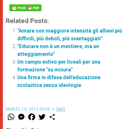
Related Posts:
"Amare con maggiore intensità gli allievi più
difficili, più deboli, più svantaggiati"
"Educare non è un mestiere, ma un
atteggiamento"
Un campo estivo per liceali per una
formazione "su misura"
Una firma in difesa dell'educazione
scolastica senza ideologie
MARZO 14, 2015 00:00
PAPI
W
M
F
T
S
h
e
a
w
h
a
s
c
i
a
t
s
e
t
r