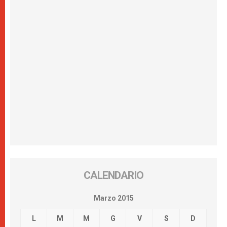
CALENDARIO
Marzo 2015
L
M
M
G
V
S
D