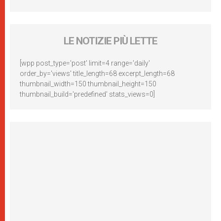
LE NOTIZIE PIÙ LETTE
[wpp post_type='post' limit=4 range='daily'
order_by='views' title_length=68 excerpt_length=68
thumbnail_width=150 thumbnail_height=150
thumbnail_build='predefined' stats_views=0]