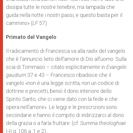
dissipa tutte le nostre tenebre, ma lampada che
guida nella not­te i nostri passi, e questo basta per il
cammino» (
LF
57).
Primato del Vangelo
Il radicamento di Francesca va alla
radix
del vangelo
che è l’annuncio lieto dell’amore di Dio all’uomo. Sulla
scia di Tommaso – citato esplicitamente in
Evangelii
gaudium
37 e 43 – Francesco ribadisce che il
vangelo «non è una legge scritta, non un codice di
dottrine e precetti, bensì il dono interiore dello
Spirito Santo, che ci viene dato con la fede e che
opera nell’amore». Le leggi e le prescrizioni sono
secondarie e hanno il compito di indirizzarci al dono
della grazia o a farla fruttare. (cf.
Summa theologhiae
I-II q. 106 a. 1 e 2).