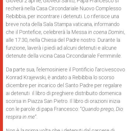
Giovedì 2 aprile, Giovedì Santo, Papa Francesco si
p
e
k
recherà nella Casa Circondariale Nuovo Complesso
r
Rebibbia, per incontrare i detenuti. Lo riferisce una
breve nota della Sala Stampa vaticana, informando
che il Pontefice, celebrerà la Messa
in coena Domini
,
alle 17.30, nella Chiesa del Padre nostro. Durante la
funzione, laverà i piedi ad alcuni detenuti e alcune
detenute della vicina Casa Circondariale Femminile.
Da parte sua, l’elemosiniere il Pontificio l’arcivescovo
Konrad Krajewski, è andato a Rebibbia lo scorso
dicembre per incarico del Santo Padre per regalare
ai detenuti il libro di preghiere distribuito domenica
scorsa in Piazza San Pietro. Il libro di orazioni inizia
con le parole di papa Francesco: “
Quando prego, Dio
respira in me
”.
Non è la prima volta che i detenuti dal carcere di