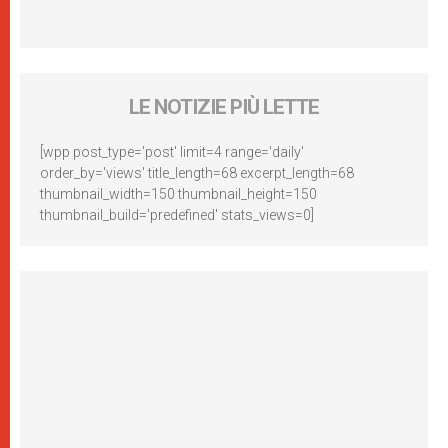
LE NOTIZIE PIÙ LETTE
[wpp post_type='post' limit=4 range='daily'
order_by='views' title_length=68 excerpt_length=68
thumbnail_width=150 thumbnail_height=150
thumbnail_build='predefined' stats_views=0]