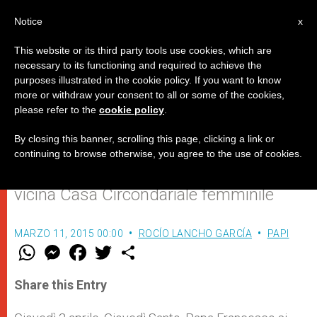
IT
Notice
x
This website or its third party tools use cookies, which are
necessary to its functioning and required to achieve the
purposes illustrated in the cookie policy. If you want to know
Papa Francesco laverà i piedi ai
more or withdraw your consent to all or some of the cookies,
please refer to the
cookie policy
.
detenuti di Rebibbia
By closing this banner, scrolling this page, clicking a link or
continuing to browse otherwise, you agree to the use of cookies.
Tra loro anche alcune detenute della
vicina Casa Circondariale femminile
MARZO 11, 2015 00:00
ROCÍO LANCHO GARCÍA
PAPI
W
M
F
T
S
h
e
a
w
h
a
s
c
i
a
t
s
e
t
r
Share this Entry
s
e
b
t
e
A
n
o
e
p
g
o
r