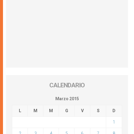
CALENDARIO
Marzo 2015
L
M
M
G
V
S
D
1
2
3
4
5
6
7
8