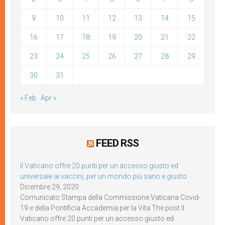
9
10
11
12
13
14
15
16
17
18
19
20
21
22
23
24
25
26
27
28
29
30
31
« Feb
Apr »
FEED RSS
Il Vaticano offre 20 punti per un accesso giusto ed
universale ai vaccini, per un mondo più sano e giusto
Dicembre 29, 2020
Comunicato Stampa della Commissione Vaticana Covid-
19 e della Pontificia Accademia per la Vita The post Il
Vaticano offre 20 punti per un accesso giusto ed