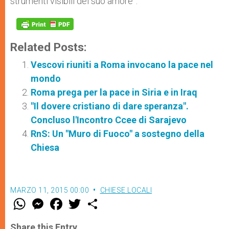
strumenti visibili del suo amore”.
Related Posts:
Vescovi riuniti a Roma invocano la pace nel
mondo
Roma prega per la pace in Siria e in Iraq
"Il dovere cristiano di dare speranza".
Concluso l'Incontro Ccee di Sarajevo
RnS: Un "Muro di Fuoco" a sostegno della
Chiesa
MARZO 11, 2015 00:00
CHIESE LOCALI
W
M
F
T
S
h
e
a
w
h
a
s
c
i
a
t
s
e
t
r
Share this Entry