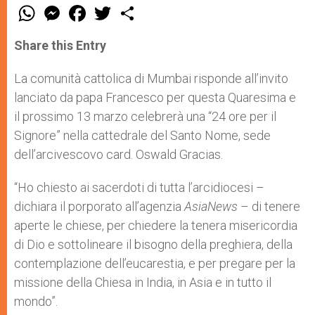
W
M
F
T
S
h
e
a
w
h
a
s
c
i
a
t
s
e
t
r
Share this Entry
s
e
b
t
e
A
n
o
e
p
g
o
r
La comunità cattolica di Mumbai risponde all’invito
p
e
k
lanciato da papa Francesco per questa Quaresima e
r
il prossimo 13 marzo celebrerà una “24 ore per il
Signore” nella cattedrale del Santo Nome, sede
dell’arcivescovo card. Oswald Gracias.
“Ho chiesto ai sacerdoti di tutta l’arcidiocesi –
dichiara il porporato all’agenzia
AsiaNews
– di tenere
aperte le chiese, per chiedere la tenera misericordia
di Dio e sottolineare il bisogno della preghiera, della
contemplazione dell’eucarestia, e per pregare per la
missione della Chiesa in India, in Asia e in tutto il
mondo”.