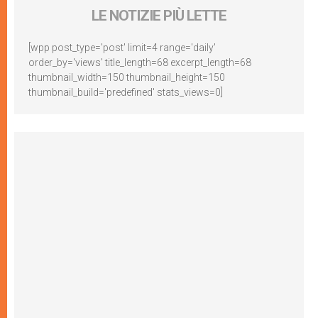
LE NOTIZIE PIÙ LETTE
[wpp post_type='post' limit=4 range='daily'
order_by='views' title_length=68 excerpt_length=68
thumbnail_width=150 thumbnail_height=150
thumbnail_build='predefined' stats_views=0]