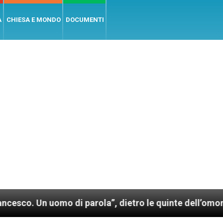
A
CHIESA E MONDO
DOCUMENTI
uomo di parola”, dietro le quinte dell’omonimo film d