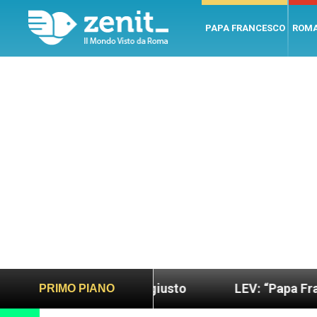
PAPA FRANCESCO
ROM
ndo più sano e giusto
LEV: “Papa Francesco. Un 
PRIMO PIANO