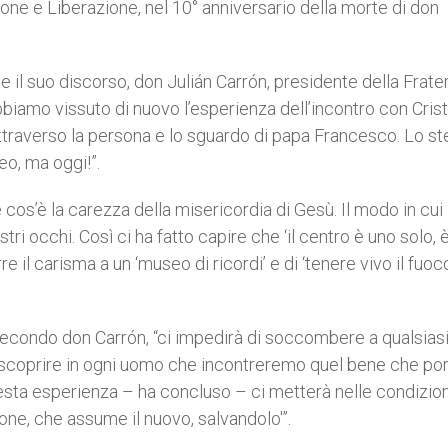
e e Liberazione, nel 10° anniversario della morte di don
il suo discorso, don Julián Carrón, presidente della Frater
abbiamo vissuto di nuovo l’esperienza dell’incontro con Crist
attraverso la persona e lo sguardo di papa Francesco. Lo s
o, ma oggi!”.
os’è la carezza della misericordia di Gesù. Il modo in cui 
ri occhi. Così ci ha fatto capire che ‘il centro è uno solo,
rre il carisma a un ‘museo di ricordi’ e di ‘tenere vivo il fuo
secondo don Carrón, “ci impedirà di soccombere a qualsias
i scoprire in ogni uomo che incontreremo quel bene che por
sta esperienza – ha concluso – ci metterà nelle condizion
one, che assume il nuovo, salvandolo'”.