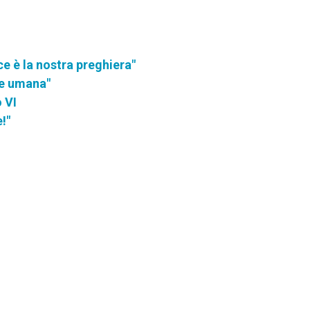
ce è la nostra preghiera"
te umana"
 VI
!"