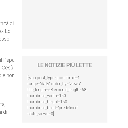
nità di
o. Lo
tesso
il Papa
LE NOTIZIE PIÙ LETTE
 è Gesù
co e non
[wpp post_type='post' limit=4
range='daily' order_by='views'
title_length=68 excerpt_length=68
i
thumbnail_width=150
thumbnail_height=150
ta,
thumbnail_build='predefined'
i di
stats_views=0]