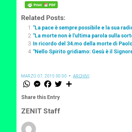
Related Posts:
"La pace è sempre possibile e la sua radi
"La morte non è l'ultima parola sulla sor
In ricordo del 34.mo della morte di Paolo
"Nello Spirito gridiamo: Gesù è il Signore
MARZO 07, 2015 00:00
ARCHIVI
W
M
F
T
S
h
e
a
w
h
a
s
c
i
a
t
s
e
t
r
Share this Entry
s
e
b
t
e
A
n
o
e
p
g
o
r
ZENIT Staff
p
e
k
r