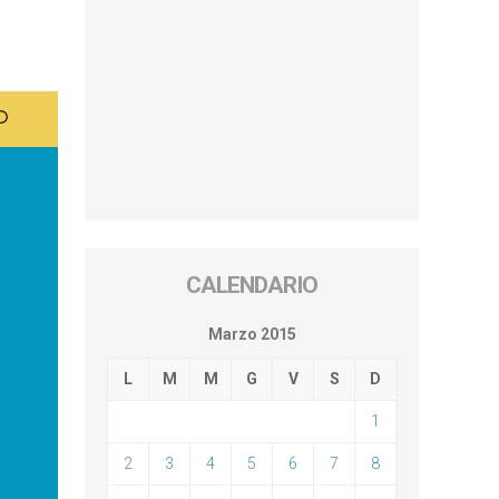
CALENDARIO
Marzo 2015
L
M
M
G
V
S
D
1
2
3
4
5
6
7
8