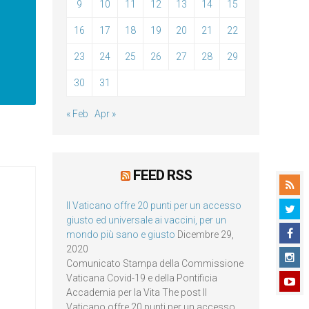
9
10
11
12
13
14
15
16
17
18
19
20
21
22
23
24
25
26
27
28
29
30
31
« Feb
Apr »
FEED RSS
Il Vaticano offre 20 punti per un accesso
giusto ed universale ai vaccini, per un
mondo più sano e giusto
Dicembre 29,
2020
Comunicato Stampa della Commissione
Vaticana Covid-19 e della Pontificia
Accademia per la Vita The post Il
Vaticano offre 20 punti per un accesso