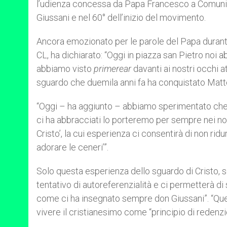
l’udienza concessa da Papa Francesco a Comunion
r
Giussani e nel 60° dell’inizio del movimento.
Ancora emozionato per le parole del Papa durante 
CL, ha dichiarato: “Oggi in piazza san Pietro noi 
abbiamo visto
primerear
davanti ai nostri occhi 
sguardo che duemila anni fa ha conquistato Matte
“Oggi – ha aggiunto – abbiamo sperimentato che c
ci ha abbracciati lo porteremo per sempre nei nost
Cristo’, la cui esperienza ci consentirà di non ridu
adorare le ceneri’”.
Solo questa esperienza dello sguardo di Cristo, 
tentativo di autoreferenzialità e ci permetterà d
come ci ha insegnato sempre don Giussani”. “Que
vivere il cristianesimo come “principio di redenzi