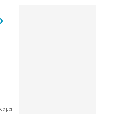
o
ndo per