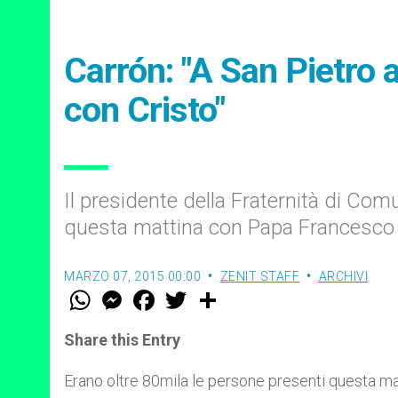
Carrón: "A San Pietro 
con Cristo"
Il presidente della Fraternità di Co
questa mattina con Papa Francesco
MARZO 07, 2015 00:00
ZENIT STAFF
ARCHIVI
W
M
F
T
S
h
e
a
w
h
a
s
c
i
a
t
s
e
t
r
Share this Entry
s
e
b
t
e
A
n
o
e
p
g
o
r
Erano oltre 80mila le persone presenti questa ma
p
e
k