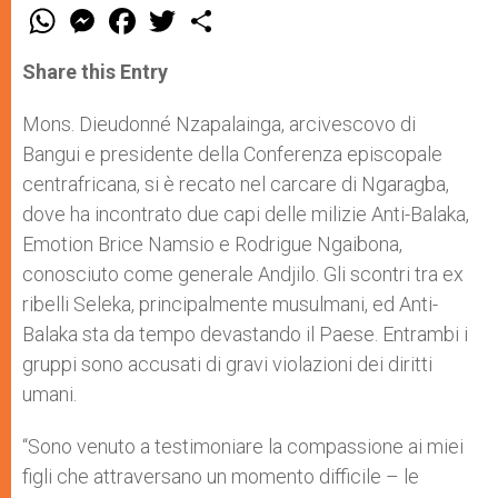
W
M
F
T
S
h
e
a
w
h
a
s
c
i
a
t
s
e
t
r
Share this Entry
s
e
b
t
e
A
n
o
e
p
g
o
r
Mons. Dieudonné Nzapalainga, arcivescovo di
p
e
k
Bangui e presidente della Conferenza episcopale
r
centrafricana, si è recato nel carcare di Ngaragba,
dove ha incontrato due capi delle milizie Anti-Balaka,
Emotion Brice Namsio e Rodrigue Ngaibona,
conosciuto come generale Andjilo. Gli scontri tra ex
ribelli Seleka, principalmente musulmani, ed Anti-
Balaka sta da tempo devastando il Paese. Entrambi i
gruppi sono accusati di gravi violazioni dei diritti
umani.
“Sono venuto a testimoniare la compassione ai miei
figli che attraversano un momento difficile – le