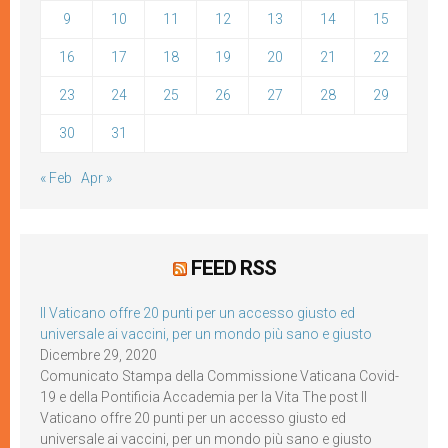
9
10
11
12
13
14
15
16
17
18
19
20
21
22
23
24
25
26
27
28
29
30
31
« Feb
Apr »
FEED RSS
Il Vaticano offre 20 punti per un accesso giusto ed
universale ai vaccini, per un mondo più sano e giusto
Dicembre 29, 2020
Comunicato Stampa della Commissione Vaticana Covid-
19 e della Pontificia Accademia per la Vita The post Il
Vaticano offre 20 punti per un accesso giusto ed
universale ai vaccini, per un mondo più sano e giusto