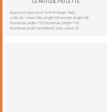
LE NOTIZIE PIÙ LETTE
[wpp post_type='post' limit=4 range='daily'
order_by='views' title_length=68 excerpt_length=68
thumbnail_width=150 thumbnail_height=150
thumbnail_build='predefined' stats_views=0]