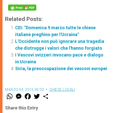
Related Posts:
CEI: "Domenica 9 marzo tutte le chiese
italiane preghino per l'Ucraina"
L'Occidente non può ignorare una tragedia
che distrugge i valori che l'hanno forgiato
I Vescovi svizzeri invocano pace e dialogo
in Ucraina
Siria, la preoccupazione dei vescovi europei
MARZO 04, 2015 00:00
CHIESE LOCALI
W
M
F
T
S
h
e
a
w
h
a
s
c
i
a
t
s
e
t
r
Share this Entry
s
e
b
t
e