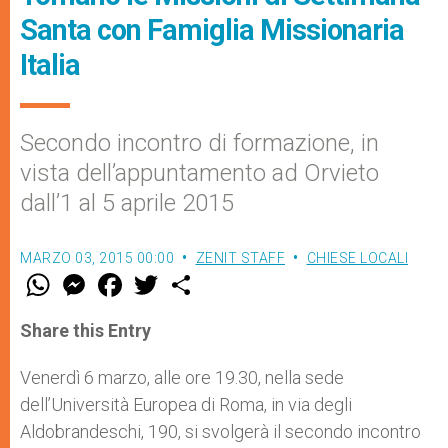
Santa con Famiglia Missionaria
Italia
Secondo incontro di formazione, in
vista dell’appuntamento ad Orvieto
dall’1 al 5 aprile 2015
MARZO 03, 2015 00:00
ZENIT STAFF
CHIESE LOCALI
W
M
F
T
S
h
e
a
w
h
a
s
c
i
a
t
s
e
t
r
Share this Entry
s
e
b
t
e
A
n
o
e
p
g
o
r
Venerdì 6 marzo, alle ore 19.30, nella sede
p
e
k
dell’Università Europea di Roma, in via degli
r
Aldobrandeschi, 190, si svolgerà il secondo incontro