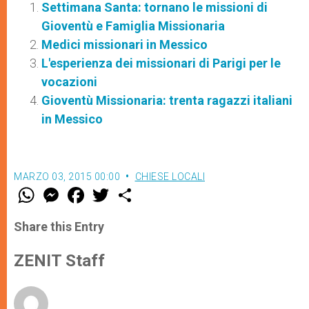
Settimana Santa: tornano le missioni di
Gioventù e Famiglia Missionaria
Medici missionari in Messico
L'esperienza dei missionari di Parigi per le
vocazioni
Gioventù Missionaria: trenta ragazzi italiani
in Messico
MARZO 03, 2015 00:00
CHIESE LOCALI
W
M
F
T
S
h
e
a
w
h
a
s
c
i
a
t
s
e
t
r
Share this Entry
s
e
b
t
e
A
n
o
e
p
g
o
r
ZENIT Staff
p
e
k
r