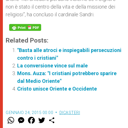
non è stato il centro della vita e della missione dei
religiosi”, ha concluso il cardinale Sandri.
Related Posts:
"Basta alle atroci e inspiegabili persecuzioni
contro i cristiani"
La conversione vince sul male
Mons. Auza: "I cristiani potrebbero sparire
dal Medio Oriente"
Cristo unisce Oriente e Occidente
GENNAIO 24, 2015 00:00
DICASTERI
W
M
F
T
S
h
e
a
w
h
a
s
c
i
a