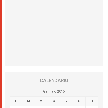
CALENDARIO
Gennaio 2015
L
M
M
G
V
S
D