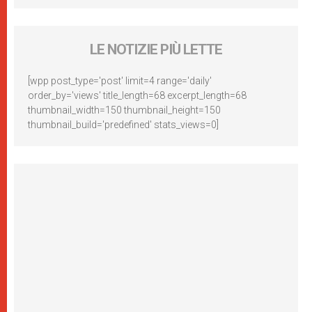
LE NOTIZIE PIÙ LETTE
[wpp post_type='post' limit=4 range='daily'
order_by='views' title_length=68 excerpt_length=68
thumbnail_width=150 thumbnail_height=150
thumbnail_build='predefined' stats_views=0]