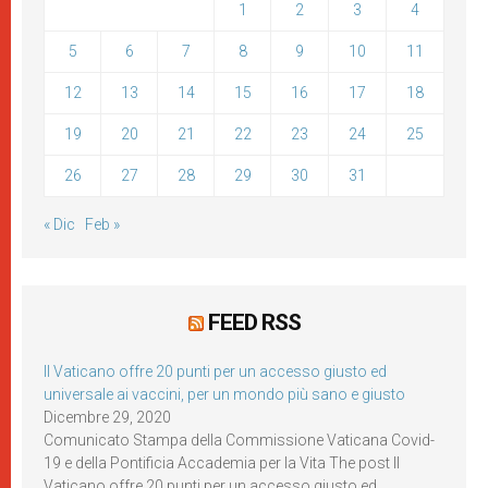
1
2
3
4
5
6
7
8
9
10
11
12
13
14
15
16
17
18
19
20
21
22
23
24
25
26
27
28
29
30
31
« Dic
Feb »
FEED RSS
Il Vaticano offre 20 punti per un accesso giusto ed
universale ai vaccini, per un mondo più sano e giusto
Dicembre 29, 2020
Comunicato Stampa della Commissione Vaticana Covid-
19 e della Pontificia Accademia per la Vita The post Il
Vaticano offre 20 punti per un accesso giusto ed