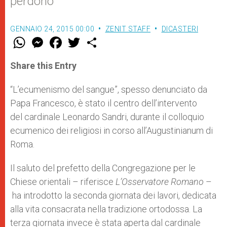
perdono”
GENNAIO 24, 2015 00:00
ZENIT STAFF
DICASTERI
W
M
F
T
S
h
e
a
w
h
a
s
c
i
a
t
s
e
t
r
Share this Entry
s
e
b
t
e
A
n
o
e
p
g
o
r
“L’ecumenismo del sangue”, spesso denunciato da
p
e
k
Papa Francesco, è stato il centro dell’intervento
r
del cardinale Leonardo Sandri, durante il colloquio
ecumenico dei religiosi in corso all’Augustinianum di
Roma.
Il saluto del prefetto della Congregazione per le
Chiese orientali – riferisce
L’Osservatore Romano
–
ha introdotto la seconda giornata dei lavori, dedicata
alla vita consacrata nella tradizione ortodossa. La
terza giornata invece è stata aperta dal cardinale