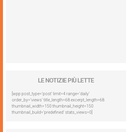
LE NOTIZIE PIÙ LETTE
[wpp post_type='post' limit=4 range='daily'
order_by='views' title_length=68 excerpt_length=68
thumbnail_width=150 thumbnail_height=150
thumbnail_build='predefined' stats_views=0]