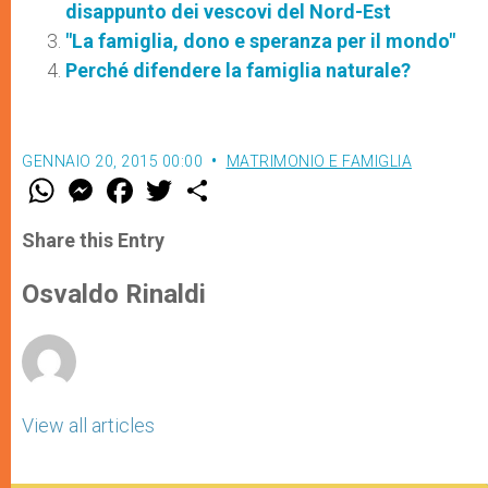
disappunto dei vescovi del Nord-Est
"La famiglia, dono e speranza per il mondo"
Perché difendere la famiglia naturale?
GENNAIO 20, 2015 00:00
MATRIMONIO E FAMIGLIA
W
M
F
T
S
h
e
a
w
h
a
s
c
i
a
t
s
e
t
r
Share this Entry
s
e
b
t
e
A
n
o
e
p
g
o
r
Osvaldo Rinaldi
p
e
k
r
View all articles