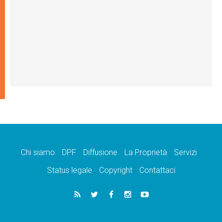
Chi siamo
DPF
Diffusione
La Proprietà
Servizi
Status legale
Copyright
Contattaci