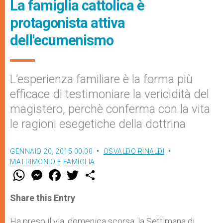
La famiglia cattolica è
protagonista attiva
dell'ecumenismo
L’esperienza familiare è la forma più
efficace di testimoniare la vericidità del
magistero, perchè conferma con la vita
le ragioni esegetiche della dottrina
GENNAIO 20, 2015 00:00
OSVALDO RINALDI
MATRIMONIO E FAMIGLIA
W
M
F
T
S
h
e
a
w
h
a
s
c
i
a
t
s
e
t
r
Share this Entry
s
e
b
t
e
A
n
o
e
p
g
o
r
Ha preso il via, domenica scorsa, la Settimana di