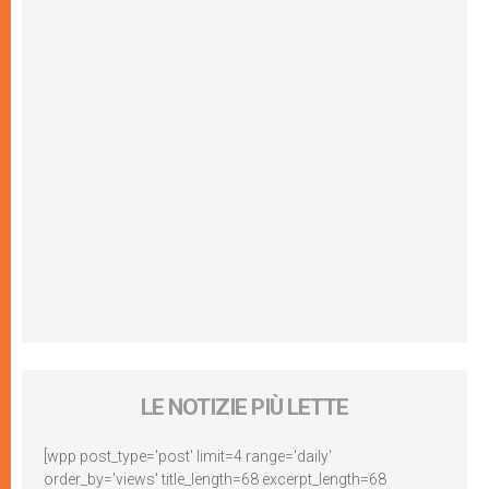
LE NOTIZIE PIÙ LETTE
[wpp post_type='post' limit=4 range='daily'
order_by='views' title_length=68 excerpt_length=68