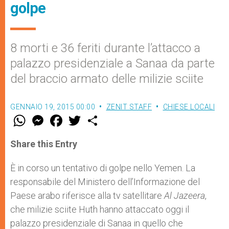
golpe
8 morti e 36 feriti durante l’attacco a
palazzo presidenziale a Sanaa da parte
del braccio armato delle milizie sciite
GENNAIO 19, 2015 00:00
ZENIT STAFF
CHIESE LOCALI
W
M
F
T
S
h
e
a
w
h
a
s
c
i
a
t
s
e
t
r
Share this Entry
s
e
b
t
e
A
n
o
e
p
g
o
r
È in corso un tentativo di golpe nello Yemen. La
p
e
k
responsabile del Ministero dell’Informazione del
r
Paese arabo riferisce alla tv satellitare
Al Jazeera
,
che milizie sciite Huth hanno attaccato oggi il
palazzo presidenziale di Sanaa in quello che