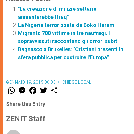
"La creazione di milizie settarie
annienterebbe l'Iraq"
La Nigeria terrorizzata da Boko Haram
Migranti: 700 vittime in tre naufragi. I
sopravvissuti raccontano gli orrori subiti
Bagnasco a Bruxelles: "Cristiani presenti in
sfera pubblica per costruire l'Europa”
GENNAIO 19, 2015 00:00
CHIESE LOCALI
W
M
F
T
S
h
e
a
w
h
a
s
c
i
a
t
s
e
t
r
Share this Entry
s
e
b
t
e
A
n
o
e
p
g
o
r
ZENIT Staff
p
e
k
r