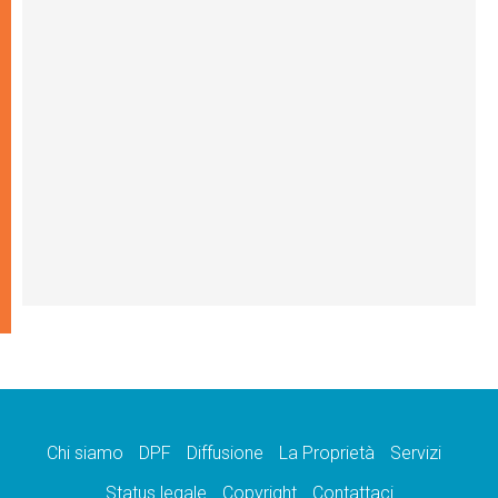
Chi siamo
DPF
Diffusione
La Proprietà
Servizi
Status legale
Copyright
Contattaci