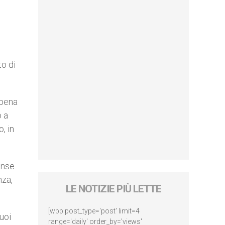
to di
 pena
o a
, in
ense
nza,
LE NOTIZIE PIÙ LETTE
[wpp post_type='post' limit=4
uoi
range='daily' order_by='views'