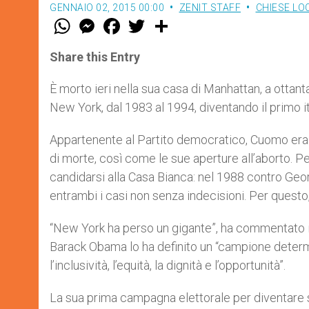
GENNAIO 02, 2015 00:00
ZENIT STAFF
CHIESE LO
W
M
F
T
S
h
e
a
w
h
a
s
c
i
a
t
s
e
t
r
Share this Entry
s
e
b
t
e
A
n
o
e
p
g
o
r
È morto ieri nella sua casa di Manhattan, a ottan
p
e
k
New York, dal 1983 al 1994, diventando il primo i
r
Appartenente al Partito democratico, Cuomo era u
di morte, così come le sue aperture all’aborto. Pe
candidarsi alla Casa Bianca: nel 1988 contro Geo
entrambi i casi non senza indecisioni. Per quest
“New York ha perso un gigante”, ha commentato il 
Barack Obama lo ha definito un “campione determina
l’inclusività, l’equità, la dignità e l’opportunità”.
La sua prima campagna elettorale per diventare s