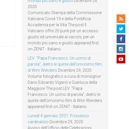
mondo più sano e giusto
Dicembre 29,
2020
Comunicato Stampa della Commissione
Vaticana Covid-19 e della Pontificia
Accademia per la Vita The post Il
Vaticano offre 20 punti per un accesso
giusto ed universale ai vaccini, per un
mondo più sano e giusto appeared first
on ZENIT - Italiano.
LEV: “Papa Francesco. Un uomo di
parola”, dietro le quinte dell’omonimo film
di Wim Wenders
Dicembre 29, 2020
Volume fotografico a cura di monsignor
Dario Edoardo Viganò e Gianluca della
Maggiore The post LEV: “Papa
Francesco. Un uomo di parola”, dietro le
quinte dell’omonimo film di Wim Wenders
appeared first on ZENIT - Italiano.
Lunedì 4 gennaio 2021: Possesso
cardinalizio
Dicembre 29, 2020
Avviso dell’Ufficio delle Celebrazioni