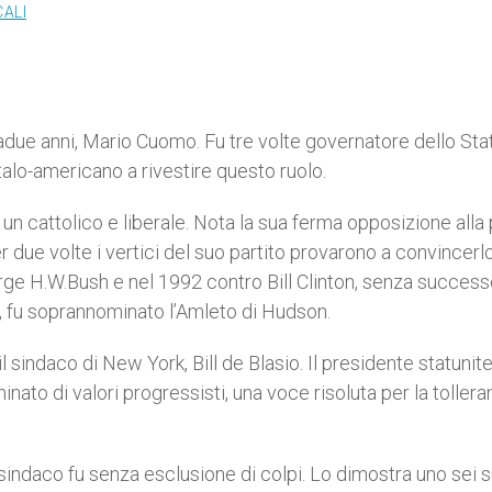
CALI
tadue anni, Mario Cuomo. Fu tre volte governatore dello Sta
talo-americano a rivestire questo ruolo.
n cattolico e liberale. Nota la sua ferma opposizione alla
r due volte i vertici del suo partito provarono a convincerl
rge H.W.Bush e nel 1992 contro Bill Clinton, senza successo
o, fu soprannominato l’Amleto di Hudson.
sindaco di New York, Bill de Blasio. Il presidente statunit
to di valori progressisti, una voce risoluta per la tollera
indaco fu senza esclusione di colpi. Lo dimostra uno sei s