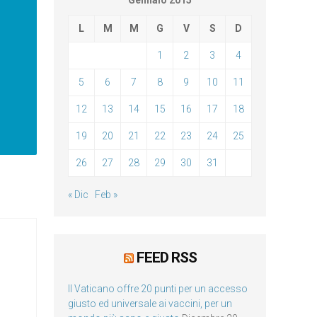
Gennaio 2015
L
M
M
G
V
S
D
1
2
3
4
5
6
7
8
9
10
11
12
13
14
15
16
17
18
19
20
21
22
23
24
25
26
27
28
29
30
31
« Dic
Feb »
FEED RSS
Il Vaticano offre 20 punti per un accesso
giusto ed universale ai vaccini, per un