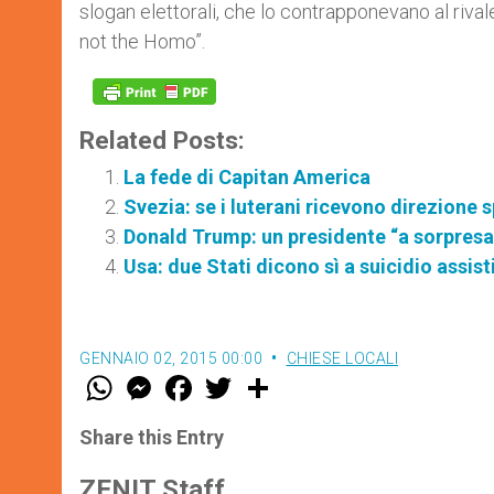
slogan elettorali, che lo contrapponevano al riva
not the Homo”.
Related Posts:
La fede di Capitan America
Svezia: se i luterani ricevono direzione s
Donald Trump: un presidente “a sorpresa
Usa: due Stati dicono sì a suicidio assis
GENNAIO 02, 2015 00:00
CHIESE LOCALI
W
M
F
T
S
h
e
a
w
h
a
s
c
i
a
t
s
e
t
r
Share this Entry
s
e
b
t
e
A
n
o
e
p
g
o
r
ZENIT Staff