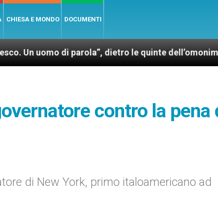
A
CHIESA E MONDO
DOCUMENTI
mo di parola”, dietro le quinte dell’omonimo film di
vernatore contro la pena 
atore di New York, primo italoamericano ad