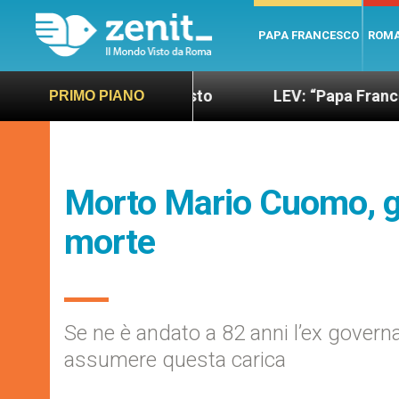
PAPA FRANCESCO
ROM
o più sano e giusto
LEV: “Papa Francesco. Un uo
PRIMO PIANO
Morto Mario Cuomo, go
morte
Se ne è andato a 82 anni l’ex govern
assumere questa carica