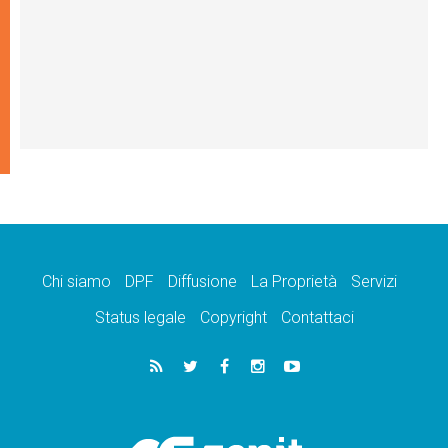
Chi siamo
DPF
Diffusione
La Proprietà
Servizi
Status legale
Copyright
Contattaci