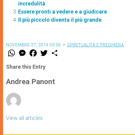
incredulità
Essere pronti a vedere e a giudicare
Il più piccolo diventa il più grande
NOVEMBRE 27, 2014 00:00
SPIRITUALITÀ E PREGHIERA
W
M
F
T
S
h
e
a
w
h
a
s
c
i
a
t
s
e
t
r
Share this Entry
s
e
b
t
e
A
n
o
e
p
g
o
r
Andrea Panont
p
e
k
r
View all articles