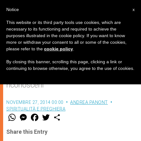
IT
Notice
x
This website or its third party tools use cookies, which are
necessary to its functioning and required to achieve the
purposes illustrated in the cookie policy. If you want to know
Scaldabanchi
more or withdraw your consent to all or some of the cookies,
please refer to the
cookie policy
.
By closing this banner, scrolling this page, clicking a link or
La grazia grande non è tanto di perdere
continuing to browse otherwise, you agree to the use of cookies.
i difetti, ma avere la luce per vederli e
riconoscerli
NOVEMBRE 27, 2014 00:00
ANDREA PANONT
SPIRITUALITÀ E PREGHIERA
W
M
F
T
S
h
e
a
w
h
a
s
c
i
a
t
s
e
t
r
Share this Entry
s
e
b
t
e
A
n
o
e