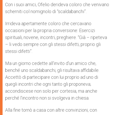
p
g
o
r
Con i suoi amici, Ofelio derideva coloro che venivano
p
e
k
scherniti col nomignolo di “scaldabanchi”.
r
Irrideva apertamente coloro che cercavano
occasioni per la propria conversione: Esercizi
spirituali, novene, incontri, preghiere. “Già – ripeteva
– li vedo sempre con gli stessi difetti, proprio gli
stessi difetti”.
Ma un giorno cedette all’invito d’un amico che,
benché uno scaldabanchi, gli risultava affidabile.
Accettò di partecipare con lui proprio ad uno di
quegli incontri che ogni tanto gli proponeva;
accondiscese non solo per cortesia, ma anche
perché l’incontro non si svolgeva in chiesa.
Alla fine tornò a casa con altre convinzioni, con