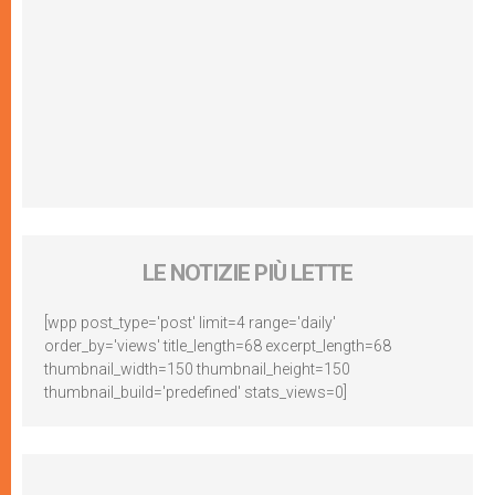
LE NOTIZIE PIÙ LETTE
[wpp post_type='post' limit=4 range='daily'
order_by='views' title_length=68 excerpt_length=68
thumbnail_width=150 thumbnail_height=150
thumbnail_build='predefined' stats_views=0]