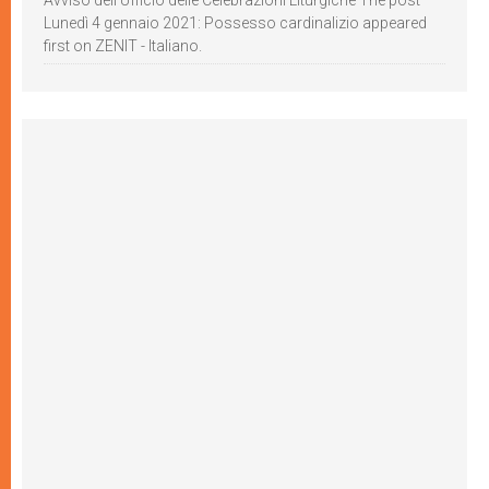
Avviso dell’Ufficio delle Celebrazioni Liturgiche The post
Lunedì 4 gennaio 2021: Possesso cardinalizio appeared
first on ZENIT - Italiano.