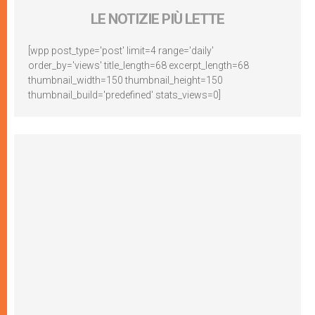
LE NOTIZIE PIÙ LETTE
[wpp post_type='post' limit=4 range='daily'
order_by='views' title_length=68 excerpt_length=68
thumbnail_width=150 thumbnail_height=150
thumbnail_build='predefined' stats_views=0]