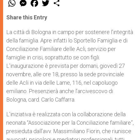
W
M
F
T
S
h
e
a
w
h
a
s
c
i
a
t
s
e
t
r
Share this Entry
s
e
b
t
e
A
n
o
e
p
g
o
r
La città di Bologna in campo per sostenere l’integrità
p
e
k
della famiglia. Apre infatti lo Sportello Famiglia e di
r
Conciliazione Familiare delle Acli, servizio per
famiglie in crisi, soprattutto se con figli.
L’inaugurazione è prevista per domani, giovedì 27
novembre, alle ore 18, presso la sede provinciale
delle Acli in via delle Lame, 116, nel capoluogo
emiliano. Presenzierà anche l’arcivescovo di
Bologna, card. Carlo Caffarra.
L’iniziativa è realizzata con la collaborazione della
neonata “Associazione per la Conciliazione familiare”,
presieduta dall’avv. Massimiliano Fiorin, che riunisce
avvocati, psicologi e mediatori professionali, tutti