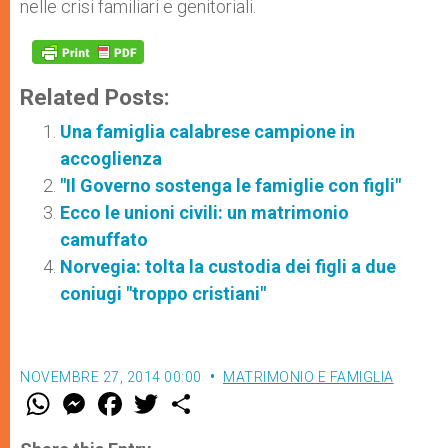
nelle crisi familiari e genitoriali.
Related Posts:
Una famiglia calabrese campione in
accoglienza
"Il Governo sostenga le famiglie con figli"
Ecco le unioni civili: un matrimonio
camuffato
Norvegia: tolta la custodia dei figli a due
coniugi "troppo cristiani"
NOVEMBRE 27, 2014 00:00
MATRIMONIO E FAMIGLIA
W
M
F
T
S
h
e
a
w
h
a
s
c
i
a
t
s
e
t
r