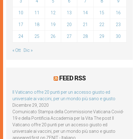
3
4
5
6
7
8
9
10
11
12
13
14
15
16
17
18
19
20
21
22
23
24
25
26
27
28
29
30
« Ott
Dic »
FEED RSS
Il Vaticano offre 20 punti per un accesso giusto ed
universale ai vaccini, per un mondo più sano e giusto
Dicembre 29, 2020
Comunicato Stampa della Commissione Vaticana Covid-
19 e della Pontificia Accademia per la Vita The post Il
Vaticano offre 20 punti per un accesso giusto ed
universale ai vaccini, per un mondo più sano e giusto
appeared first on ZENIT - Italiano.