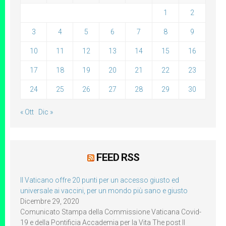
1
2
3
4
5
6
7
8
9
10
11
12
13
14
15
16
17
18
19
20
21
22
23
24
25
26
27
28
29
30
« Ott
Dic »
FEED RSS
Il Vaticano offre 20 punti per un accesso giusto ed
universale ai vaccini, per un mondo più sano e giusto
Dicembre 29, 2020
Comunicato Stampa della Commissione Vaticana Covid-
19 e della Pontificia Accademia per la Vita The post Il