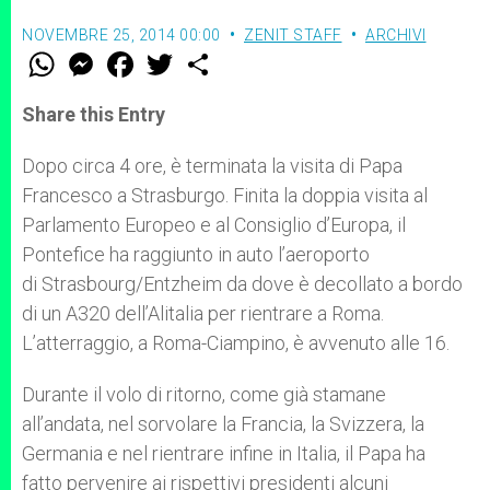
NOVEMBRE 25, 2014 00:00
ZENIT STAFF
ARCHIVI
W
M
F
T
S
h
e
a
w
h
a
s
c
i
a
t
s
e
t
r
Share this Entry
s
e
b
t
e
A
n
o
e
p
g
o
r
Dopo circa 4 ore, è terminata la visita di Papa
p
e
k
Francesco a Strasburgo. Finita la doppia visita al
r
Parlamento Europeo e al Consiglio d’Europa, il
Pontefice ha raggiunto in auto l’aeroporto
di Strasbourg/Entzheim da dove è decollato a bordo
di un A320 dell’Alitalia per rientrare a Roma.
L’atterraggio, a Roma-Ciampino, è avvenuto alle 16.
Durante il volo di ritorno, come già stamane
all’andata, nel sorvolare la Francia, la Svizzera, la
Germania e nel rientrare infine in Italia, il Papa ha
fatto pervenire ai rispettivi presidenti alcuni