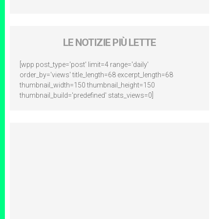
LE NOTIZIE PIÙ LETTE
[wpp post_type='post' limit=4 range='daily'
order_by='views' title_length=68 excerpt_length=68
thumbnail_width=150 thumbnail_height=150
thumbnail_build='predefined' stats_views=0]