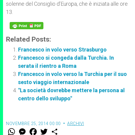
solenne del Consiglio d’Europa, che è iniziata alle ore
13.
Related Posts:
Francesco in volo verso Strasburgo
Francesco si congeda dalla Turchia. In
serata il rientro a Roma
Francesco in volo verso la Turchia per il suo
sesto viaggio internazionale
"La società dovrebbe mettere la persona al
centro dello sviluppo"
NOVEMBRE 25, 2014 00:00
ARCHIVI
W
M
F
T
S
h
e
a
w
h