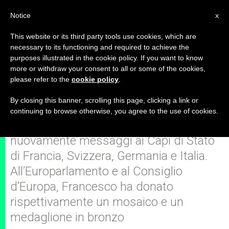
IT
Notice
x
This website or its third party tools use cookies, which are
necessary to its functioning and required to achieve the
purposes illustrated in the cookie policy. If you want to know
Il Papa è ritornato a Roma da
more or withdraw your consent to all or some of the cookies,
please refer to the
cookie policy
.
Strasburgo
By closing this banner, scrolling this page, clicking a link or
continuing to browse otherwise, you agree to the use of cookies.
Durante il volo il Pontefice ha inviato
nuovamente messaggi ai Capi di Stato
di Francia, Svizzera, Germania e Italia.
All’Europarlamento e al Consiglio
d’Europa, Francesco ha donato
rispettivamente un mosaico e un
medaglione in bronzo