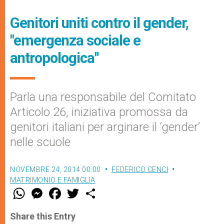
Genitori uniti contro il gender,
"emergenza sociale e
antropologica"
Parla una responsabile del Comitato
Articolo 26, iniziativa promossa da
genitori italiani per arginare il ‘gender’
nelle scuole
NOVEMBRE 24, 2014 00:00
FEDERICO CENCI
MATRIMONIO E FAMIGLIA
W
M
F
T
S
h
e
a
w
h
a
s
c
i
a
t
s
e
t
r
Share this Entry
s
e
b
t
e