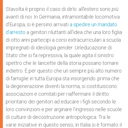
A
n
o
e
p
g
o
r
Stavolta è proprio il caso di dirlo: all’estero sono
più
p
e
k
avanti
di noi. In Germania, intramontabile locomotiva
r
d’Europa, si è persino arrivati
a spedire un mandato
d’arresto
a genitori riluttanti all’idea che una loro figlia
di otto anni partecipi a corsi extracurriculari a scuola
impregnati di ideologia
gender
. Un’educazione di
Stato che si fa repressiva, la quale agita il sinistro
spettro che le lancette della storia possano tornare
indietro. È per questo che un sempre più alto numero
di famiglie in tutta Europa sta insorgendo: prima che
la degenerazione diventi la norma, si costituiscono
associazioni e comitati per riaffermare il diritto
prioritario dei genitori ad educare i figli secondo le
loro convinzioni e per arginare l’ingresso nelle scuole
di culture di decostruzione antropologica. Tra le
varie iniziative in questo senso, in Italia si è formato il