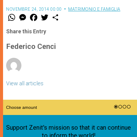
NOVEMBRE 24, 2014 00:00
MATRIMONIO E FAMIGLIA
W
M
F
T
S
h
e
a
w
h
a
s
c
i
a
t
s
e
t
r
Share this Entry
s
e
b
t
e
A
n
o
e
p
g
o
r
Federico Cenci
p
e
k
r
View all articles