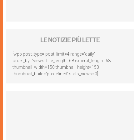
LE NOTIZIE PIÙ LETTE
[wpp post_type='post' limit=4 range='daily'
order_by='views' title_length=68 excerpt_length=68
thumbnail_width=150 thumbnail_height=150
thumbnail_build='predefined' stats_views=0]