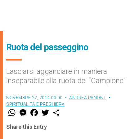
Ruota del passeggino
Lasciarsi agganciare in maniera
inseparabile alla ruota del “Campione”
NOVEMBRE 22, 2014 00:00
ANDREA PANONT
SPIRITUALITÀ E PREGHIERA
W
M
F
T
S
h
e
a
w
h
a
s
c
i
a
t
s
e
t
r
Share this Entry
s
e
b
t
e
A
n
o
e