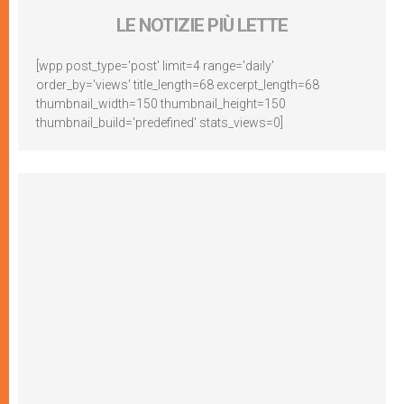
LE NOTIZIE PIÙ LETTE
[wpp post_type='post' limit=4 range='daily'
order_by='views' title_length=68 excerpt_length=68
thumbnail_width=150 thumbnail_height=150
thumbnail_build='predefined' stats_views=0]