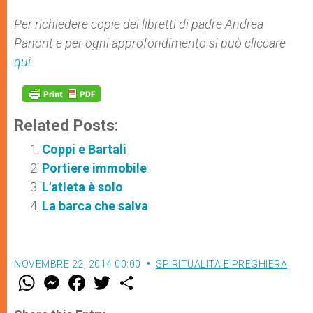
Per richiedere copie dei libretti di padre Andrea
Panont e per ogni approfondimento si può cliccare
qui
.
Related Posts:
Coppi e Bartali
Portiere immobile
L'atleta è solo
La barca che salva
NOVEMBRE 22, 2014 00:00
SPIRITUALITÀ E PREGHIERA
W
M
F
T
S
h
e
a
w
h
a
s
c
i
a
t
s
e
t
r