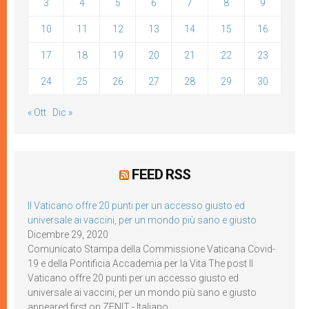
3
4
5
6
7
8
9
10
11
12
13
14
15
16
17
18
19
20
21
22
23
24
25
26
27
28
29
30
« Ott
Dic »
FEED RSS
Il Vaticano offre 20 punti per un accesso giusto ed
universale ai vaccini, per un mondo più sano e giusto
Dicembre 29, 2020
Comunicato Stampa della Commissione Vaticana Covid-
19 e della Pontificia Accademia per la Vita The post Il
Vaticano offre 20 punti per un accesso giusto ed
universale ai vaccini, per un mondo più sano e giusto
appeared first on ZENIT - Italiano.