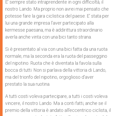
p
g
o
r
E’ sempre stato intraprendente in ogni difficoltà, il
p
e
k
nostro Lando. Ma proprio non avrei mai pensato che
r
potesse fare la gara ciclistica del paese. E’ stata per
lui una grande impresa l’aver partecipato alla
kermesse paesana, ma è addirittura straordinario
averla anche vinta con una bici tanto strana.
Si è presentato al via con una bici fatta da una ruota
normale, ma la seconda era la ruota del passeggino
del nipotino. Ruota che è diventata la favola sulla
bocca di tutti. Non si parlava della vittoria di Lando,
ma del trionfo del nipotino, orgoglioso d’aver
prestato la sua ruotina.
A tutti costi voleva partecipare, a tutti i costi voleva
vincere, il nostro Lando. Ma a conti fatti, anche se il
premio della vittoria è andato all’eccentrico ciclista, il