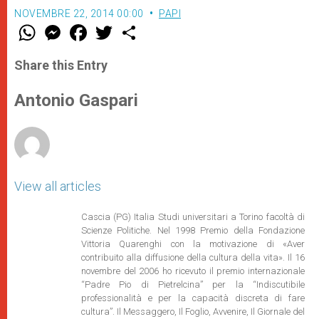
NOVEMBRE 22, 2014 00:00
PAPI
W
M
F
T
S
h
e
a
w
h
a
s
c
i
a
t
s
e
t
r
Share this Entry
s
e
b
t
e
A
n
o
e
p
g
o
r
Antonio Gaspari
p
e
k
r
View all articles
Cascia (PG) Italia Studi universitari a Torino facoltà di
Scienze Politiche. Nel 1998 Premio della Fondazione
Vittoria Quarenghi con la motivazione di «Aver
contribuito alla diffusione della cultura della vita». Il 16
novembre del 2006 ho ricevuto il premio internazionale
“Padre Pio di Pietrelcina” per la “Indiscutibile
professionalità e per la capacità discreta di fare
cultura”. Il Messaggero, Il Foglio, Avvenire, Il Giornale del