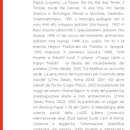
Popolo (Lugano), La Razon, Rai tre, Rai due, Tempi, Il
Timone, Inside the Vatican, Si alla Vita, XXI Secolo
Scienza e Tecnologia, Mondo e Missione, Sacerdos,
Greenwatchnews. 1991 «L'imbroglio ecologico- non ci
sono limiti allo sviluppo» (edizioni Vita Nuova) . 1992 «Il
Buco d'ozono catastrofe o speculazione?» (edizioni Vita
Nuova). 1993 «Il lato oscuro del movimento animalista»
(edizioni Vita Nuova). 1998 «Los Judios, Pio XII Y la
leyenda Negra» Pubblicato da Planeta in Spagna.
1999 «Nascosti in convento» (Ancora 1999). 1999
insieme a Roberto Irsuti il volume: «Troppo caldo o
troppo freddo? - la favola del riscaldamento del
pianeta» (21mo Secolo). 2000 “Da Malthus al razzismo
verde. La vera storia del movimento per il controllo delle
nascite” (21mo Secolo, Roma 2000). 2001 «Gli ebrei
salvati da Pio XII» (Logos Press). 2002 ho pubblicato tre
saggi nei volumi «Global Report- lo stato del pianeta tra
preoccupazione etiche e miti ambientalisti» (21mo
Secolo, Roma 2002). 2002 ho pubblicato un saggio nel
nel Working Paper n.78 del Centro di Metodologia delle
scienze sociali della LUISS (Libera Università
Internazionale degli Studi Sociali Guido Carli di Roma)
«Scienza e leggenda, l’informazione scientifica
snobbata dai media». 2003 insieme a VittorFranco