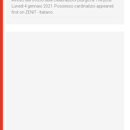
Avviso dell’Ufficio delle Celebrazioni Liturgiche The post
Lunedì 4 gennaio 2021: Possesso cardinalizio appeared
first on ZENIT - Italiano.