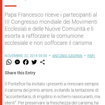
Papa Francesco riceve i partecipanti al
III Congresso mondiale dei Movimenti
Ecclesiali e delle Nuove Comunità e li
esorta a rafforzare la comunione
ecclesiale e non soffocare il carisma
NOVEMBRE 22, 2014 00:00
ANTONIO GASPARI
PAPI
W
M
F
T
S
h
e
a
w
h
a
s
c
i
a
t
s
e
t
r
Share this Entry
s
e
b
t
e
A
n
o
e
p
g
o
r
Il Pontefice ha invitato i presenti a rinnovare sempre
p
e
k
il carisma del primo amore, evitando la tentazione di
r
“accontentarsi, di irrigidirsi in schemi rassicuranti, ma
sterili”. Per preservare la freschezza del carisma, ha