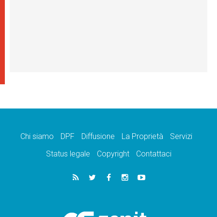
Chi siamo
DPF
Diffusione
La Proprietà
Servizi
Status legale
Copyright
Contattaci