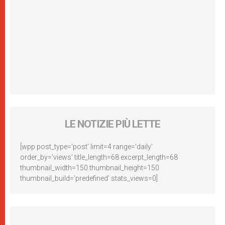
LE NOTIZIE PIÙ LETTE
[wpp post_type='post' limit=4 range='daily'
order_by='views' title_length=68 excerpt_length=68
thumbnail_width=150 thumbnail_height=150
thumbnail_build='predefined' stats_views=0]