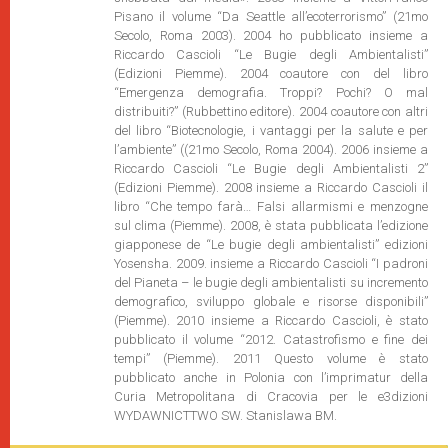
Pisano il volume “Da Seattle all’ecoterrorismo” (21mo
Secolo, Roma 2003). 2004 ho pubblicato insieme a
Riccardo Cascioli “Le Bugie degli Ambientalisti”
(Edizioni Piemme). 2004 coautore con del libro
“Emergenza demografia. Troppi? Pochi? O mal
distribuiti?” (Rubbettino editore). 2004 coautore con altri
del libro “Biotecnologie, i vantaggi per la salute e per
l’ambiente” ((21mo Secolo, Roma 2004). 2006 insieme a
Riccardo Cascioli “Le Bugie degli Ambientalisti 2”
(Edizioni Piemme). 2008 insieme a Riccardo Cascioli il
libro “Che tempo farà… Falsi allarmismi e menzogne
sul clima (Piemme). 2008, è stata pubblicata l’edizione
giapponese de “Le bugie degli ambientalisti” edizioni
Yosensha. 2009. insieme a Riccardo Cascioli “I padroni
del Pianeta – le bugie degli ambientalisti su incremento
demografico, sviluppo globale e risorse disponibili”
(Piemme). 2010 insieme a Riccardo Cascioli, è stato
pubblicato il volume “2012. Catastrofismo e fine dei
tempi” (Piemme). 2011 Questo volume è stato
pubblicato anche in Polonia con l’imprimatur della
Curia Metropolitana di Cracovia per le e3dizioni
WYDAWNICTTWO SW. Stanislawa BM.