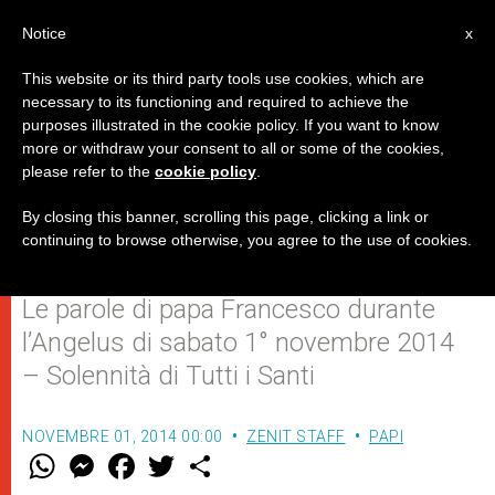
IT
Notice
x
This website or its third party tools use cookies, which are
necessary to its functioning and required to achieve the
purposes illustrated in the cookie policy. If you want to know
"E' bello avere tanti fratelli nella
more or withdraw your consent to all or some of the cookies,
please refer to the
cookie policy
.
fede che camminano al nostro
fianco"
By closing this banner, scrolling this page, clicking a link or
continuing to browse otherwise, you agree to the use of cookies.
Le parole di papa Francesco durante
l’Angelus di sabato 1° novembre 2014
– Solennità di Tutti i Santi
NOVEMBRE 01, 2014 00:00
ZENIT STAFF
PAPI
W
M
F
T
S
h
e
a
w
h
a
s
c
i
a