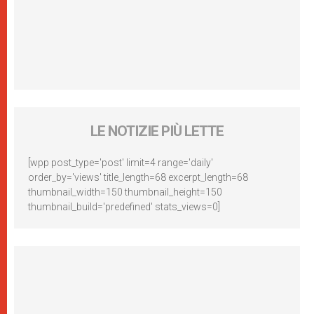
LE NOTIZIE PIÙ LETTE
[wpp post_type='post' limit=4 range='daily'
order_by='views' title_length=68 excerpt_length=68
thumbnail_width=150 thumbnail_height=150
thumbnail_build='predefined' stats_views=0]