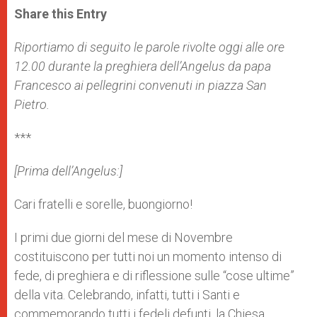
t
s
e
t
r
Share this Entry
s
e
b
t
e
A
n
o
e
p
g
o
r
Riportiamo di seguito le parole rivolte oggi alle ore
p
e
k
12.00 durante la preghiera dell’Angelus da papa
r
Francesco ai pellegrini convenuti in piazza San
Pietro.
***
[Prima dell’Angelus:]
Cari fratelli e sorelle, buongiorno!
I primi due giorni del mese di Novembre
costituiscono per tutti noi un momento intenso di
fede, di preghiera e di riflessione sulle “cose ultime”
della vita. Celebrando, infatti, tutti i Santi e
commemorando tutti i fedeli defunti, la Chiesa