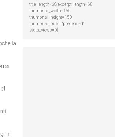
title_length=68 excerpt_length=68
thumbnail_width=150
thumbnail_height=150
thumbnail_build='predefined'
stats_views=0]
nche la
i si
del
nti
grini