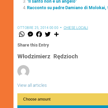
"Il santo non è un angelo"
Racconto su padre Damiano di Molokai, 
OTTOBRE 25, 2014 00:00
CHIESE LOCALI
W
M
F
T
S
h
e
a
w
h
a
s
c
i
a
t
s
e
t
r
Share this Entry
s
e
b
t
e
A
n
o
e
p
g
o
r
Włodzimierz Rędzioch
p
e
k
r
View all articles