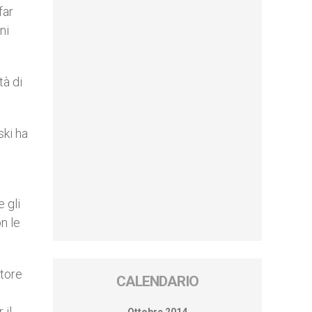
far
ni
tà di
ski ha
a
 gli
n le
ttore
CALENDARIO
 il