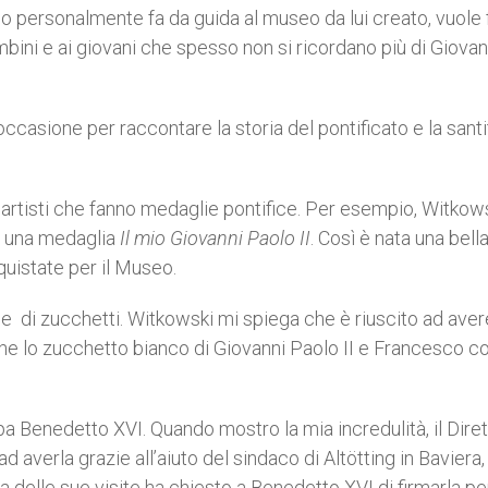
 personalmente fa da guida al museo da lui creato, vuole 
mbini e ai giovani che spesso non si ricordano più di Giovan
casione per raccontare la storia del pontificato e la santi
 artisti che fanno medaglie pontifice. Per esempio, Witkow
e una medaglia
Il mio Giovanni Paolo II
. Così è nata una bell
uistate per il Museo.
ne di zucchetti. Witkowski mi spiega che è riuscito ad avere
nche lo zucchetto bianco di Giovanni Paolo II e Francesco co
pa Benedetto XVI. Quando mostro la mia incredulità, il Dire
d averla grazie all’aiuto del sindaco di Altötting in Baviera,
delle sue visite ha chiesto a Benedetto XVI di firmarla per