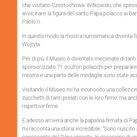
che visitano Czestochowa. Witkowski, che spesso
avvicinare la figura del santo Papa polacco ai ba
Paolo II.
In questo modo la mostra numismatica diventa l’oc
Wojtyla.
Per di più il Museo è diventato mecenate di tanti
sponsorizzato 71 scultori polacchi per preparar
mostra e una parte delle medaglie sono state acq
Visitando il Museo mi ha incuriosito una collezio
zucchetti di tanti prelati con le loro firme, ma a
rispettive firme.
E adesso arriverà anche la papalina firmata di Pa
mi racconta una storia incredibile: “Sono riuscito a
conoscente del Papa emerito. In occasione di una 