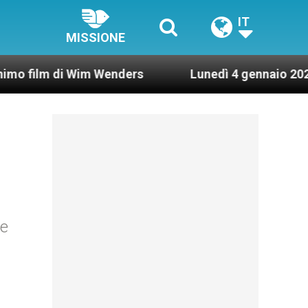
IT
MISSIONE
i Wim Wenders
Lunedì 4 gennaio 2021: Possesso 
 e