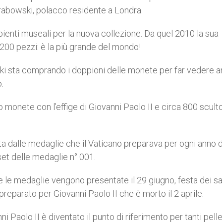
abowski, polacco residente a Londra.
enti museali per la nuova collezione. Da quel 2010 la sua
9200 pezzi: è la più grande del mondo!
ki sta comprando i doppioni delle monete per far vedere a
o.
onete con l’effige di Giovanni Paolo II e circa 800 scultor
sta dalle medaglie che il Vaticano preparava per ogni anno 
set delle medaglie n° 001.
me le medaglie vengono presentate il 29 giugno, festa dei sa
preparato per Giovanni Paolo II che è morto il 2 aprile.
 Paolo II è diventato il punto di riferimento per tanti pelle