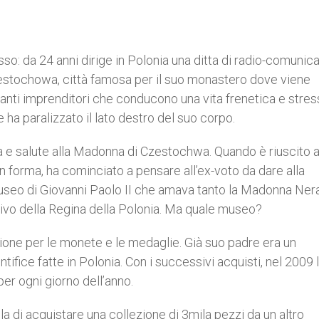
o: da 24 anni dirige in Polonia una ditta di radio-comunica
zestochowa, città famosa per il suo monastero dove viene
nti imprenditori che conducono una vita frenetica e stres
ha paralizzato il lato destro del suo corpo.
ta e salute alla Madonna di Czestochwa. Quando è riuscito 
n forma, ha cominciato a pensare all’ex-voto da dare alla
museo di Giovanni Paolo II che amava tanto la Madonna Ner
tivo della Regina della Polonia. Ma quale museo?
sione per le monete e le medaglie. Già suo padre era un
tifice fatte in Polonia. Con i successivi acquisti, nel 2009 
r ogni giorno dell’anno.
lla di acquistare una collezione di 3mila pezzi da un altro