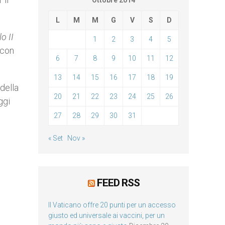
Ottobre 2014
L
M
M
G
V
S
D
o II
1
2
3
4
5
 con
6
7
8
9
10
11
12
13
14
15
16
17
18
19
della
20
21
22
23
24
25
26
ggi
27
28
29
30
31
« Set
Nov »
FEED RSS
Il Vaticano offre 20 punti per un accesso
giusto ed universale ai vaccini, per un