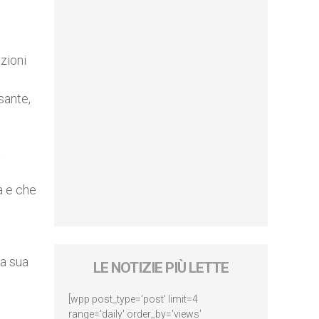
zioni
sante,
a
a e che
la sua
LE NOTIZIE PIÙ LETTE
[wpp post_type='post' limit=4
range='daily' order_by='views'