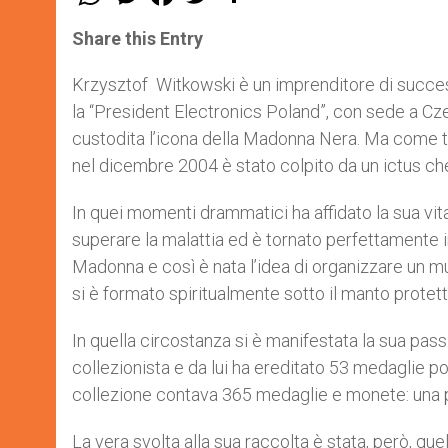
h
e
a
w
h
a
s
c
i
a
t
s
e
t
r
Share this Entry
s
e
b
t
e
A
n
o
e
p
g
o
r
Krzysztof Witkowski è un imprenditore di success
p
e
k
la “President Electronics Poland”, con sede a C
r
custodita l’icona della Madonna Nera. Ma come ta
nel dicembre 2004 è stato colpito da un ictus che 
In quei momenti drammatici ha affidato la sua vi
superare la malattia ed è tornato perfettamente i
Madonna e così è nata l’idea di organizzare un 
si è formato spiritualmente sotto il manto protet
In quella circostanza si è manifestata la sua pas
collezionista e da lui ha ereditato 53 medaglie pon
collezione contava 365 medaglie e monete: una pe
La vera svolta alla sua raccolta è stata, però, que