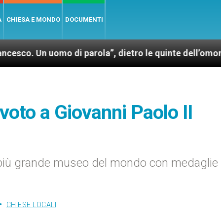
A
CHIESA E MONDO
DOCUMENTI
uomo di parola”, dietro le quinte dell’omonimo film d
oto a Giovanni Paolo II
il più grande museo del mondo con medaglie
CHIESE LOCALI