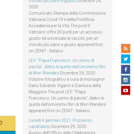
mondo più sano e giusto
Dicembre 29,
2020
Comunicato Stampa della Commissione
Vaticana Covid-19 e della Pontificia
Accademia per la Vita The post Il
Vaticano offre 20 punti per un accesso
giusto ed universale ai vaccini, per un
mondo più sano e giusto appeared first
on ZENIT - Italiano.
LEV: “Papa Francesco. Un uomo di
parola”, dietro le quinte dell’omonimo film
di Wim Wenders
Dicembre 29, 2020
Volume fotografico a cura di monsignor
Dario Edoardo Viganò e Gianluca della
Maggiore The post LEV: “Papa
Francesco. Un uomo di parola”, dietro le
quinte dell’omonimo film di Wim Wenders
appeared first on ZENIT - Italiano.
Lunedì 4 gennaio 2021: Possesso
cardinalizio
Dicembre 29, 2020
Avviso dell’Ufficio delle Celebrazioni