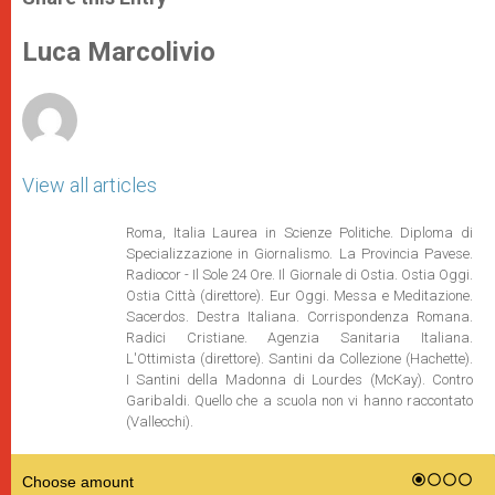
s
e
b
t
e
A
n
o
e
p
g
o
r
Luca Marcolivio
p
e
k
r
View all articles
Roma, Italia Laurea in Scienze Politiche. Diploma di
Specializzazione in Giornalismo. La Provincia Pavese.
Radiocor - Il Sole 24 Ore. Il Giornale di Ostia. Ostia Oggi.
Ostia Città (direttore). Eur Oggi. Messa e Meditazione.
Sacerdos. Destra Italiana. Corrispondenza Romana.
Radici Cristiane. Agenzia Sanitaria Italiana.
L'Ottimista (direttore). Santini da Collezione (Hachette).
I Santini della Madonna di Lourdes (McKay). Contro
Garibaldi. Quello che a scuola non vi hanno raccontato
(Vallecchi).