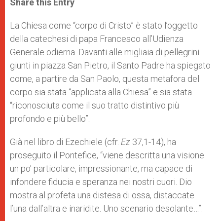
Share this Entry
s
e
b
t
e
A
n
o
e
p
g
o
r
La Chiesa come “corpo di Cristo” è stato l’oggetto
p
e
k
della catechesi di papa Francesco all’Udienza
r
Generale odierna. Davanti alle migliaia di pellegrini
giunti in piazza San Pietro, il Santo Padre ha spiegato
come, a partire da San Paolo, questa metafora del
corpo sia stata “applicata alla Chiesa” e sia stata
“riconosciuta come il suo tratto distintivo più
profondo e più bello”.
Già nel libro di Ezechiele (cfr.
Ez
37,1-14), ha
proseguito il Pontefice, “viene descritta una visione
un po’ particolare, impressionante, ma capace di
infondere fiducia e speranza nei nostri cuori. Dio
mostra al profeta una distesa di ossa, distaccate
l’una dall’altra e inaridite. Uno scenario desolante…”.