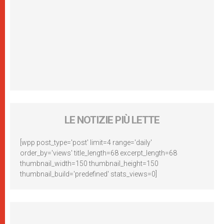
LE NOTIZIE PIÙ LETTE
[wpp post_type='post' limit=4 range='daily'
order_by='views' title_length=68 excerpt_length=68
thumbnail_width=150 thumbnail_height=150
thumbnail_build='predefined' stats_views=0]