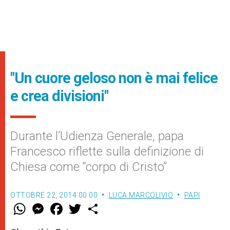
"Un cuore geloso non è mai felice
e crea divisioni"
Durante l’Udienza Generale, papa
Francesco riflette sulla definizione di
Chiesa come “corpo di Cristo”
OTTOBRE 22, 2014 00:00
LUCA MARCOLIVIO
PAPI
W
M
F
T
S
h
e
a
w
h
a
s
c
i
a
t
s
e
t
r