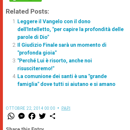
Related Posts:
Leggere il Vangelo con il dono
dell'Intelletto, "per capire la profondità delle
parole di Dio"
Il Giudizio Finale sarà un momento di
"profonda gioia"
"Perché Lui è risorto, anche noi
risusciteremo!"
La comunione dei santi è una "grande
famiglia" dove tutti si aiutano e si amano
OTTOBRE 22, 2014 00:00
PAPI
W
M
F
T
S
h
e
a
w
h
a
s
c
i
a
t
s
e
t
r
Share this Entry