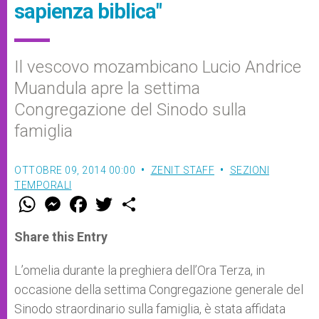
sapienza biblica"
Il vescovo mozambicano Lucio Andrice
Muandula apre la settima
Congregazione del Sinodo sulla
famiglia
OTTOBRE 09, 2014 00:00
ZENIT STAFF
SEZIONI
TEMPORALI
W
M
F
T
S
h
e
a
w
h
a
s
c
i
a
t
s
e
t
r
Share this Entry
s
e
b
t
e
A
n
o
e
p
g
o
r
L’omelia durante la preghiera dell’Ora Terza, in
p
e
k
occasione della settima Congregazione generale del
r
Sinodo straordinario sulla famiglia, è stata affidata