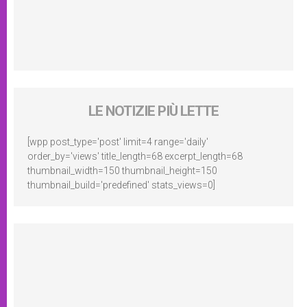
LE NOTIZIE PIÙ LETTE
[wpp post_type='post' limit=4 range='daily'
order_by='views' title_length=68 excerpt_length=68
thumbnail_width=150 thumbnail_height=150
thumbnail_build='predefined' stats_views=0]