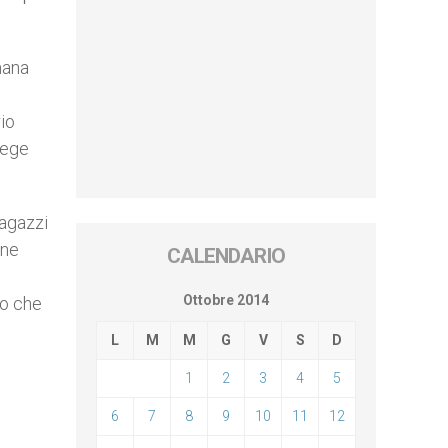
mana
rio
lege
ragazzi
ine
CALENDARIO
Ottobre 2014
to che
L
M
M
G
V
S
D
1
2
3
4
5
6
7
8
9
10
11
12