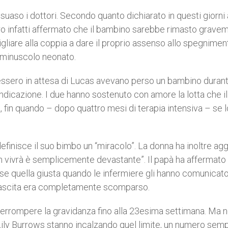
uaso i dottori. Secondo quanto dichiarato in questi giorni 
ero infatti affermato che il bambino sarebbe rimasto grave
sigliare alla coppia a dare il proprio assenso allo spegnimen
o minuscolo neonato.
ssero in attesa di Lucas avevano perso un bambino durant
ndicazione. I due hanno sostenuto con amore la lotta che il
 fin quando – dopo quattro mesi di terapia intensiva – se 
efinisce il suo bimbo un “miracolo”. La donna ha inoltre agg
non vivrà è semplicemente devastante”. Il papà ha affermato
osse quella giusta quando le infermiere gli hanno comunicat
 nascita era completamente scomparso.
errompere la gravidanza fino alla 23esima settimana. Ma n
 Lily Burrows stanno incalzando quel limite, un numero semp