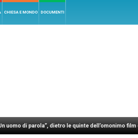
A
CHIESA E MONDO
DOCUMENTI
arola”, dietro le quinte dell’omonimo film di Wim Wen