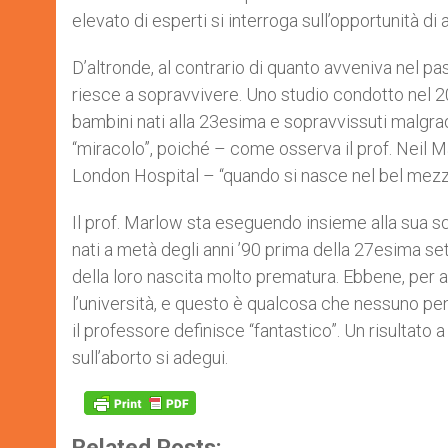
elevato di esperti si interroga sull’opportunità di 
D’altronde, al contrario di quanto avveniva nel p
riesce a sopravvivere. Uno studio condotto nel 2
bambini nati alla 23esima e sopravvissuti malgrado 
“miracolo”, poiché – come osserva il prof. Neil 
London Hospital – “quando si nasce nel bel mezzo d
Il prof. Marlow sta eseguendo insieme alla sua s
nati a metà degli anni ’90 prima della 27esima set
della loro nascita molto prematura. Ebbene, per 
l’università, e questo è qualcosa che nessuno pe
il professore definisce “fantastico”. Un risultat
sull’aborto si adegui.
Related Posts: