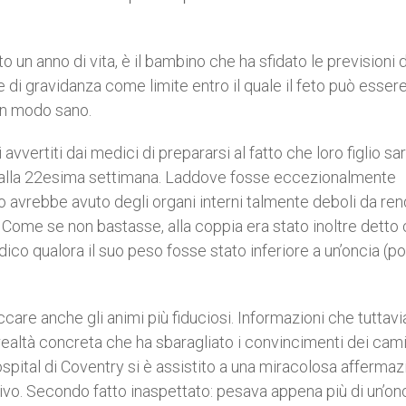
un anno di vita, è il bambino che ha sfidato le previsioni 
e di gravidanza come limite entro il quale il feto può esser
 in modo sano.
 avvertiti dai medici di prepararsi al fatto che loro figlio s
à alla 22esima settimana. Laddove fosse eccezionalmente
o avrebbe avuto degli organi interni talmente deboli da ren
. Come se non bastasse, alla coppia era stato inoltre detto c
co qualora il suo peso fosse stato inferiore a un’oncia (p
ccare anche gli animi più fiduciosi. Informazioni che tuttavi
realtà concreta che ha sbaragliato i convincimenti dei cami
Hospital di Coventry si è assistito a una miracolosa afferma
vivo. Secondo fatto inaspettato: pesava appena più di un’onc