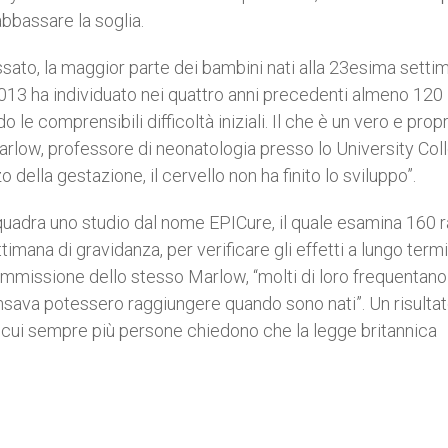
abbassare la soglia.
assato, la maggior parte dei bambini nati alla 23esima setti
013 ha individuato nei quattro anni precedenti almeno 120
le comprensibili difficoltà iniziali. Il che è un vero e prop
Marlow, professore di neonatologia presso lo University Col
ella gestazione, il cervello non ha finito lo sviluppo”.
quadra uno studio dal nome EPICure, il quale esamina 160 
timana di gravidanza, per verificare gli effetti a lungo term
ammissione dello stesso Marlow, “molti di loro frequentano
nsava potessero raggiungere quando sono nati”. Un risulta
o a cui sempre più persone chiedono che la legge britannica