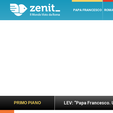
PAPA FRANCESCO
ROM
no e giusto
LEV: “Papa Francesco. Un uomo di p
PRIMO PIANO