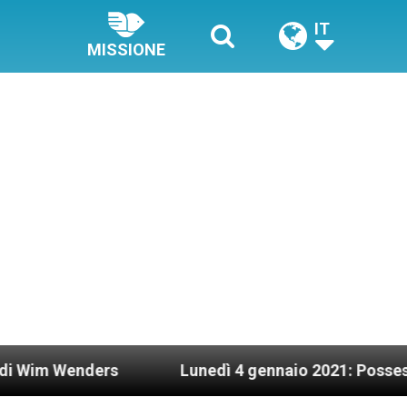
IT
MISSIONE
ders
Lunedì 4 gennaio 2021: Possesso cardinal