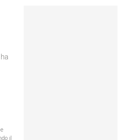
 ha
se
ndo il