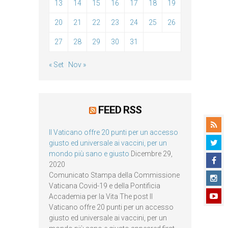
13
14
15
16
17
18
19
20
21
22
23
24
25
26
27
28
29
30
31
« Set
Nov »
FEED RSS
Il Vaticano offre 20 punti per un accesso
giusto ed universale ai vaccini, per un
mondo più sano e giusto
Dicembre 29,
2020
Comunicato Stampa della Commissione
Vaticana Covid-19 e della Pontificia
Accademia per la Vita The post Il
Vaticano offre 20 punti per un accesso
giusto ed universale ai vaccini, per un