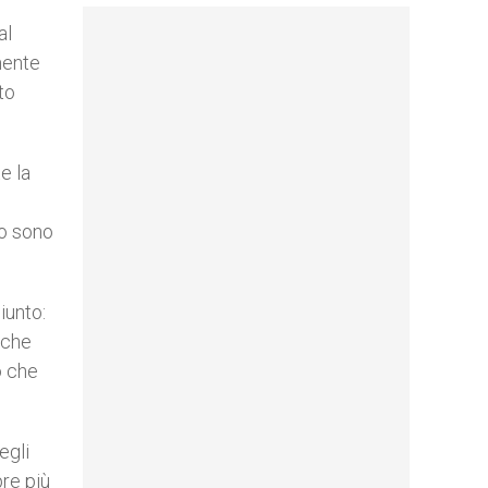
al
mente
to
e la
lo sono
iunto:
 che
o che
egli
re più