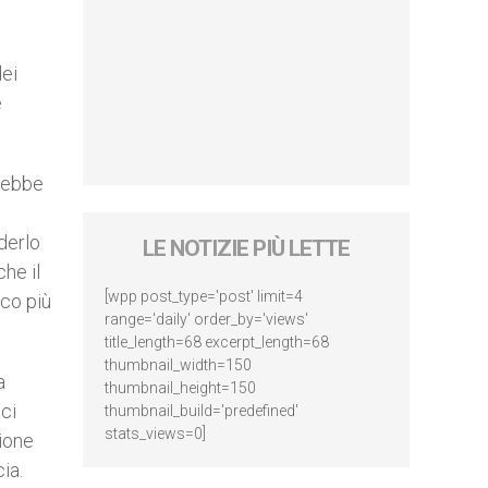
dei
e
arebbe
derlo
LE NOTIZIE PIÙ LETTE
he il
[wpp post_type='post' limit=4
oco più
range='daily' order_by='views'
title_length=68 excerpt_length=68
thumbnail_width=150
a
thumbnail_height=150
ci
thumbnail_build='predefined'
stats_views=0]
zione
ia.