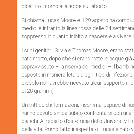
dibattito intorno alla legge sull’aborto.
Si chiama Lucas Moore e il 29 agosto ha compiuto 
medici e infranto la linea rossa delle 24 settiman
soppresso in quanto inibito a nascere e a vivere
I suoi genitori, Silvia e Thomas Moore, erano stati
nato morto, dopo che si erano rotte le acque gi
sopravvissuto – la riserva dei medici – il bambin
esposto in maniera letale a ogni tipo di infezione
piccolo non avrebbe ricevuto alcun supporto medi
di 28 grammi).
Un trittico d’informazioni, insomma, capace di fia
hanno dovuto sin da subito confrontarsi con una 
bianchi. Al reparto d’ostetricia dello University 
della vita. Primo fatto inaspettato: Lucas è nato 