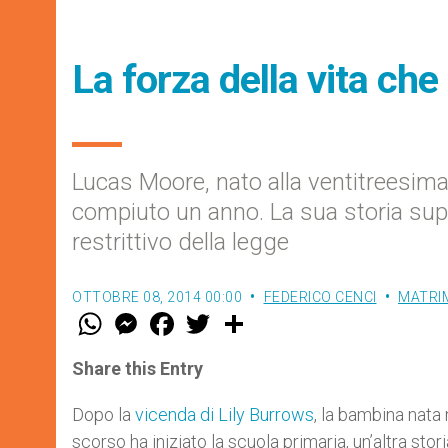
La forza della vita che 
Lucas Moore, nato alla ventitreesima
compiuto un anno. La sua storia sup
restrittivo della legge
OTTOBRE 08, 2014 00:00
FEDERICO CENCI
MATRIM
W
M
F
T
S
h
e
a
w
h
a
s
c
i
a
t
s
e
t
r
Share this Entry
s
e
b
t
e
A
n
o
e
p
g
o
r
Dopo la
vicenda di Lily Burrows
, la bambina nata
p
e
k
scorso ha iniziato la scuola primaria, un’altra sto
r