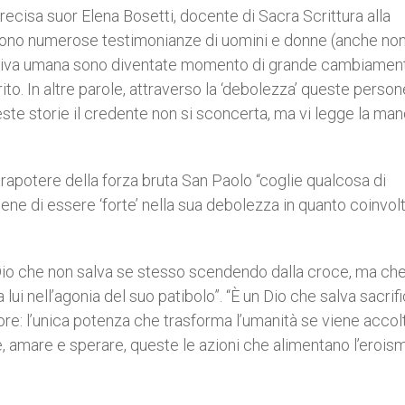
sa suor Elena Bosetti, docente di Sacra Scrittura alla
i sono numerose testimonianze di uomini e donne (anche no
i deriva umana sono diventate momento di grande cambiamen
to. In altre parole, attraverso la ‘debolezza’ queste perso
ste storie il credente non si sconcerta, ma vi legge la man
strapotere della forza bruta San Paolo “coglie qualcosa di
iene di essere ‘forte’ nella sua debolezza in quanto coinvolt
n Dio che non salva se stesso scendendo dalla croce, ma ch
a lui nell’agonia del suo patibolo”. “È un Dio che salva sacri
amore: l’unica potenza che trasforma l’umanità se viene accol
e, amare e sperare, queste le azioni che alimentano l’erois