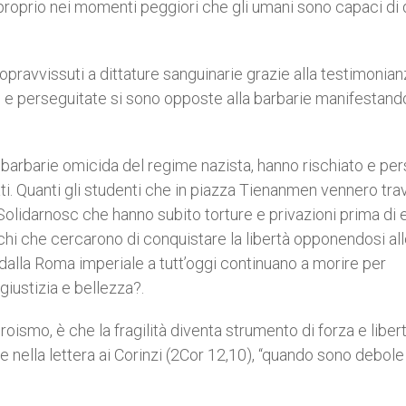
 proprio nei momenti peggiori che gli umani sono capaci di d
sopravvissuti a dittature sanguinarie grazie alla testimonian
 e perseguitate si sono opposte alla barbarie manifestand
a barbarie omicida del regime nazista, hanno rischiato e per
ti. Quanti gli studenti che in piazza Tienanmen vennero trav
di Solidarnosc che hanno subito torture e privazioni prima di
chi che cercarono di conquistare la libertà opponendosi al
e dalla Roma imperiale a tutt’oggi continuano a morire per
giustizia e bellezza?.
oismo, è che la fragilità diventa strumento di forza e libert
nella lettera ai Corinzi (2Cor 12,10), “quando sono debole