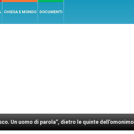
A
CHIESA E MONDO
DOCUMENTI
 di parola”, dietro le quinte dell’omonimo film di W