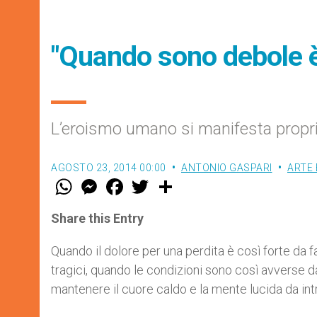
"Quando sono debole è 
L’eroismo umano si manifesta proprio
AGOSTO 23, 2014 00:00
ANTONIO GASPARI
ARTE 
W
M
F
T
S
h
e
a
w
h
a
s
c
i
a
t
s
e
t
r
Share this Entry
s
e
b
t
e
A
n
o
e
p
g
o
r
Quando il dolore per una perdita è così forte da f
p
e
k
tragici, quando le condizioni sono così avverse da
r
mantenere il cuore caldo e la mente lucida da int