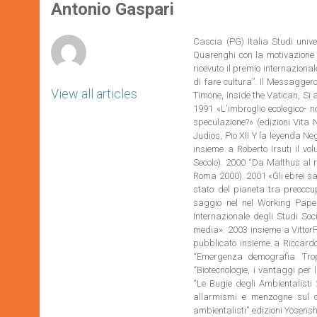
p
g
o
r
Antonio Gaspari
p
e
k
r
Cascia (PG) Italia Studi unive
Quarenghi con la motivazione d
ricevuto il premio internazional
di fare cultura”. Il Messaggero,
View all articles
Timone, Inside the Vatican, Si
1991 «L'imbroglio ecologico- no
speculazione?» (edizioni Vita 
Judios, Pio XII Y la leyenda N
insieme a Roberto Irsuti il v
Secolo). 2000 “Da Malthus al r
Roma 2000). 2001 «Gli ebrei sal
stato del pianeta tra preoccu
saggio nel nel Working Paper
Internazionale degli Studi Soc
media». 2003 insieme a VittorF
pubblicato insieme a Riccardo 
“Emergenza demografia. Troppi
“Biotecnologie, i vantaggi per
“Le Bugie degli Ambientalisti 
allarmismi e menzogne sul c
ambientalisti” edizioni Yosensh