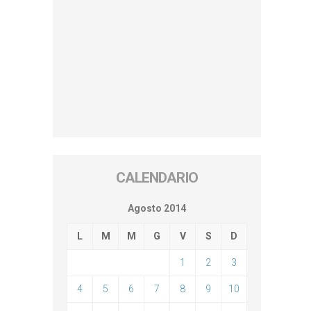
CALENDARIO
Agosto 2014
L
M
M
G
V
S
D
1
2
3
4
5
6
7
8
9
10