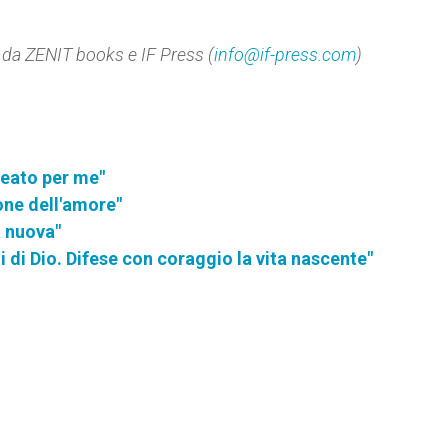
to da ZENIT books e IF Press (
info@if-press.com
)
reato per me"
one dell'amore"
a nuova"
 di Dio. Difese con coraggio la vita nascente"