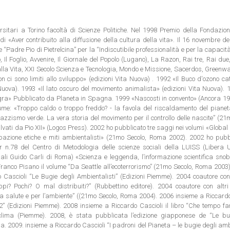
rsitari a Torino facoltà di Scienze Politiche. Nel 1998 Premio della Fondazion
i «Aver contribuito alla diffusione della cultura della vita». Il 16 novembre d
e “Padre Pio di Pietrelcina” per la “Indiscutibile professionalità e per la capacit
 Il Foglio, Avvenire, Il Giornale del Popolo (Lugano), La Razon, Rai tre, Rai due,
 alla Vita, XXI Secolo Scienza e Tecnologia, Mondo e Missione, Sacerdos, Green
n ci sono limiti allo sviluppo» (edizioni Vita Nuova) . 1992 «Il Buco d'ozono ca
Nuova). 1993 «Il lato oscuro del movimento animalista» (edizioni Vita Nuova).
egra» Pubblicato da Planeta in Spagna. 1999 «Nascosti in convento» (Ancora 19
olume: «Troppo caldo o troppo freddo? - la favola del riscaldamento del piane
azzismo verde. La vera storia del movimento per il controllo delle nascite” (21
vati da Pio XII» (Logos Press). 2002 ho pubblicato tre saggi nei volumi «Global 
pazione etiche e miti ambientalisti» (21mo Secolo, Roma 2002). 2002 ho pubb
 n.78 del Centro di Metodologia delle scienze sociali della LUISS (Libera U
iali Guido Carli di Roma) «Scienza e leggenda, l’informazione scientifica sno
ranco Pisano il volume “Da Seattle all’ecoterrorismo” (21mo Secolo, Roma 2003
Cascioli “Le Bugie degli Ambientalisti” (Edizioni Piemme). 2004 coautore con 
? Pochi? O mal distribuiti?” (Rubbettino editore). 2004 coautore con altri 
 la salute e per l’ambiente” ((21mo Secolo, Roma 2004). 2006 insieme a Riccard
2” (Edizioni Piemme). 2008 insieme a Riccardo Cascioli il libro “Che tempo fa
lima (Piemme). 2008, è stata pubblicata l’edizione giapponese de “Le bu
a. 2009. insieme a Riccardo Cascioli “I padroni del Pianeta – le bugie degli amb