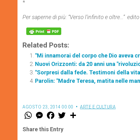
*
Per saperne di più: “Verso l’infinito e oltre…” edi
Related Posts:
"Mi innamorai del corpo che Dio aveva c
Nuovi Orizzonti: da 20 anni una "rivoluzi
"Sorpresi dalla fede. Testimoni della vit
Parolin: "Madre Teresa, matita nelle mani
AGOSTO 23, 2014 00:00
ARTE E CULTURA
W
M
F
T
S
h
e
a
w
h
a
s
c
i
a
t
s
e
t
r
Share this Entry
s
e
b
t
e
A
n
o
e