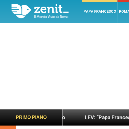
PAPA FRANCESCO
ROM
più sano e giusto
LEV: “Papa Francesco. Un uomo
PRIMO PIANO