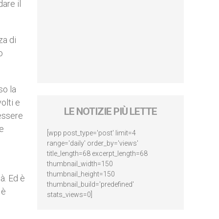
are il
za di
o
so la
olti e
LE NOTIZIE PIÙ LETTE
 essere
le
[wpp post_type='post' limit=4
range='daily' order_by='views'
title_length=68 excerpt_length=68
thumbnail_width=150
thumbnail_height=150
à. Ed è
thumbnail_build='predefined'
 è
stats_views=0]