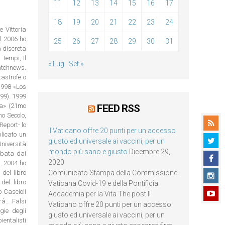
11
12
13
14
15
16
17
18
19
20
21
22
23
24
e Vittoria
el 2006 ho
25
26
27
28
29
30
31
à discreta
 Tempi, Il
« Lug
Set »
watchnews.
tastrofe o
 1998 «Los
99). 1999
ta» (21mo
FEED RSS
mo Secolo,
Report- lo
Il Vaticano offre 20 punti per un accesso
licato un
giusto ed universale ai vaccini, per un
niversità
mondo più sano e giusto
Dicembre 29,
bbata dai
2020
). 2004 ho
del libro
Comunicato Stampa della Commissione
del libro
Vaticana Covid-19 e della Pontificia
o Cascioli
Accademia per la Vita The post Il
rà… Falsi
Vaticano offre 20 punti per un accesso
gie degli
giusto ed universale ai vaccini, per un
ientalisti