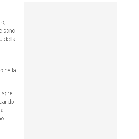
n
to,
ne sono
o della
o nella
e apre
ficando
ta
mo