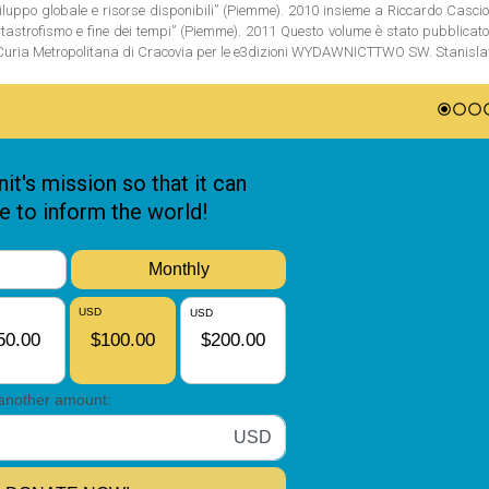
luppo globale e risorse disponibili” (Piemme). 2010 insieme a Riccardo Casciol
tastrofismo e fine dei tempi” (Piemme). 2011 Questo volume è stato pubblicato
a Curia Metropolitana di Cracovia per le e3dizioni WYDAWNICTTWO SW. Stanis