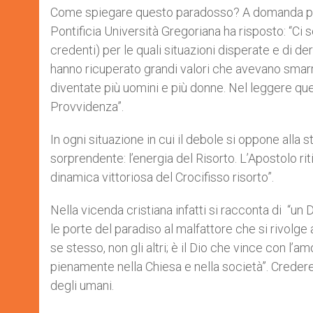
Come spiegare questo paradosso? A domanda preci
Pontificia Università Gregoriana ha risposto: “C
credenti) per le quali situazioni disperate e d
hanno ricuperato grandi valori che avevano smarri
diventate più uomini e più donne. Nel leggere que
Provvidenza”.
In ogni situazione in cui il debole si oppone alla 
sorprendente: l’energia del Risorto. L’Apostolo rit
dinamica vittoriosa del Crocifisso risorto”.
Nella vicenda cristiana infatti si racconta di “u
le porte del paradiso al malfattore che si rivolge 
se stesso, non gli altri; è il Dio che vince con l’
pienamente nella Chiesa e nella società”. Creder
degli umani.