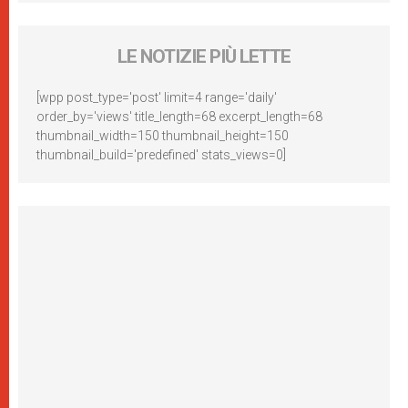
LE NOTIZIE PIÙ LETTE
[wpp post_type='post' limit=4 range='daily'
order_by='views' title_length=68 excerpt_length=68
thumbnail_width=150 thumbnail_height=150
thumbnail_build='predefined' stats_views=0]