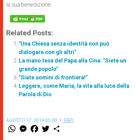
la sua benedizione.
Related Posts:
"Una Chiesa senza identità non può
dialogare con gli altri"
La mano tesa del Papa alla Cina: "Siete un
grande popolo"
"Siate uomini di frontiera!"
Leggere, come Maria, la vita alla luce della
Parola di Dio
AGOSTO 17, 2014 00:00
PAPI
W
M
F
T
S
h
e
a
w
h
a
s
c
i
a