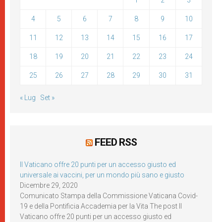
1
2
3
4
5
6
7
8
9
10
11
12
13
14
15
16
17
18
19
20
21
22
23
24
25
26
27
28
29
30
31
« Lug
Set »
FEED RSS
Il Vaticano offre 20 punti per un accesso giusto ed
universale ai vaccini, per un mondo più sano e giusto
Dicembre 29, 2020
Comunicato Stampa della Commissione Vaticana Covid-
19 e della Pontificia Accademia per la Vita The post Il
Vaticano offre 20 punti per un accesso giusto ed