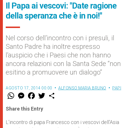
Il Papa ai vescovi: "Date ragione
della speranza che è in noi!"
Nel corso dell’incontro con i presuli, il
Santo Padre ha inoltre espresso
l’auspicio che i Paesi che non hanno
ancora relazioni con la Santa Sede “non
esitino a promuovere un dialogo”
AGOSTO 17, 2014 00:00
ALFONSO MARIA BRUNO
PAPI
W
M
F
T
S
h
e
a
w
h
a
s
c
i
a
t
s
e
t
r
Share this Entry
s
e
b
t
e
A
n
o
e
p
g
o
r
L’incontro di papa Francesco con i vescovi dell’Asia
p
e
k