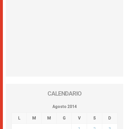
CALENDARIO
Agosto 2014
L
M
M
G
V
S
D