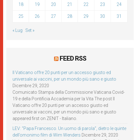
18
19
20
21
22
23
24
25
26
27
28
29
30
31
« Lug
Set »
FEED RSS
Il Vaticano offre 20 punti per un accesso giusto ed
universale ai vaccini, per un mondo più sano e giusto
Dicembre 29, 2020
Comunicato Stampa della Commissione Vaticana Covid-
19 e della Pontificia Accademia per la Vita The post Il
Vaticano offre 20 punti per un accesso giusto ed
universale ai vaccini, per un mondo più sano e giusto
appeared first on ZENIT - Italiano.
LEV: “Papa Francesco. Un uomo di parola”, dietro le quinte
dell’omonimo film di Wim Wenders
Dicembre 29, 2020