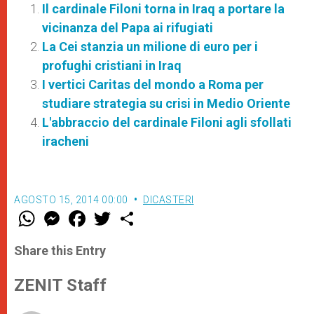
Il cardinale Filoni torna in Iraq a portare la
vicinanza del Papa ai rifugiati
La Cei stanzia un milione di euro per i
profughi cristiani in Iraq
I vertici Caritas del mondo a Roma per
studiare strategia su crisi in Medio Oriente
L'abbraccio del cardinale Filoni agli sfollati
iracheni
AGOSTO 15, 2014 00:00
DICASTERI
W
M
F
T
S
h
e
a
w
h
a
s
c
i
a
t
s
e
t
r
Share this Entry
s
e
b
t
e
A
n
o
e
p
g
o
r
ZENIT Staff
p
e
k
r