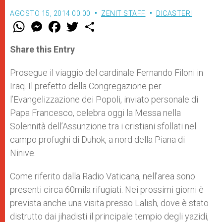
AGOSTO 15, 2014 00:00
ZENIT STAFF
DICASTERI
W
M
F
T
S
h
e
a
w
h
a
s
c
i
a
t
s
e
t
r
Share this Entry
s
e
b
t
e
A
n
o
e
p
g
o
r
Prosegue il viaggio del cardinale Fernando Filoni in
p
e
k
Iraq. Il prefetto della Congregazione per
r
l’Evangelizzazione dei Popoli, inviato personale di
Papa Francesco, celebra oggi la Messa nella
Solennità dell’Assunzione tra i cristiani sfollati nel
campo profughi di Duhok, a nord della Piana di
Ninive.
Come riferito dalla Radio Vaticana, nell’area sono
presenti circa 60mila rifugiati. Nei prossimi giorni è
prevista anche una visita presso Lalish, dove è stato
distrutto dai jihadisti il principale tempio degli yazidi,