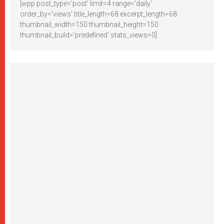
[wpp post_type='post' limit=4 range='daily'
order_by='views' title_length=68 excerpt_length=68
thumbnail_width=150 thumbnail_height=150
thumbnail_build='predefined' stats_views=0]