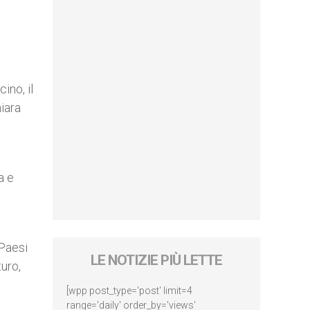
ino, il
hiara
a e
 Paesi
LE NOTIZIE PIÙ LETTE
turo,
[wpp post_type='post' limit=4
range='daily' order_by='views'