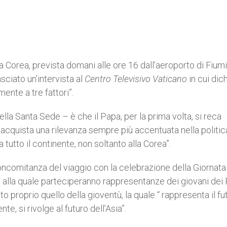
a Corea, prevista domani alle ore 16 dall’aeroporto di Fiumic
asciato un’intervista al
Centro Televisivo Vaticano
in cui dic
ente a tre fattori”.
della Santa Sede – è che il Papa, per la prima volta, si reca
acquista una rilevanza sempre più accentuata nella politic
 tutto il continente, non soltanto alla Corea”.
concomitanza del viaggio con la celebrazione della Giornata
 e alla quale parteciperanno rappresentanze dei giovani dei
to proprio quello della gioventù, la quale “ rappresenta il fu
te, si rivolge al futuro dell’Asia”.