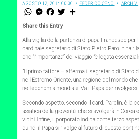
AGOSTO 12, 2014 00:00
FEDERICO CENCI
ARCHIVI
W
M
F
T
S
h
e
a
w
h
a
s
c
i
a
t
s
e
t
r
Share this Entry
s
e
b
t
e
A
n
o
e
p
g
o
r
Alla vigilia della partenza di papa Francesco per l
p
e
k
cardinale segretario di Stato Pietro Parolin ha ril
r
che “l’importanza” del viaggio “è legata essenzialm
“Il primo fattore – afferma il segretario di Stato 
nell’Estremo Oriente, una regione del mondo che 
nell’economia mondiale. Va il Papa per rivolgersi a
Secondo aspetto, secondo il card. Parolin, è la 
asiatica della gioventù, che si svolgerà in Corea
vicini. Infine, il porporato indica come terzo aspet
quindi il Papa si rivolge al futuro di questo continen