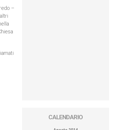
Credo –
ltri
nella
 Chiesa
hiamati
CALENDARIO