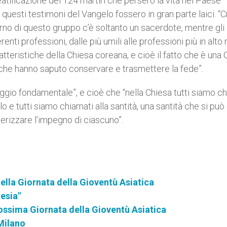
eatificazione dei 124 martiri che persero la vita nel Paese
e questi testimoni del Vangelo fossero in gran parte laici. “
erno di questo gruppo c’è soltanto un sacerdote, mentre gli a
enti professioni, dalle più umili alle professioni più in alto 
atteristiche della Chiesa coreana, e cioè il fatto che è una
, che hanno saputo conservare e trasmettere la fede”.
ggio fondamentale”, e cioè che “nella Chiesa tutti siamo c
o e tutti siamo chiamati alla santità, una santità che si può
erizzare l’impegno di ciascuno”.
della Giornata della Gioventù Asiatica
nesia"
ossima Giornata della Gioventù Asiatica
Milano