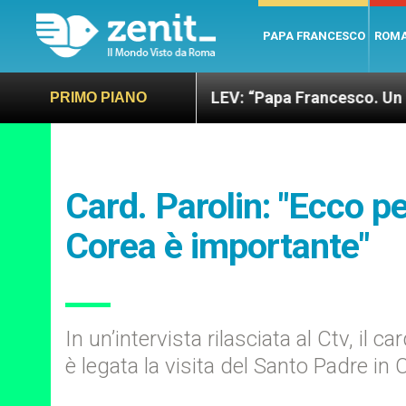
PAPA FRANCESCO
ROM
ano e giusto
LEV: “Papa Francesco. Un uomo di 
PRIMO PIANO
Card. Parolin: "Ecco pe
Corea è importante"
In un’intervista rilasciata al Ctv, il ca
è legata la visita del Santo Padre in 