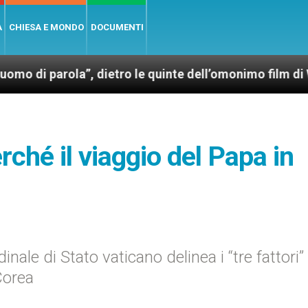
A
CHIESA E MONDO
DOCUMENTI
parola”, dietro le quinte dell’omonimo film di Wim We
rché il viaggio del Papa in
rdinale di Stato vaticano delinea i “tre fattori”
Corea