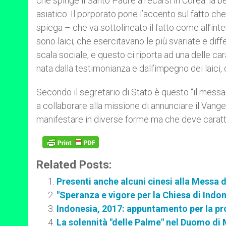
che spinge il Santo Padre a recarsi in Corea: la b
asiatico. Il porporato pone l’accento sul fatto ch
spiega – che va sottolineato il fatto come all’int
sono laici, che esercitavano le più svariate e differ
scala sociale, e questo ci riporta ad una delle car
nata dalla testimonianza e dall’impegno dei laici
Secondo il segretario di Stato è questo “il messa
a collaborare alla missione di annunciare il Vangel
manifestare in diverse forme ma che deve caratt
Related Posts:
Presenti anche alcuni cinesi alla Messa 
"Speranza e vigore per la Chiesa di Indo
Indonesia, 2017: appuntamento per la pr
La solennità "delle Palme" nel Duomo di 