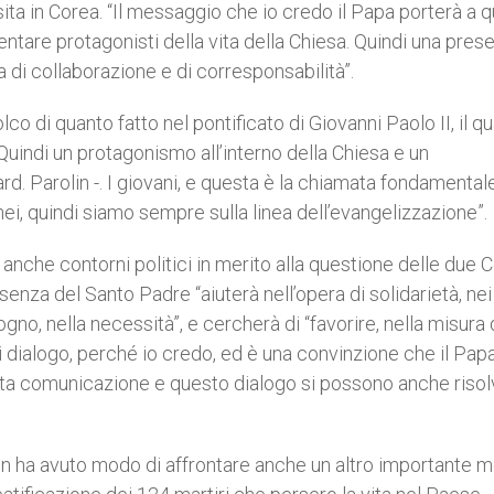
sita in Corea. “Il messaggio che io credo il Papa porterà a q
entare protagonisti della vita della Chiesa. Quindi una pres
 di collaborazione e di corresponsabilità”.
co di quanto fatto nel pontificato di Giovanni Paolo II, il q
Quindi un protagonismo all’interno della Chiesa e un
d. Parolin -. I giovani, e questa è la chiamata fondamentale
ei, quindi siamo sempre sulla linea dell’evangelizzazione”.
nche contorni politici in merito alla questione delle due Co
senza del Santo Padre “aiuterà nell’opera di solidarietà, nei
gno, nella necessità”, e cercherà di “favorire, nella misura 
i dialogo, perché io credo, ed è una convinzione che il Pap
esta comunicazione e questo dialogo si possono anche risol
arolin ha avuto modo di affrontare anche un altro importante 