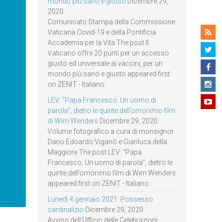
mondo più sano e giusto
Dicembre 29,
2020
Comunicato Stampa della Commissione
Vaticana Covid-19 e della Pontificia
Accademia per la Vita The post Il
Vaticano offre 20 punti per un accesso
giusto ed universale ai vaccini, per un
mondo più sano e giusto appeared first
on ZENIT - Italiano.
LEV: “Papa Francesco. Un uomo di
parola”, dietro le quinte dell’omonimo film
di Wim Wenders
Dicembre 29, 2020
Volume fotografico a cura di monsignor
Dario Edoardo Viganò e Gianluca della
Maggiore The post LEV: “Papa
Francesco. Un uomo di parola”, dietro le
quinte dell’omonimo film di Wim Wenders
appeared first on ZENIT - Italiano.
Lunedì 4 gennaio 2021: Possesso
cardinalizio
Dicembre 29, 2020
Avviso dell’Ufficio delle Celebrazioni