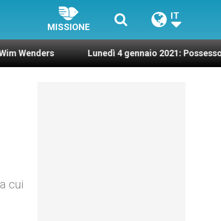
IT
MISSIONE
nders
Lunedì 4 gennaio 2021: Possesso cardina
 a cui