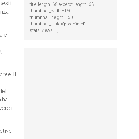
uesti
title_length=68 excerpt_length=68
enza
thumbnail_width=150
thumbnail_height=150
thumbnail_build='predefined'
stats_views=0]
uale
,
ree. Il
del
a ha
vere i
motivo