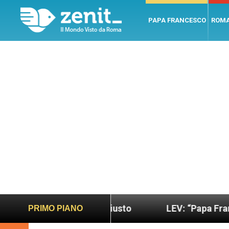
PAPA FRANCESCO
ROM
do più sano e giusto
LEV: “Papa Francesco. Un 
PRIMO PIANO