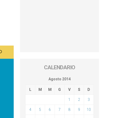
CALENDARIO
Agosto 2014
L
M
M
G
V
S
D
1
2
3
4
5
6
7
8
9
10