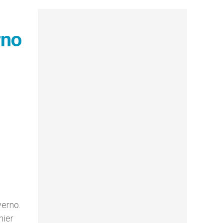
rno
verno.
mier