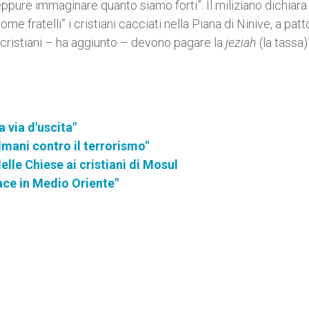
pure immaginare quanto siamo forti”. Il miliziano dichiara 
e fratelli” i cristiani cacciati nella Piana di Ninive, a pat
e cristiani – ha aggiunto – devono pagare la
jeziah
(la tassa)
 via d'uscita"
lmani contro il terrorismo"
lle Chiese ai cristiani di Mosul
ce in Medio Oriente"