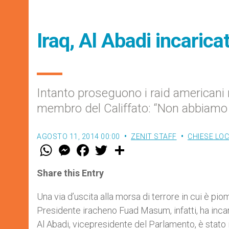
Iraq, Al Abadi incaric
Intanto proseguono i raid americani 
membro del Califfato: “Non abbiamo 
AGOSTO 11, 2014 00:00
ZENIT STAFF
CHIESE LOC
W
M
F
T
S
h
e
a
w
h
a
s
c
i
a
t
s
e
t
r
Share this Entry
s
e
b
t
e
A
n
o
e
p
g
o
r
Una via d’uscita alla morsa di terrore in cui è piom
p
e
k
Presidente iracheno Fuad Masum, infatti, ha inca
r
Al Abadi, vicepresidente del Parlamento, è stato 