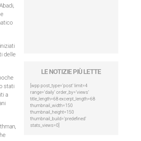
 Abadi,
 e
matico
niziati
i delle
LE NOTIZIE PIÙ LETTE
 poche
o stati
[wpp post_type='post' limit=4
range='daily' order_by='views'
ti a
title_length=68 excerpt_length=68
ani
thumbnail_width=150
thumbnail_height=150
thumbnail_build='predefined'
stats_views=0]
Othman,
che