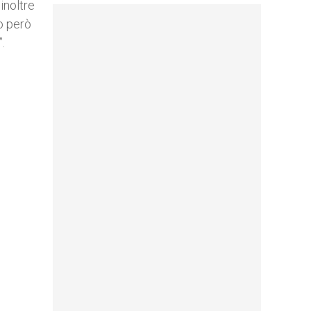
inoltre
to però
”.