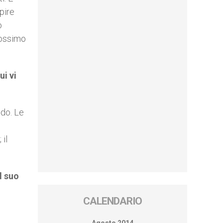
pire
o
rossimo
ui vi
ndo. Le
 il
l suo
CALENDARIO