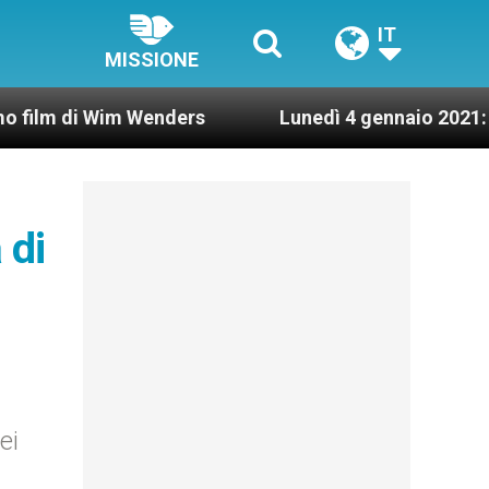
IT
MISSIONE
Wim Wenders
Lunedì 4 gennaio 2021: Possesso ca
 di
ei