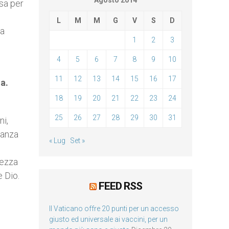
Agosto 2014
esa per
L
M
M
G
V
S
D
ta
1
2
3
4
5
6
7
8
9
10
11
12
13
14
15
16
17
a.
18
19
20
21
22
23
24
25
26
27
28
29
30
31
ni,
inanza
« Lug
Set »
lezza
e Dio.
FEED RSS
Il Vaticano offre 20 punti per un accesso
giusto ed universale ai vaccini, per un