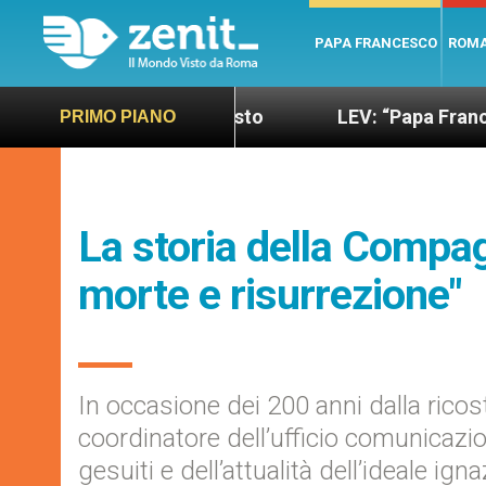
PAPA FRANCESCO
ROM
 più sano e giusto
LEV: “Papa Francesco. Un uo
PRIMO PIANO
La storia della Compag
morte e risurrezione"
In occasione dei 200 anni dalla rico
coordinatore dell’ufficio comunicazion
gesuiti e dell’attualità dell’ideale ign