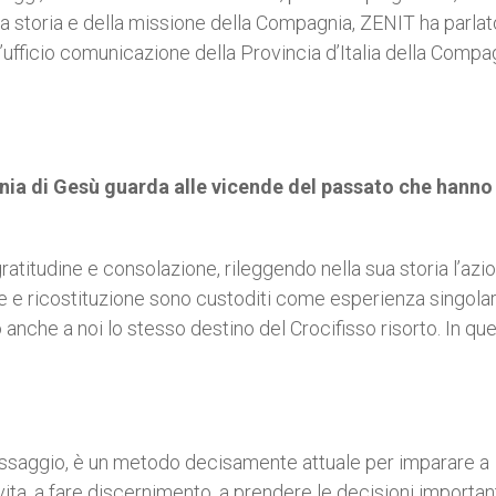
 della storia e della missione della Compagnia, ZENIT ha parla
ufficio comunicazione della Provincia d’Italia della Compa
nia di Gesù guarda alle vicende del passato che hanno
atitudine e consolazione, rileggendo nella sua storia l’azi
one e ricostituzione sono custoditi come esperienza singolar
 anche a noi lo stesso destino del Crocifisso risorto. In que
 messaggio, è un metodo decisamente attuale per imparare a
ita, a fare discernimento, a prendere le decisioni important