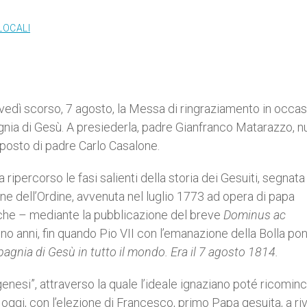
LOCALI
ovedì scorso, 7 agosto, la Messa di ringraziamento in occa
gnia di Gesù. A presiederla, padre Gianfranco Matarazzo, 
il posto di padre Carlo Casalone.
 ripercorso le fasi salienti della storia dei Gesuiti, segnat
sione dell’Ordine, avvenuta nel luglio 1773 ad opera di papa
che – mediante la pubblicazione del breve
Dominus ac
no anni, fin quando Pio VII con l’emanazione della Bolla pont
gnia di Gesù in tutto il mondo. Era il 7 agosto 1814.
enesi”, attraverso la quale l’ideale ignaziano poté ricominc
 oggi, con l’elezione di Francesco, primo Papa gesuita, a ri