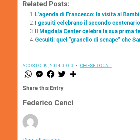
Related Posts:
L'agenda di Francesco: la visita al Bambi
I gesuiti celebrano il secondo centenari
Il Magdala Center celebra la sua prima fe
Gesuiti: quel “granello di senape” che Sa
AGOSTO 09, 2014 00:00
CHIESE LOCALI
W
M
F
T
S
h
e
a
w
h
a
s
c
i
a
t
s
e
t
r
Share this Entry
s
e
b
t
e
A
n
o
e
p
g
o
r
Federico Cenci
p
e
k
r