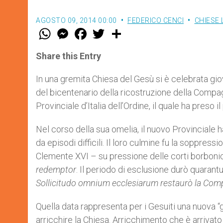
AGOSTO 09, 2014 00:00
FEDERICO CENCI
CHIESE 
W
M
F
T
S
h
e
a
w
h
a
s
c
i
a
t
s
e
t
r
Share this Entry
s
e
b
t
e
A
n
o
e
p
g
o
r
In una gremita Chiesa del Gesù si è celebrata gi
p
e
k
del bicentenario della ricostruzione della Compa
r
Provinciale d’Italia dell’Ordine, il quale ha preso 
Nel corso della sua omelia, il nuovo Provinciale ha
da episodi difficili. Il loro culmine fu la soppres
Clemente XVI – su pressione delle corti borboni
redemptor
. Il periodo di esclusione durò quarantu
Sollicitudo omnium ecclesiarum restaurò la Compa
Quella data rappresenta per i Gesuiti una nuova “g
arricchire la Chiesa. Arricchimento che è arrivato