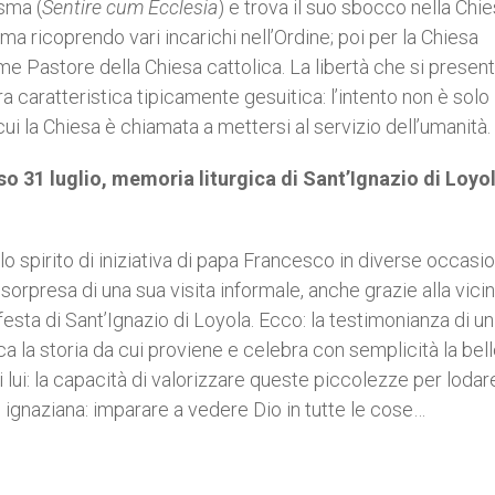
isma (
Sentire cum Ecclesia
) e trova il suo sbocco nella Chi
ma ricoprendo vari incarichi nell’Ordine; poi per la Chiesa
e Pastore della Chiesa cattolica. La libertà che si presen
tra caratteristica tipicamente gesuitica: l’intento non è solo
ui la Chiesa è chiamata a mettersi al servizio dell’umanità.
so 31 luglio, memoria liturgica di Sant’Ignazio di Loyol
 spirito di iniziativa di papa Francesco in diverse occasio
la sorpresa di una sua visita informale, anche grazie alla vic
festa di Sant’Ignazio di Loyola. Ecco: la testimonianza di un
 la storia da cui proviene e celebra con semplicità la bel
 lui: la capacità di valorizzare queste piccolezze per lodar
 ignaziana: imparare a vedere Dio in tutte le cose…