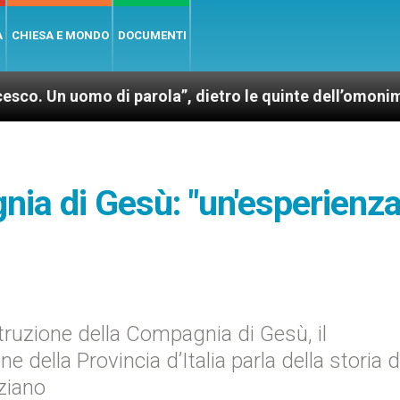
A
CHIESA E MONDO
DOCUMENTI
mo di parola”, dietro le quinte dell’omonimo film di 
nia di Gesù: "un'esperienza
struzione della Compagnia di Gesù, il
e della Provincia d’Italia parla della storia d
aziano