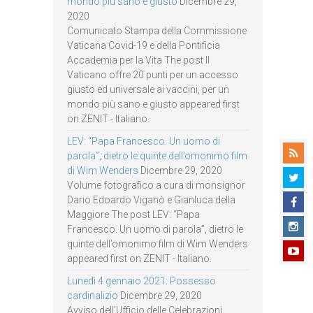
mondo più sano e giusto
Dicembre 29,
2020
Comunicato Stampa della Commissione
Vaticana Covid-19 e della Pontificia
Accademia per la Vita The post Il
Vaticano offre 20 punti per un accesso
giusto ed universale ai vaccini, per un
mondo più sano e giusto appeared first
on ZENIT - Italiano.
LEV: “Papa Francesco. Un uomo di
parola”, dietro le quinte dell’omonimo film
di Wim Wenders
Dicembre 29, 2020
Volume fotografico a cura di monsignor
Dario Edoardo Viganò e Gianluca della
Maggiore The post LEV: “Papa
Francesco. Un uomo di parola”, dietro le
quinte dell’omonimo film di Wim Wenders
appeared first on ZENIT - Italiano.
Lunedì 4 gennaio 2021: Possesso
cardinalizio
Dicembre 29, 2020
Avviso dell’Ufficio delle Celebrazioni