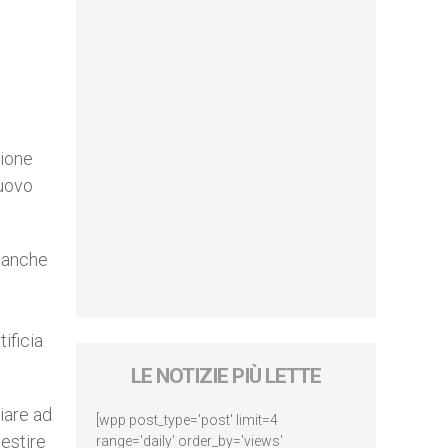
sione
nuovo
a anche
ificia
LE NOTIZIE PIÙ LETTE
iare ad
[wpp post_type='post' limit=4
vestire
range='daily' order_by='views'