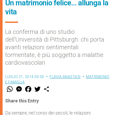
Un matrimonio felice… allunga la
vita
La conferma di uno studio
dell’Università di Pittsburgh: chi porta
avanti relazioni sentimentali
tormentate, è più soggetto a malattie
cardiovascolari
LUGLIO 21, 2014 00:00
FLAVIA ANASTASI
MATRIMONIO
E FAMIGLIA
W
M
F
T
S
h
e
a
w
h
a
s
c
i
a
t
s
e
t
r
Share this Entry
s
e
b
t
e
A
n
o
e
p
g
o
r
Da sempre, nel corso dei secoli, le relazioni