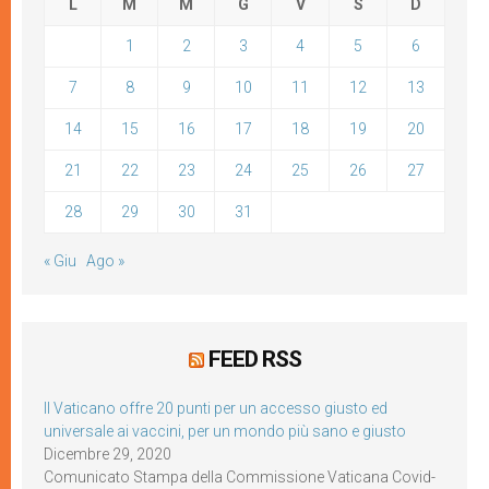
L
M
M
G
V
S
D
1
2
3
4
5
6
7
8
9
10
11
12
13
14
15
16
17
18
19
20
21
22
23
24
25
26
27
28
29
30
31
« Giu
Ago »
FEED RSS
Il Vaticano offre 20 punti per un accesso giusto ed
universale ai vaccini, per un mondo più sano e giusto
Dicembre 29, 2020
Comunicato Stampa della Commissione Vaticana Covid-