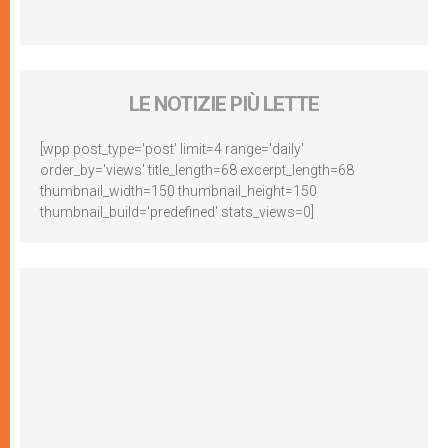
LE NOTIZIE PIÙ LETTE
[wpp post_type='post' limit=4 range='daily'
order_by='views' title_length=68 excerpt_length=68
thumbnail_width=150 thumbnail_height=150
thumbnail_build='predefined' stats_views=0]